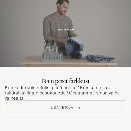
Näin peset farkkusi
Kuinka farkuista tulisi pitää huolta? Kuinka ne saa
raikkaiksi ilman pesukonetta? Opastamme sinua vaihe
vaiheelta.
LISÄTIETOJA