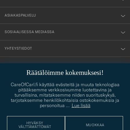
vårt
nyhetsbrev!
ASIAKASPALVELU
SOSIAALISESSA MEDIASSA
YHTEYSTIEDOT
Räätälöimme kokemuksesi!
PUKEUTUMISNEUVONTA
Kaipaatko apua oman tyylisi löytämiseen? Me autamme sinua
CareOfCarl.fi käyttää evästeitä ja muuta teknologiaa
contact@careofcarl.com
mielellämme!
pitääksemme verkkosivumme luotettavina ja
turvallisina, mitataksemme niiden suorituskykyä,
PUKEUTUMISNEUVONTA
tarjotaksemme henkilökohtaisia ostokokemuksia ja
personoitua
…
Lue lisää
HYVÄKSY
© Care of Carl 2026
MUOKKAA
VÄLTTÄMÄTTÖMÄT