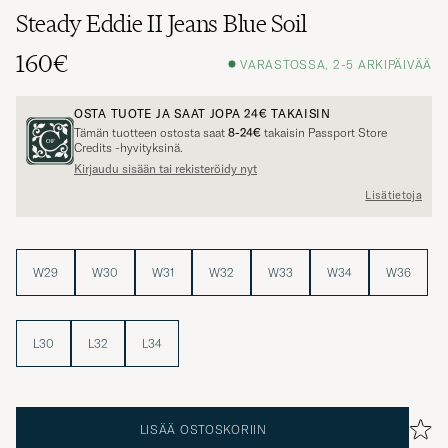
Steady Eddie II Jeans Blue Soil
160€
VARASTOSSA, 2-5 ARKIPÄIVÄÄ
OSTA TUOTE JA SAAT JOPA
24€
TAKAISIN
Tämän tuotteen ostosta saat
8-24€
takaisin Passport Store
Credits -hyvityksinä.
Kirjaudu sisään tai rekisteröidy nyt
Lisätietoja
W29
W30
W31
W32
W33
W34
W36
L30
L32
L34
LISÄÄ OSTOSKORIIN