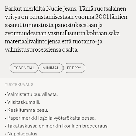
Farkut merkiltä Nudie Jeans. Tämä ruotsalainen
yritys on perustamisestaan vuonna 2001 lähtien
saanut tunnustusta panostuksestaan ja
avoimuudestaan vastuullisuutta kohtaan sekä
materiaalivalintojensa että tuotanto- ja
valmistusprosessiensa osalta.
ESSENTIAL
MINIMAL
PREPPY
TUOTEKUVAUS
Valmistettu puuvillasta.
Viisitaskumalli.
Keskitumma pesu.
Paperimerkki logolla vyötärökaitaleessa.
Takataskussa on merkin ikoninen brodeeraus.
Nappisepalus.