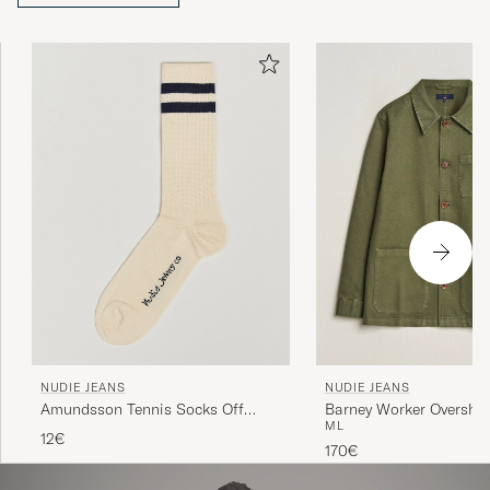
Ja merkki olikin yksi vaateteollisuuden ensimmäisistä
yrityksistä, jotka hyödynsivät tuotannossaan ekologista
puuvillaa.
NUDIE JEANS
NUDIE JEANS
Amundsson Tennis Socks Off
Barney Worker Overshirt
M
L
White/Navy
12€
170€