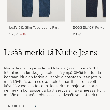
BOSS BLACK Re.Maine 
Levi's 512 Slim Taper Jeans Part
Dark Blue
The Sea
Tavallinen hinta
Alennettu hinta
130€
120€
48€
Lisää merkiltä Nudie Jeans
Nudie Jeans on perustettu Göteborgissa vuonna 2001
intohimosta farkkuja ja koko sitä ympäröivää kulttuuria
kohtaan. Nudien farkut eivät ole ainoastaan vaan jotain
mitä käyttää, vaan ne ovat kuin toinen ihosi, joita voit
käyttää vuodesta toiseen. Jos farkkusi hajoavat, korjaat
ne merkin korjaussettiä käyttäen. Ja siinä vaiheessa, kun
mitään ei ole enää tehtävissä hyödynnät vanhat farkkusi
uusien farkkujen korjausta varten. Merkki suhtautuu
tosissaan niin ekologiseen kuin eettiseenkin vaatteiden
NUDIE JEANS
valmistukseen ja tämä välittyy kaikesta mitä yritys tekee.