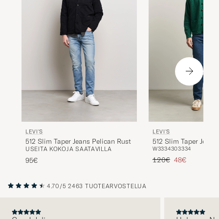
LEVI'S
LEVI'S
512 Slim Taper Jeans Pelican Rust
512 Slim Taper Jeans
USEITA KOKOJA SAATAVILLA
W33
34
30
33
34
Tavallinen hinta
Alennettu hint
120€
48€
95€
4.70/5
2463 TUOTEARVOSTELUA