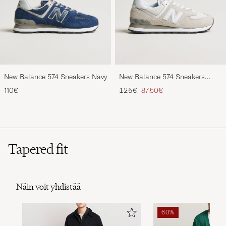
New Balance 574 Sneakers Navy
New Balance 574 Sneakers
Nimbus Cloud
Tavallinen hinta
Alennettu hinta
110€
125€
87,50€
Tapered fit
Näin voit yhdistää
60%