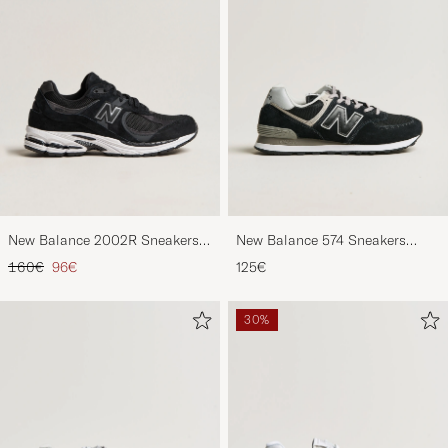
New Balance 2002R Sneakers
New Balance 574 Sneakers
Black
Black
Tavallinen hinta
Alennettu hinta
160€
96€
125€
30%