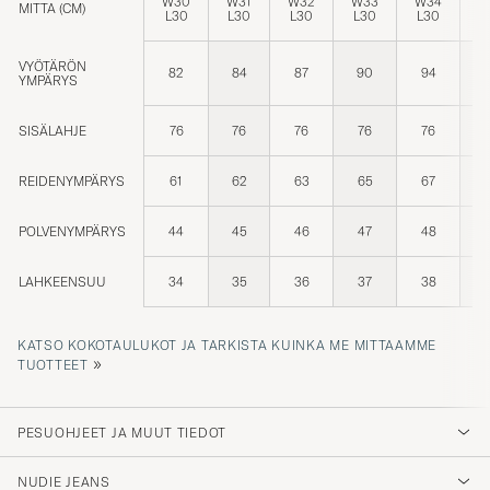
W30
W31
W32
W33
W34
W
MITTA (CM)
L30
L30
L30
L30
L30
L
VYÖTÄRÖN
82
84
87
90
94
YMPÄRYS
SISÄLAHJE
76
76
76
76
76
REIDENYMPÄRYS
61
62
63
65
67
POLVENYMPÄRYS
44
45
46
47
48
LAHKEENSUU
34
35
36
37
38
KATSO KOKOTAULUKOT JA TARKISTA KUINKA ME MITTAAMME
»
TUOTTEET
PESUOHJEET JA MUUT TIEDOT
NUDIE JEANS