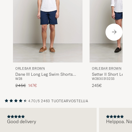
ORLEBAR BROWN
ORLEBAR BROWN
Dane III Long Leg Swim Shorts
Setter II Short Leng
W28
W28
30
31
32
33
Navy
Shorts Navy
Tavallinen hinta
Alennettu hinta
245€
147€
245€
4.70/5
2463 TUOTEARVOSTELUA
Good delivery
Helppoa. N
EDELLINEN