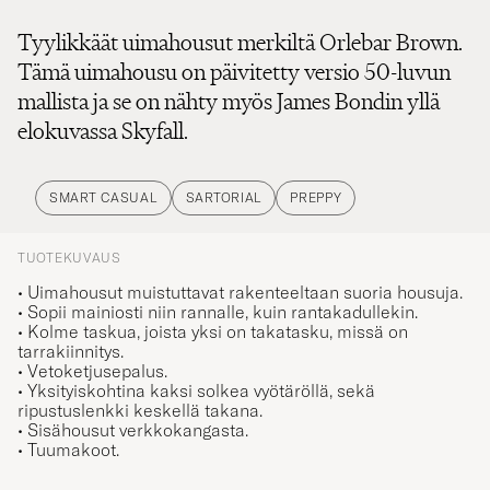
Tyylikkäät uimahousut merkiltä Orlebar Brown.
Tämä uimahousu on päivitetty versio 50-luvun
mallista ja se on nähty myös James Bondin yllä
elokuvassa Skyfall.
SMART CASUAL
SARTORIAL
PREPPY
TUOTEKUVAUS
• Uimahousut muistuttavat rakenteeltaan suoria housuja.
• Sopii mainiosti niin rannalle, kuin rantakadullekin.
• Kolme taskua, joista yksi on takatasku, missä on
tarrakiinnitys.
• Vetoketjusepalus.
• Yksityiskohtina kaksi solkea vyötäröllä, sekä
ripustuslenkki keskellä takana.
• Sisähousut verkkokangasta.
• Tuumakoot.