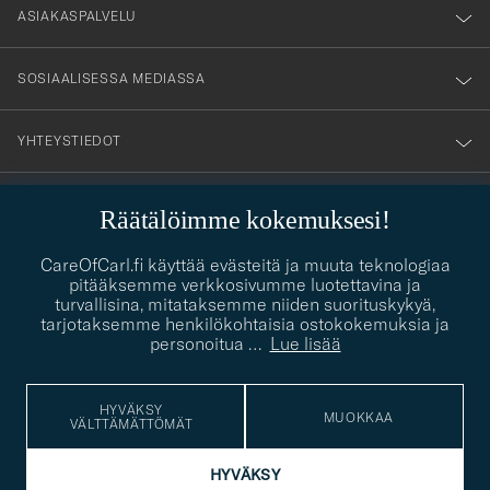
nyhetsbrev!
ASIAKASPALVELU
SOSIAALISESSA MEDIASSA
YHTEYSTIEDOT
Räätälöimme kokemuksesi!
PUKEUTUMISNEUVONTA
Kaipaatko apua oman tyylisi löytämiseen? Me autamme sinua
CareOfCarl.fi käyttää evästeitä ja muuta teknologiaa
contact@careofcarl.com
mielellämme!
pitääksemme verkkosivumme luotettavina ja
turvallisina, mitataksemme niiden suorituskykyä,
PUKEUTUMISNEUVONTA
tarjotaksemme henkilökohtaisia ostokokemuksia ja
personoitua
…
Lue lisää
HYVÄKSY
© Care of Carl 2026
MUOKKAA
VÄLTTÄMÄTTÖMÄT
HYVÄKSY