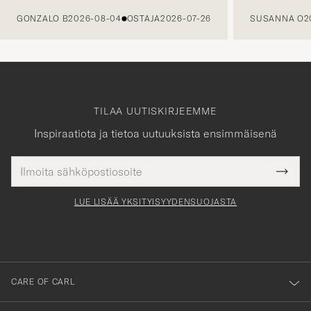
GONZALO B
2026-08-04
OSTAJA
2026-07-26
SUSANNA O
2
TILAA UUTISKIRJEEMME
Inspiraatiota ja tietoa uutuuksista ensimmäisenä
Sähköpostiosoite
Tack
kollinen
Submi
för
tieto
Newsl
Form
LUE LISÄÄ YKSITYISYYDENSUOJASTA
att
du
anmälde
dig
till
CARE OF CARL
vårt