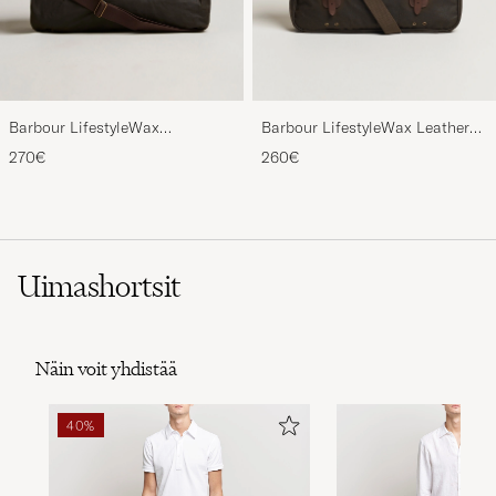
Barbour LifestyleWax
Barbour LifestyleWax Leather
HoldallOlive
Briefcase Olive
270€
260€
Uimashortsit
Näin voit yhdistää
40%