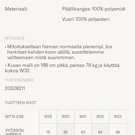
Materiaali:
Päällikangas: 100% polyamidi
Vuori: 100% polyesteri.
ISTUVUUS
Mitoitukseltaan hieman normaalia pienempi. Jos
harkitset kahden koon välillä, suosittelemme
valitsemaan niistä suuremman.
• Kuvan malli on 188 cm pitkä, painaa 78 kg ja käyttää
kokoa
W32
.
TUOTENUMERO
20528211
TUOTTEEN KOOT
MITTA (CM)
W28
W30
W31
W32
W33
W
VYÖTÄRÖN
76
82
83
84
88
YMPÄRYS