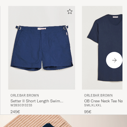
niin ymmärrät mistä näissä uimahousuissa on kyse.
ORLEBAR BROWN
ORLEBAR BROWN
Setter II Short Length Swim
OB Crew Neck Tee Navy
W28
30
31
32
33
S
M
L
XL
XXL
Shorts Navy
245€
95€