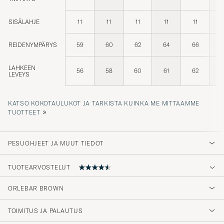
SISÄLAHJE
11
11
11
11
11
REIDENYMPÄRYS
59
60
62
64
66
LAHKEEN
56
58
60
61
62
LEVEYS
KATSO KOKOTAULUKOT JA TARKISTA KUINKA ME MITTAAMME
»
TUOTTEET
PESUOHJEET JA MUUT TIEDOT
TUOTEARVOSTELUT
ORLEBAR BROWN
Väldigt fina badbyxor, har velat köpa dem i
flera år men aldrig riktigt fått tummen ur på
TOIMITUS JA PALAUTUS
grund av priset, men väl värt det. Den höga