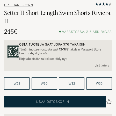
ORLEBAR BROWN
Setter II Short Length Swim Shorts Riviera
II
245€
VARASTOSSA, 2-5 ARKIPÄIVÄÄ
OSTA TUOTE JA SAAT JOPA
37€
TAKAISIN
Tämän tuotteen ostosta saat
12-37€
takaisin Passport Store
Credits -hyvityksinä.
Kirjaudu sisään tai rekisteröidy nyt
Lisätietoja
W28
W30
W32
W36
LISÄÄ OSTOSKORIIN