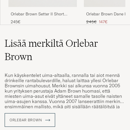
Orlebar Brown Setter II Short
Orlebar Brown Dane III
Length Swim Shorts Navy
Swim Shorts Black
Tavallinen hinta
Alennettu hinta
245€
245€
147€
Lisää merkiltä Orlebar
Brown
Kun käyskentelet uima-altaalla, rannalla tai aiot mennä
drinkeille rantabulevardille, haluat laittaa yllesi Orlebar
Brownsin uimahousut. Merkki sai alkunsa vuonna 2005
kun yrityksen perustaja Adam Brown huomasi, että
miesten uima-asut eivät yltäneet samalle tasolle naisten
uima-asujen kanssa. Vuonna 2007 lanseerattiin merkin
ensimmäinen mallisto, mikä piti sisällään räätälöityjä ja
hyvin istuvia uimahousuja, mitkä oli valmistettu
ensiluokkaisista materiaaleista. Merkin uimahousuista on
ORLEBAR BROWN
tullut nykyajan klassikoita, joita löytyy useassa eri värissä.
Kuvittele itsesi nauttimaan drinkkiä 60-luvun tyyliin uima-
altaalle Ranskan Rivieralle tai Amerikan Palm Beachille,