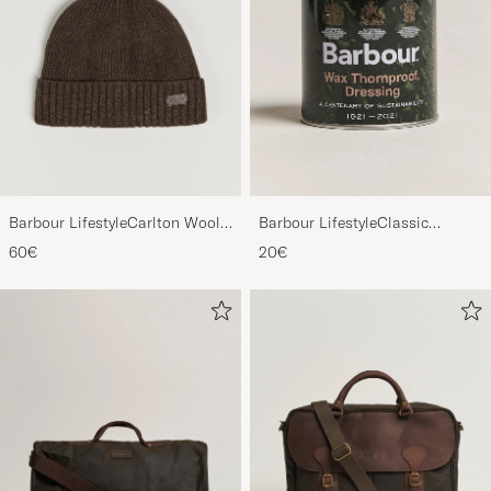
Barbour LifestyleCarlton Wool
Barbour LifestyleClassic
BeanieMid Brown
Thornproof Dressing
60€
20€