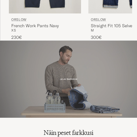
ORSLOW
ORSLOW
Straight Fit 105 Selved
French Work Pants Navy
M
XS
One Wash
300€
230€
Näin peset farkkusi