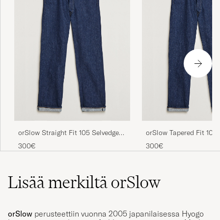
orSlow Straight Fit 105 Selvedge
orSlow Tapered Fit 107 
Jeans One Wash
Jeans One Wash
300€
300€
Lisää merkiltä orSlow
orSlow
perusteettiin vuonna 2005 japanilaisessa Hyogo