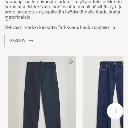
kaupungissa intohimosta farkku- ja työvaatteisiin. Merkin
perustajan Ichiro Nakutsun tavoitteena oli päivittää työ- ja
armeijavaatetus nykypäivään hyödyntämällä laadukkaita
materiaaleja.
Nykyään merkki keskittyy farkkujen, kauluspaitojen ja
takkien valmistukseen. Farkkukangas on
edelleen keskeinen materiaali merkin tuotteiden
ORSLOW
valmistuksessa.