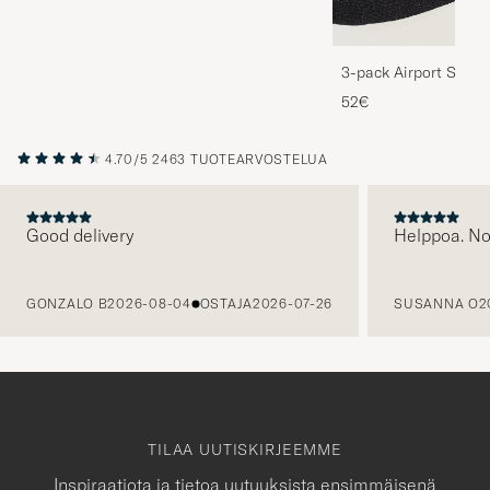
3-pack Airport Socks
Melange
52€
4.70/5
2463 TUOTEARVOSTELUA
Good delivery
Helppoa. N
EDELLINEN
GONZALO B
2026-08-04
OSTAJA
2026-07-26
SUSANNA O
2
TILAA UUTISKIRJEEMME
Inspiraatiota ja tietoa uutuuksista ensimmäisenä