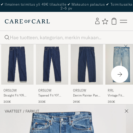
✔
Ilmainen toimitus yli 49€ tilauksille
✔
Maksuton palautus
✔
Toimitusaika
2–5 pv
Haku
ORSLOW
ORSLOW
ORSLOW
RRL
Straight Fit 105
Tapered Fit 107
Denim Painter Pants
Vintage Fit
Selvedge Jeans One
Selvedge Jeans One
One Wash
Distressed Jeans
300€
300€
245€
350€
Wash
Wash
Bridgeview Wash
VAATTEET
/
FARKUT