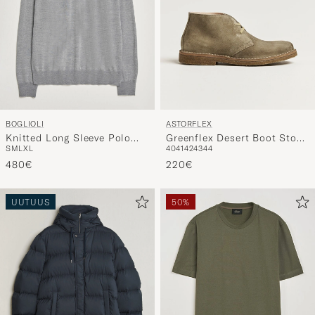
BOGLIOLI
ASTORFLEX
Knitted Long Sleeve Polo
Greenflex Desert Boot Stone
S
M
L
XL
40
41
42
43
44
Light Grey
Suede
480€
220€
UUTUUS
50%