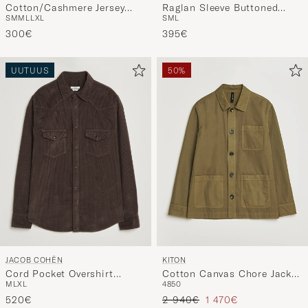
Cotton/Cashmere Jersey
Raglan Sleeve Buttoned
S
M
M
L
L
XL
S
M
L
Shirt Beige
Cardigan Grey Melange
300€
395€
UUTUUS
50%
JACOB COHËN
KITON
Cord Pocket Overshirt
Cotton Canvas Chore Jacket
M
L
XL
48
50
Brown
Military
Tavallinen hinta
Alennettu hinta
520€
2 940€
1 470€