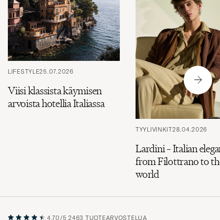
LIFESTYLE
25.07.2026
Viisi klassista käymisen
arvoista hotellia Italiassa
TYYLIVINKIT
28.04.2026
Lardini – Italian eleg
from Filottrano to th
world
4.70/5
2463 TUOTEARVOSTELUA