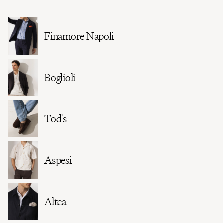
Finamore Napoli
Boglioli
Tod's
Aspesi
Altea