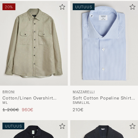
20%
UUTUUS
BRIONI
MAZZARELLI
Cotton/Linen Overshirt
Soft Cotton Popeline Shirt
M
L
S
M
M
L
L
XL
Olive
Light Blue Stripe
Tavallinen hinta
Alennettu hinta
1 200€
960€
210€
UUTUUS