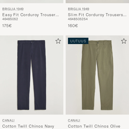
BRIGLIA 1949
BRIGLIA 1949
Easy Fit Corduroy Trousers
Slim Fit Corduroy Trousers
46
48
50
52
46
48
50
52
54
Navy
Taupe
175€
160€
UUTUUS
CANALI
CANALI
Cotton Twill Chinos Navy
Cotton Twill Chinos Olive
46
48
50
52
54
46
48
50
52
54