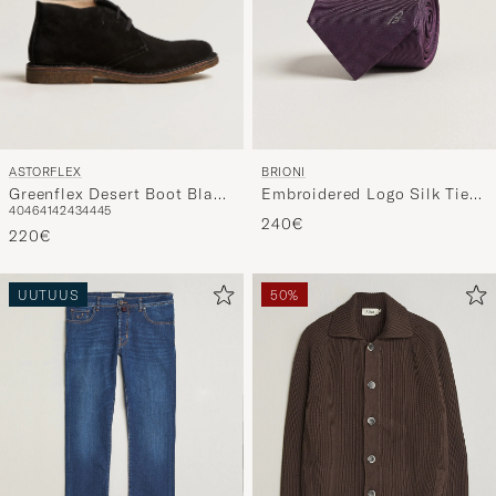
ASTORFLEX
BRIONI
Greenflex Desert Boot Black
Embroidered Logo Silk Tie
40
46
41
42
43
44
45
Suede
Burgundy
240€
220€
UUTUUS
50%