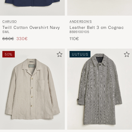
ANDERSON'S
CARUSO
Leather Belt 3 cm Cognac
Twill Cotton Overshirt Navy
85
95
100
105
S
M
L
Tavallinen hinta
Alennettu hinta
110€
660€
330€
50%
UUTUUS