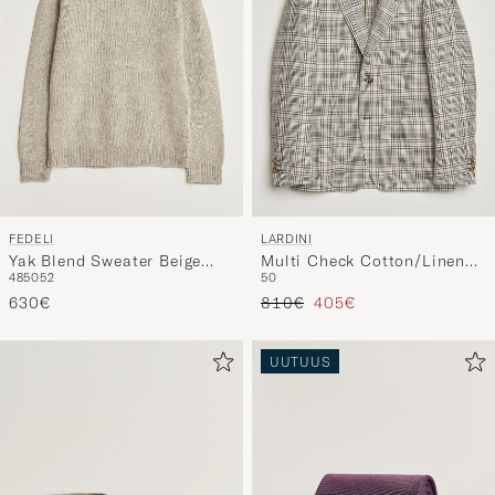
FEDELI
LARDINI
Yak Blend Sweater Beige
Multi Check Cotton/Linen
48
50
52
50
Melange
Blazer Beige
Tavallinen hinta
Alennettu hinta
630€
810€
405€
UUTUUS