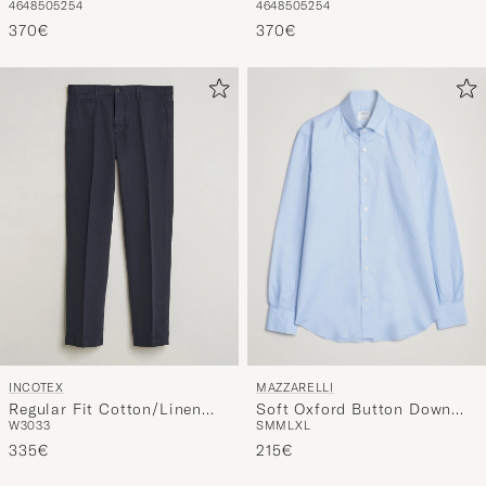
370€
370€
MAZZARELLI
INCOTEX
Soft Oxford Button Down
Regular Fit Cotton/Linen
S
M
M
L
XL
W30
33
Shirt Light Blue
Slacks Navy
215€
335€