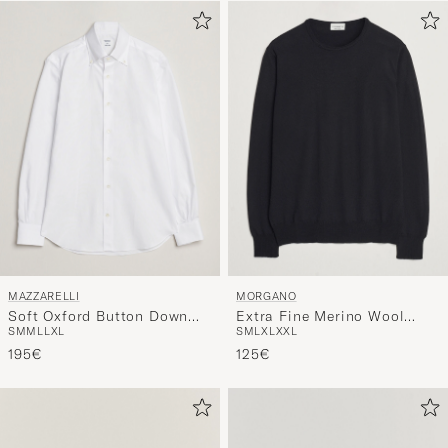
MAZZARELLI
MORGANO
Soft Oxford Button Down
Extra Fine Merino Wool
S
M
M
L
L
XL
S
M
L
XL
XXL
Shirt White
Crewneck Black
195€
125€