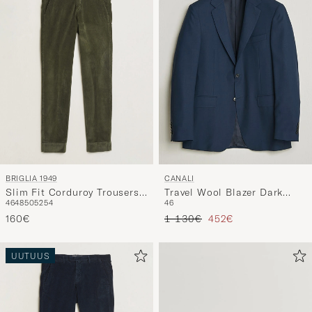
BRIGLIA 1949
CANALI
Slim Fit Corduroy Trousers
Travel Wool Blazer Dark
46
48
50
52
54
46
Dark Green
Blue
Tavallinen hinta
Alennettu hinta
160€
1 130€
452€
UUTUUS