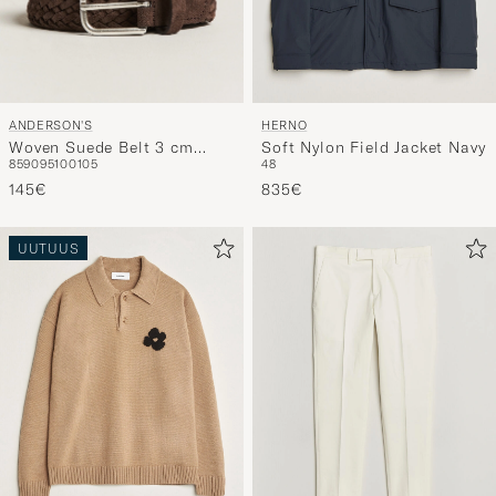
ANDERSON'S
HERNO
Woven Suede Belt 3 cm
Soft Nylon Field Jacket Navy
85
90
95
100
105
48
Dark Brown
145€
835€
UUTUUS