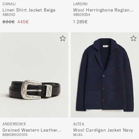
CANALI
LARDINI
Linen Shirt Jacket Beige
Wool Herringbone Raglan
48
50
52
48
50
52
54
Coat Dark Grey
Tavallinen hinta
Alennettu hinta
890€
445€
1 285€
ANDERSON'S
ALTEA
Grained Western Leather
Wool Cardigan Jacket Navy
85
90
95
100
105
M
L
XL
Belt 2,5 cm Black
130€
320€