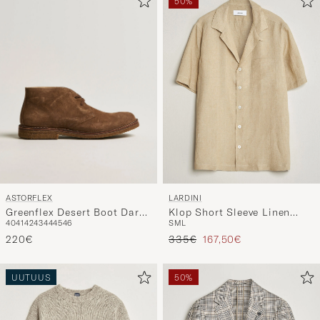
ASTORFLEX
LARDINI
Greenflex Desert Boot Dark
Klop Short Sleeve Linen
40
41
42
43
44
45
46
S
M
L
Khaki Suede
Resort Shirt Beige
Tavallinen hinta
Alennettu hinta
220€
335€
167,50€
UUTUUS
50%