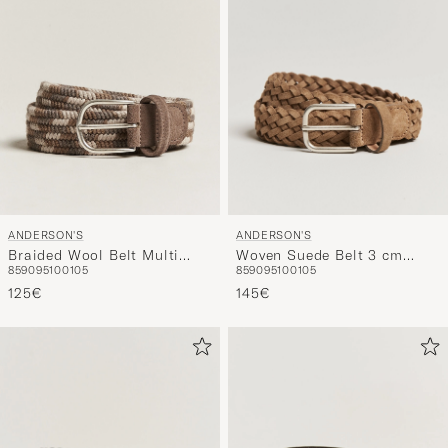
ANDERSON'S
ANDERSON'S
Braided Wool Belt Multi
Woven Suede Belt 3 cm
85
90
95
100
105
85
90
95
100
105
Natural
Beige
125€
145€