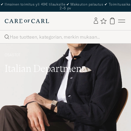
The Care of Carl Passport
Haku
OSASTOT
Italian Department