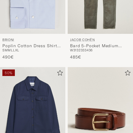
BRIONI
JACOB COHËN
Poplin Cotton Dress Shirt
Bard 5-Pocket Medium
S
M
M
L
L
XL
W31
32
33
34
36
Light Blue
Corduroy Trousers Taupe
490€
485€
50%