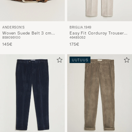
ANDERSON'S
BRIGLIA 1949
Woven Suede Belt 3 cm
Easy Fit Corduroy Trousers
85
90
95
100
46
48
50
52
Light Brown
Beige
145€
175€
UUTUUS