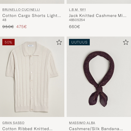
BRUNELLO CUCINELLI
L.B.M. 1911
Cotton Cargo Shorts Light
Jack Knitted Cashmere Mix
48
48
50
52
54
Beige
Blazer Navy
Tavallinen hinta
Alennettu hinta
950€
475€
660€
50%
UUTUUS
GRAN SASSO
MASSIMO ALBA
Cotton Ribbed Knitted
Cashmere/Silk Bandana
46