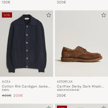
50%
ASTORFLEX
ALTEA
Carlflex Derby Dark Khaki
Cotton Rib Cardigan Jacket
46
40
41
42
43
44
45
S
M
XL
Suede
Navy
Tavallinen hinta
Alennettu hinta
250€
400€
200€
50%