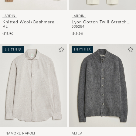
LARDINI
LARDINI
Knitted Wool/Cashmere
Lyon Cotton Twill Stretch
M
L
50
52
54
Polo Brown
Trousers White
610€
300€
UUTUUS
UUTUUS
FINAMORE NAPOLI
ALTEA