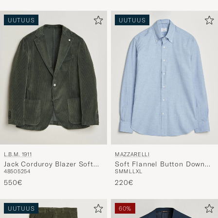
UUTUUS
UUTUUS
L.B.M. 1911
MAZZARELLI
Jack Corduroy Blazer Soft
Soft Flannel Button Down
48
50
52
54
S
M
M
L
L
XL
Green
Shirt Light Blue
550€
220€
UUTUUS
60%