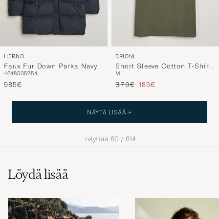
HERNO
BRIONI
Faux Fur Down Parka Navy
Short Sleeve Cotton T-Shirt
46
48
50
52
54
M
Military
Tavallinen hinta
Alennettu hinta
985€
370€
185€
NÄYTÄ LISÄÄ +
näyttää
60
/
614
Löydä lisää