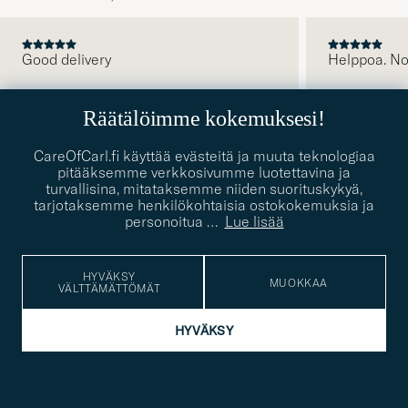
Good delivery
Helppoa. N
EDELLINEN
GONZALO B
2026-08-04
OSTAJA
2026-07-26
SUSANNA O
2
Räätälöimme kokemuksesi!
CareOfCarl.fi käyttää evästeitä ja muuta teknologiaa
pitääksemme verkkosivumme luotettavina ja
turvallisina, mitataksemme niiden suorituskykyä,
tarjotaksemme henkilökohtaisia ostokokemuksia ja
personoitua
…
Lue lisää
TILAA UUTISKIRJEEMME
Inspiraatiota ja tietoa uutuuksista ensimmäisenä
HYVÄKSY
MUOKKAA
VÄLTTÄMÄTTÖMÄT
Sähköpostiosoite
Tack
kollinen
Submi
för
tieto
Newsl
HYVÄKSY
Form
LUE LISÄÄ YKSITYISYYDENSUOJASTA
att
du
anmälde