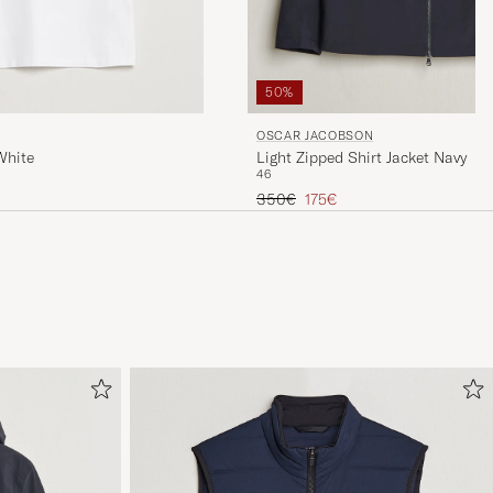
50%
OSCAR JACOBSON
Light Zipped Shirt Jacket Navy
White
46
Tavallinen hinta
Alennettu hinta
350€
175€