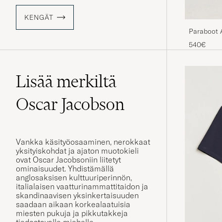
KENGÄT
Paraboot 
540€
Lisää merkiltä
Oscar Jacobson
Vankka käsityöosaaminen, nerokkaat
yksityiskohdat ja ajaton muotokieli
ovat Oscar Jacobsoniin liitetyt
ominaisuudet. Yhdistämällä
anglosaksisen kulttuuriperinnön,
italialaisen vaatturinammattitaidon ja
skandinaavisen yksinkertaisuuden
saadaan aikaan korkealaatuisia
miesten pukuja ja pikkutakkeja