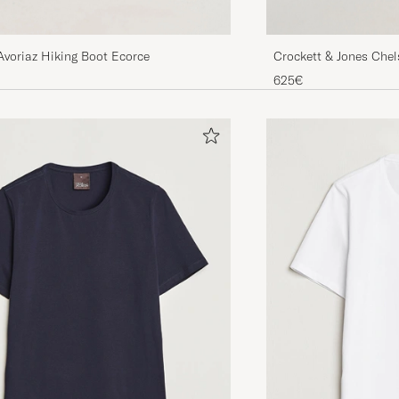
Avoriaz Hiking Boot Ecorce
Crockett & Jones Che
Suede
625€