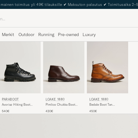
The Care of Carl Passport
Merkit
Outdoor
Running
Pre-owned
Luxury
PARABOOT
LOAKE 1880
LOAKE 1880
Avoriaz Hiking Boot
Pimlico Chukka Boot
Bedale Boot Tan
Black
Dark Brown Calf
Burnished Calf
540€
430€
450€