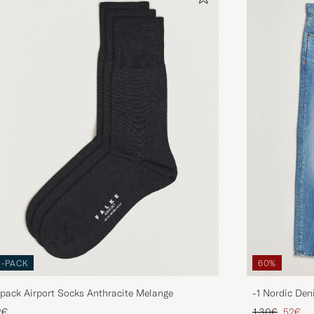
3-PACK
60%
pack Airport Socks Anthracite Melange
-1 Nordic Den
Tavallinen hin
Alenne
2€
130€
52€