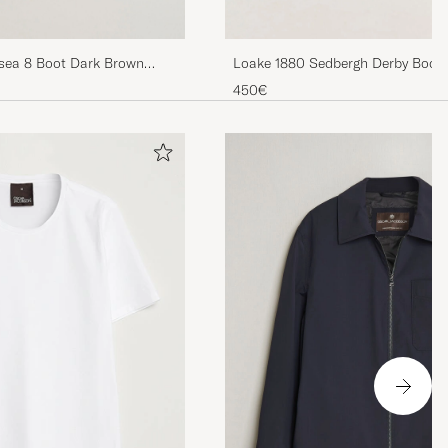
lsea 8 Boot Dark Brown
Loake 1880 Sedbergh Derby Boot
Calf
450€