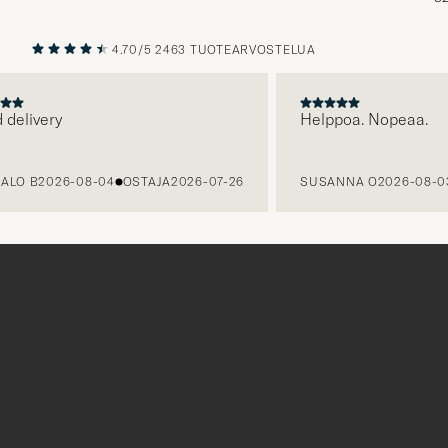
4.70/5
2463 TUOTEARVOSTELUA
EDELLINEN
SEURAAV
ivery
Helppoa. Nopeaa.
 B
2026-08-04
OSTAJA
2026-07-26
SUSANNA O
2026-08-03
O
Tack
för