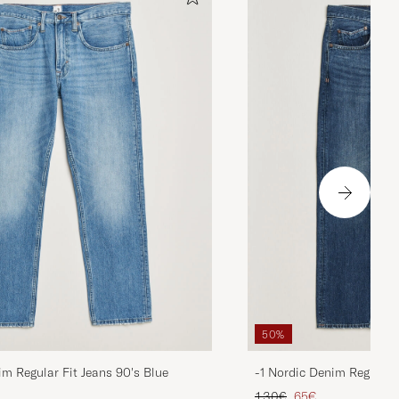
50%
im Regular Fit Jeans 90's Blue
-1 Nordic Denim Regular 
ta
ttu hinta
Tavallinen hinta
Alennettu hinta
130€
65€