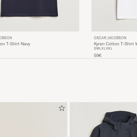
COBSON
OSCAR JACOBSON
on T-Shirt Navy
Kyran Cotton T-Shirt 
S
M
L
XL
XXL
59€