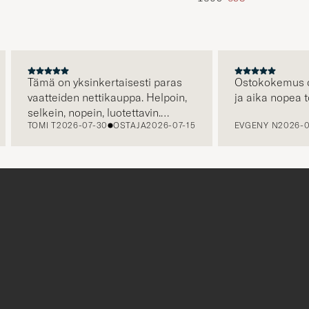
Tämä on yksinkertaisesti paras
Ostokokemus oli eri
vaatteiden nettikauppa. Helpoin,
ja aika nopea toimi
selkein, nopein, luotettavin.
TOMI T
2026-07-30
OSTAJA
2026-07-15
EVGENY N
2026-07-2
Erityisen hienoa että kuljetus on
jo hinnassa, eli hinta jonka näet
on hinta jonka maksat. Plussaa
myös huikeasta valikoimasta.
r