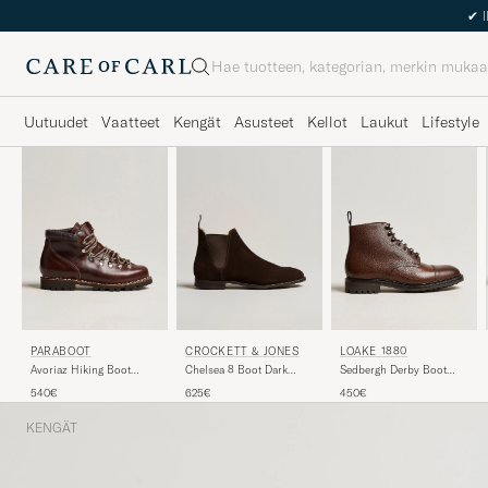
Haku
Uutuudet
Vaatteet
Kengät
Asusteet
Kellot
Laukut
Lifestyle
PARABOOT
CROCKETT & JONES
LOAKE 1880
Avoriaz Hiking Boot
Chelsea 8 Boot Dark
Sedbergh Derby Boot
Ecorce
Brown Suede
Brown Grain Calf
540€
625€
450€
KENGÄT