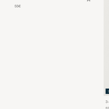
55€
3-
5