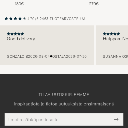
180€
270€
4.70/5
2463 TUOTEARVOSTELUA
Good delivery
Helppoa. N
EDELLINEN
GONZALO B
2026-08-04
OSTAJA
2026-07-26
SUSANNA O
2
TILAA UUTISKIRJEEMME
Inspiraatiota ja tietoa uutuuksista ensimmäisenä
Sähköpostiosoite
Tack
kollinen
Submi
för
tieto
Newsl