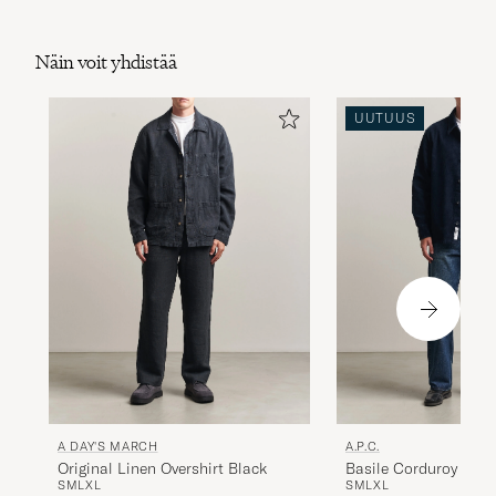
Näin voit yhdistää
UUTUUS
A DAY'S MARCH
A.P.C.
Original Linen Overshirt Black
Basile Corduroy Over
S
M
L
XL
S
M
L
XL
Navy