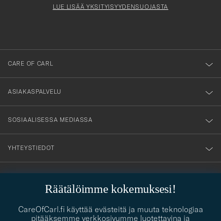
Form
LUE LISÄÄ YKSITYISYYDENSUOJASTA
att
du
anmälde
dig
till
CARE OF CARL
vårt
nyhetsbrev!
ASIAKASPALVELU
SOSIAALISESSA MEDIASSA
YHTEYSTIEDOT
PUKEUTUMISNEUVONTA
Räätälöimme kokemuksesi!
Kaipaatko apua oman tyylisi löytämiseen? Me autamme sinua
contact@careofcarl.com
CareOfCarl.fi käyttää evästeitä ja muuta teknologiaa
mielellämme!
pitääksemme verkkosivumme luotettavina ja