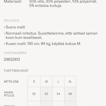
5% erilaisia kuituja
ISTUVUUS
Suora malli
Normaali mitoitus. Suosittelemme, että valitset saman
koon kuin tavallisesti.
Kuvan malli: 190 cm, 84 kg, käyttää kokoa
M
.
TUOTENUMERO
29632812
TUOTTEEN KOOT
MITTA (CM)
S
M
L
XL
HIHAN
52
52
54
56
PITUUS
RINNAN
100
110
114
118