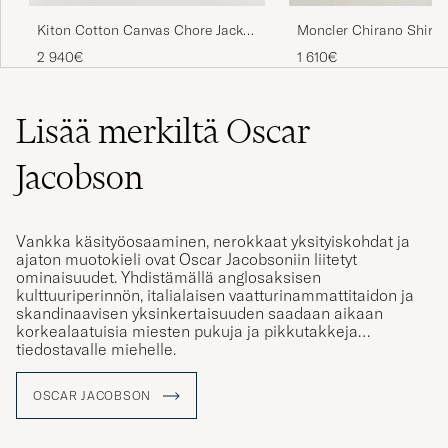
Kiton Cotton Canvas Chore Jacket
Moncler Chirano Shirt 
Military
Military
2 940€
1 610€
Lisää merkiltä Oscar
Jacobson
Vankka käsityöosaaminen, nerokkaat yksityiskohdat ja
ajaton muotokieli ovat Oscar Jacobsoniin liitetyt
ominaisuudet. Yhdistämällä anglosaksisen
kulttuuriperinnön, italialaisen vaatturinammattitaidon ja
skandinaavisen yksinkertaisuuden saadaan aikaan
korkealaatuisia miesten pukuja ja pikkutakkeja
tiedostavalle miehelle.
Kaikki alkoi pienessä Boråsin kaupungissa vuonna 1903
OSCAR JACOBSON
kun Oscar Jacobson alkoi valmistaa työvaatteita. Vuonna
1908 alkoi vaatteiden valmistus ennalta määriteltyjen
kokojen mukaisesti, mikä oli tuohon aikaan
vallankumouksellista. 20-luvulla syntyi merkin seuraava