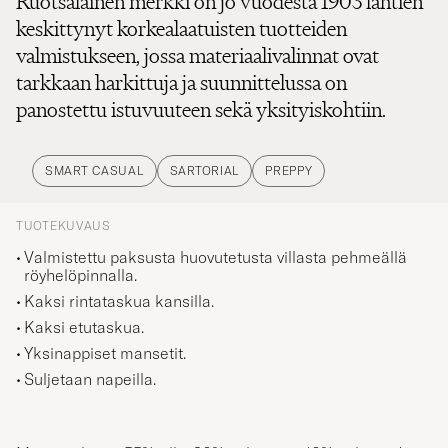
keskittynyt korkealaatuisten tuotteiden
valmistukseen, jossa materiaalivalinnat ovat
tarkkaan harkittuja ja suunnittelussa on
panostettu istuvuuteen sekä yksityiskohtiin.
SMART CASUAL
SARTORIAL
PREPPY
TUOTEKUVAUS
Valmistettu paksusta huovutetusta villasta pehmeällä
röyhelöpinnalla.
Kaksi rintataskua kansilla.
Kaksi etutaskua.
Yksinappiset mansetit.
Suljetaan napeilla.
Materiaali:
55% villa, 30% polyesteri, 10% polyamidi,