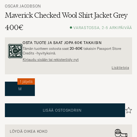
OSCAR JACOBSON
Maverick Checked Wool Shirt Jacket Grey
400€
VARASTOSSA, 2-5 ARKIPÄIVÄÄ
OSTA TUOTE JA SAAT JOPA
60€
TAKAISIN
Tämän tuotteen ostosta saat
20-60€
takaisin Passport Store
Credits -hyvityksinä.
Kirjaudu sisään tai rekisteröidy nyt
Lisätietoja
1 jäljellä
M
LISÄÄ OSTOSKORIIN
LÖYDÄ OIKEA KOKO
Kuvan malli: 190 cm, 84 kg, käyttää kokoa
M
.