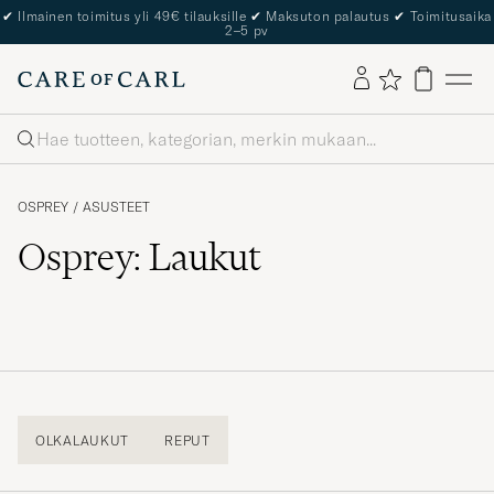
✔
Ilmainen toimitus yli 49€ tilauksille
✔
Maksuton palautus
✔
Toimitusaika
2–5 pv
Haku
OSPREY
/
ASUSTEET
Osprey: Laukut
OLKALAUKUT
REPUT