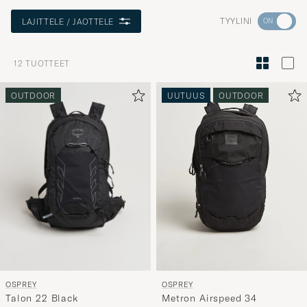
Aktivoi
TYYLINI
LAJITTELE / JAOTTELE
Minun
tyylini
12
TUOTTEET
Tyylineuv
avulla
OUTDOOR
UUTUUS
OUTDOOR
ja
saat
omaan
tyyliisi
sopivan
lajittelun
tuotteille
OSPREY
OSPREY
Talon 22 Black
Metron Airspeed 34