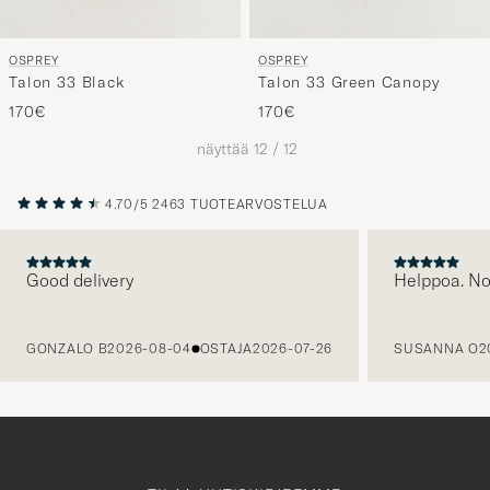
OSPREY
OSPREY
Talon 33 Black
Talon 33 Green Canopy
170€
170€
näyttää
12
/
12
4.70/5
2463 TUOTEARVOSTELUA
Good delivery
Helppoa. N
EDELLINEN
GONZALO B
2026-08-04
OSTAJA
2026-07-26
SUSANNA O
2