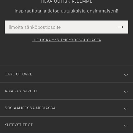
TILAA UUTISKIRJEEMME
Inspiraatiota ja tietoa uutuuksista ensimmäisenä
Sähköpostiosoite
Tack
kollinen
Submi
för
tieto
Newsl
Form
LUE LISÄÄ YKSITYISYYDENSUOJASTA
att
du
anmälde
dig
till
CARE OF CARL
vårt
nyhetsbrev!
ASIAKASPALVELU
SOSIAALISESSA MEDIASSA
YHTEYSTIEDOT