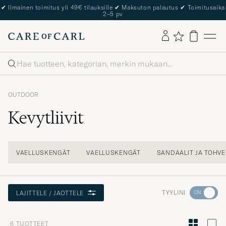
✔
Ilmainen toimitus yli 49€ tilauksille
✔
Maksuton palautus
✔
Toimitusaika
2–5 pv
Haku
OUTDOOR
Kevytliivit
VAELLUSKENGÄT
VAELLUSKENGÄT
SANDAALIT JA TOHVE
Aktivoi
TYYLINI
LAJITTELE / JAOTTELE
Minun
tyylini
6
TUOTTEET