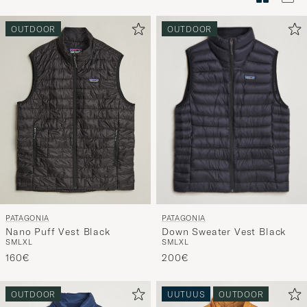
Tyylineuv
avulla
OUTDOOR
OUTDOOR
ja
saat
omaan
tyyliisi
sopivan
lajittelun
tuotteille
PATAGONIA
PATAGONIA
Down Sweater Vest Black
Nano Puff Vest Black
S
M
L
XL
S
M
L
XL
200€
160€
OUTDOOR
UUTUUS
OUTDOOR