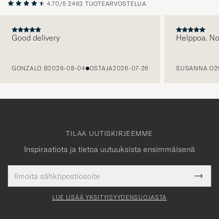
4.70/5
2463 TUOTEARVOSTELUA
Good delivery
Helppoa. N
EDELLINEN
GONZALO B
2026-08-04
OSTAJA
2026-07-26
SUSANNA O
2
TILAA UUTISKIRJEEMME
Inspiraatiota ja tietoa uutuuksista ensimmäisenä
Sähköpostiosoite
Tack
kollinen
Submi
för
tieto
Newsl
Form
LUE LISÄÄ YKSITYISYYDENSUOJASTA
att
du