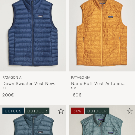
PATAGONIA
PATAGONIA
Down Sweater Vest New
Nano Puff Vest Autumn
XL
S
M
L
Navy
Orange
200€
160€
UUTUUS
OUTDOOR
50%
OUTDOOR