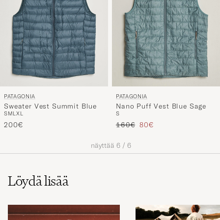
PATAGONIA
PATAGONIA
Sweater Vest Summit Blue
Nano Puff Vest Blue Sage
S
M
L
XL
S
Tavallinen hinta
Alennettu hinta
200€
160€
80€
näyttää
6
/
6
Löydä lisää