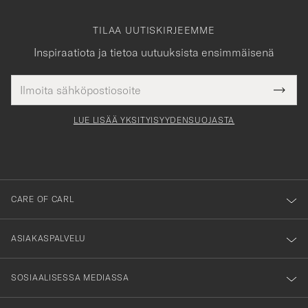
TILAA UUTISKIRJEEMME
Inspiraatiota ja tietoa uutuuksista ensimmäisenä
Sähköpostiosoite
Tack
kollinen
Submi
för
tieto
Newsl
Form
LUE LISÄÄ YKSITYISYYDENSUOJASTA
att
du
anmälde
dig
till
CARE OF CARL
vårt
nyhetsbrev!
ASIAKASPALVELU
SOSIAALISESSA MEDIASSA