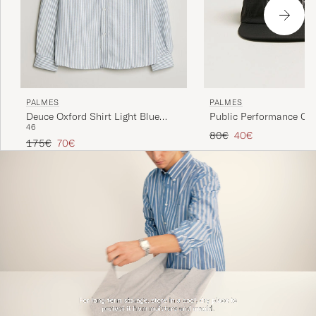
PALMES
PALMES
Deuce Oxford Shirt Light Blue
Public Performance Ca
46
Stripe
Tavallinen hinta
Alennettu hinta
80€
40€
Tavallinen hinta
Alennettu hinta
175€
70€