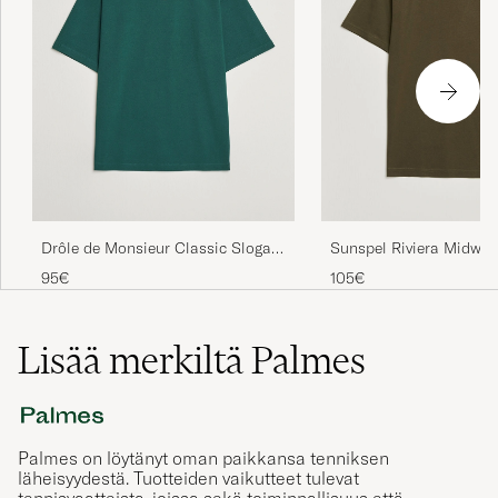
Drôle de Monsieur Classic Slogan
Sunspel Riviera Midweig
T-Shirt Dark Green
Loden Green
95€
105€
Lisää merkiltä Palmes
Palmes on löytänyt oman paikkansa tenniksen
läheisyydestä. Tuotteiden vaikutteet tulevat
tennisvaatteista, joissa sekä toiminnallisuus että