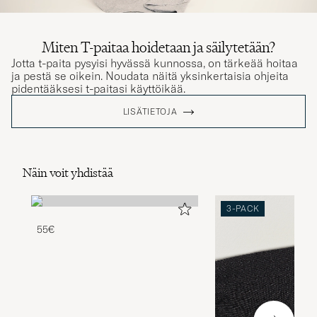
Miten T-paitaa hoidetaan ja säilytetään?
Jotta t-paita pysyisi hyvässä kunnossa, on tärkeää hoitaa
ja pestä se oikein. Noudata näitä yksinkertaisia ohjeita
pidentääksesi t-paitasi käyttöikää.
LISÄTIETOJA
Näin voit yhdistää
3-PACK
55€