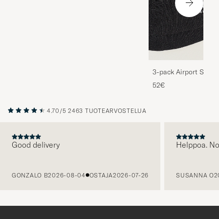
3-pack Airport Socks
Melange
52€
4.70/5
2463 TUOTEARVOSTELUA
Good delivery
Helppoa. N
EDELLINEN
GONZALO B
2026-08-04
OSTAJA
2026-07-26
SUSANNA O
2