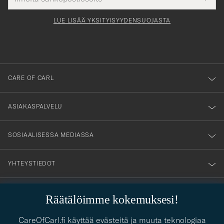
Submi
för
tieto
Newsl
Form
LUE LISÄÄ YKSITYISYYDENSUOJASTA
att
du
anmälde
dig
till
CARE OF CARL
vårt
nyhetsbrev!
ASIAKASPALVELU
SOSIAALISESSA MEDIASSA
YHTEYSTIEDOT
Räätälöimme kokemuksesi!
PUKEUTUMISNEUVONTA
CareOfCarl.fi käyttää evästeitä ja muuta teknologiaa
Kaipaatko apua oman tyylisi löytämiseen? Me autamme sinua