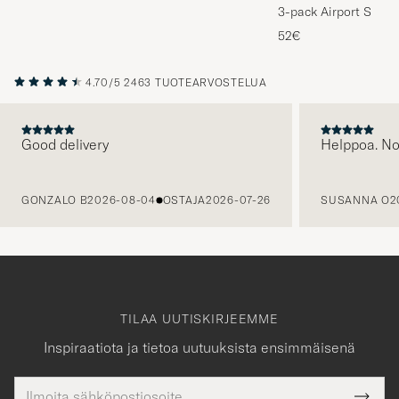
3-pack Airport Socks
Melange
52€
4.70/5
2463 TUOTEARVOSTELUA
Good delivery
Helppoa. N
EDELLINEN
GONZALO B
2026-08-04
OSTAJA
2026-07-26
SUSANNA O
2
TILAA UUTISKIRJEEMME
Inspiraatiota ja tietoa uutuuksista ensimmäisenä
Sähköpostiosoite
Tack
kollinen