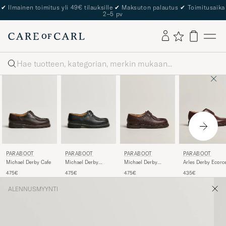
✔
Ilmainen toimitus yli 49€ tilauksille
✔
Maksuton palautus
✔
Toimitusaika
2–5 pv
Haku
PARABOOT
PARABOOT
PARABOOT
PARABOOT
Michael Derby Cafe
Michael Derby
Michael Derby
Arles Derby Ecorc
Black
Ebony Grain
475€
475€
475€
435€
ALENNUSMYYNTI