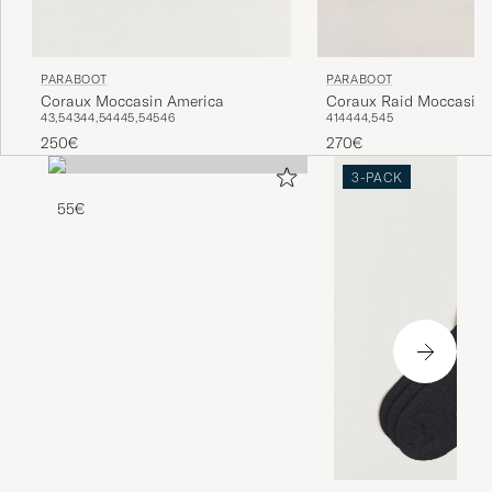
PARABOOT
PARABOOT
Coraux Moccasin America
Coraux Raid Moccasin 
43,5
43
44,5
44
45,5
45
46
41
44
44,5
45
250€
270€
3-PACK
55€