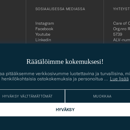
SOSIAALISESSA MEDIASSA
YHTEYST
Instagram
Care of 
Facebook
Org.nro 
Youtube
5739
Linkedin
ALV-num
FI29272
Suomenk
asiakasp
Räätälöimme kokemuksesi!
Puhelin:
Sähköpos
contact@
giaa pitääksemme verkkosivumme luotettavina ja turvallisina,
henkilökohtaisia ostokokemuksia ja personoitua
…
Lue lisää
HYVÄKSY VÄLTTÄMÄTTÖMÄT
MUOKKAA
HYVÄKSY