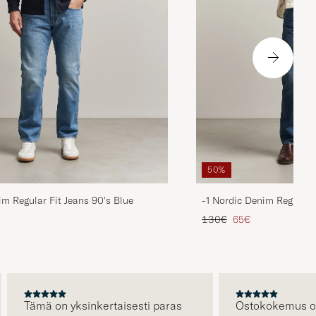
50%
im Regular Fit Jeans 90's Blue
-1 Nordic Denim Regular 
ta
ttu hinta
Tavallinen hinta
Alennettu hinta
130€
65€
Tämä on yksinkertaisesti paras
Ostokokemus oli eri