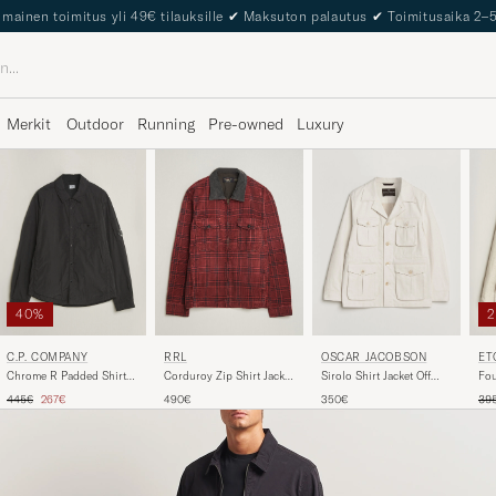
The Care of Carl Passport
Merkit
Outdoor
Running
Pre-owned
Luxury
40%
C.P. COMPANY
RRL
OSCAR JACOBSON
ET
Chrome R Padded Shirt
Corduroy Zip Shirt Jacket
Sirolo Shirt Jacket Off
Fou
Jacket Black
Red/Black
White
Shi
Tavallinen hinta
Alennettu hinta
Tav
445€
267€
490€
350€
39