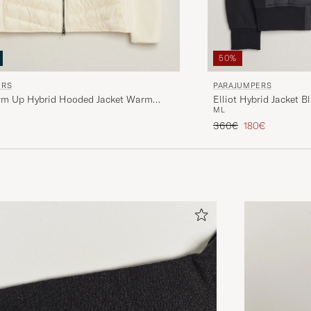
50%
PARAJUMPERS
ERS
Elliot Hybrid Jacket B
m Up Hybrid Hooded Jacket Warm
M
L
Tavallinen hinta
Alennettu hinta
360€
180€