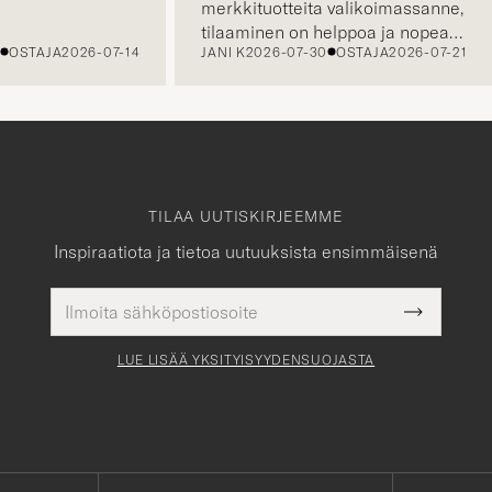
merkkituotteita valikoimassanne,
tilaaminen on helppoa ja nopeaa,
TAJA
2026-07-14
JANI K
2026-07-30
OSTAJA
2026-07-21
sekä asiakaspalvelustanne saa
apua tarvittaessa.
TILAA UUTISKIRJEEMME
Inspiraatiota ja tietoa uutuuksista ensimmäisenä
Sähköpostiosoite
Pakollinen
Submit
tieto
Newslette
Form
LUE LISÄÄ YKSITYISYYDENSUOJASTA