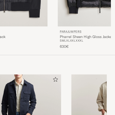
PARAJUMPERS
lack
Pharrel Sheen High Gloss Jacket 
S
M
L
XL
XXL
XXXL
630€