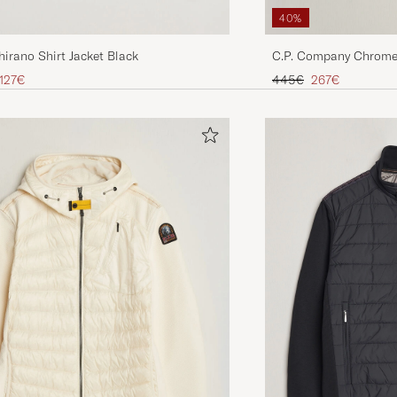
40%
irano Shirt Jacket Black
C.P. Company Chrome 
Black
 hinta
lennettu hinta
Tavallinen hinta
Alennettu hinta
 127€
445€
267€