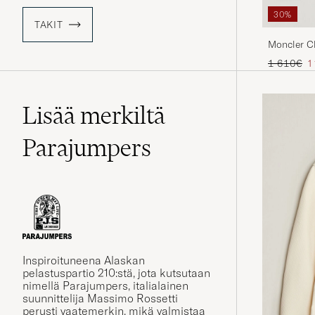
30%
TAKIT
Moncler Ch
Tavallinen
A
1 610€
1
Lisää merkiltä
Parajumpers
Inspiroituneena Alaskan
pelastuspartio 210:stä, jota kutsutaan
nimellä Parajumpers, italialainen
suunnittelija Massimo Rossetti
perusti vaatemerkin, mikä valmistaa