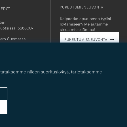
PUKEUTUMISNEUVONTA
IEDOT
Kaipaatko apua oman tyylisi
Carl
löytämiseen? Me autamme
Ruotsissa: 556800-
sinua mielellämme!
ero Suomessa:
PUKEUTUMISNEUVONTA
763
ielinen
alvelu:
+46 (0)10-707 95 80
ti:
careofcarl.com
 mitataksemme niiden suorituskykyä, tarjotaksemme