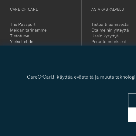
vårt
CARE OF CARL
ASIAKASPALVELU
nyhetsbrev!
The Passport
Tietoa tilaamisesta
Meidän tarinamme
Ota meihin yhteyttä
Tietoturva
Usein kysyttyä
Yleiset ehdot
Peruuta ostoksesi
Lehdistö
Asiakkaiden arvostelut
Avoimet työpaikat
Lahjakortti
Yksityisyydensuoja
Kestävyysraportti
CareOfCarl.fi käyttää evästeitä ja muuta teknolo
© Care of Carl 2026