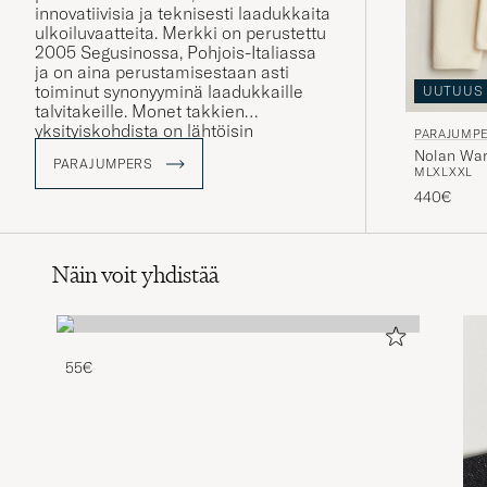
innovatiivisia ja teknisesti laadukkaita
ulkoiluvaatteita. Merkki on perustettu
2005 Segusinossa, Pohjois-Italiassa
ja on aina perustamisestaan asti
toiminut synonyyminä laadukkaille
UUTUUS
talvitakeille. Monet takkien
yksityiskohdista on lähtöisin
PARAJUMP
pelastuspartio 210:n
Nolan War
PARAJUMPERS
pelastusasuista. Tästä esimerkkinä
M
L
XL
XXL
Ivory
keltainen napitus pääntiellä ja
440€
sulkurenkaat, jotka löytyvät
useimmista malleista.
Näin voit yhdistää
55€