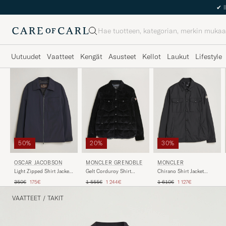
Haku
Uutuudet
Vaatteet
Kengät
Asusteet
Kellot
Laukut
Lifestyle
50%
20%
30%
OSCAR JACOBSON
MONCLER GRENOBLE
MONCLER
Light Zipped Shirt Jacket
Gelt Corduroy Shirt
Chirano Shirt Jacket
Navy
Jacket Black
Black
Tavallinen hinta
Alennettu hinta
Tavallinen hinta
Alennettu hinta
Tavallinen hinta
Alennettu hinta
350€
175€
1 555€
1 244€
1 610€
1 127€
VAATTEET
/
TAKIT