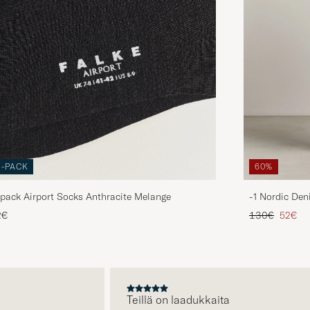
3-PACK
60%
pack Airport Socks Anthracite Melange
-1 Nordic Den
Tavallinen hin
Alenne
2€
130€
52€
A
Teillä on laadukkaita