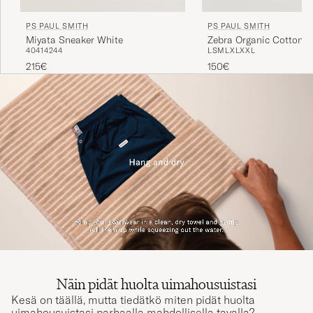
PS PAUL SMITH
PS PAUL SMITH
Miyata Sneaker White
Zebra Organic Cotton S
40
41
42
44
L
S
M
L
XL
XXL
Navy
215€
150€
Näin pidät huolta uimahousuistasi
Kesä on täällä, mutta tiedätkö miten pidät huolta
uimahousuistasi parhaalla mahdollisella tavalla?