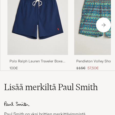
Polo Ralph Lauren Traveler Boxer
Pendleton Volley Short
Swimshorts Newport Navy
Earthquake
Tavallinen hinta
Alennettu hinta
100€
115€
57,50€
Lisää merkiltä Paul Smith
Paul Smith on yksi brittien merkittävimmistä