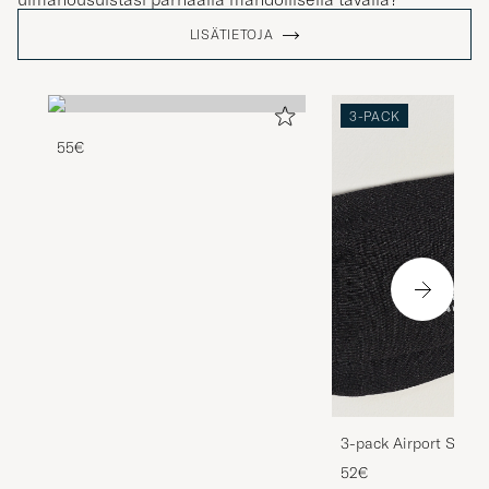
LISÄTIETOJA
3-PACK
55€
3-pack Airport Socks
Melange
52€