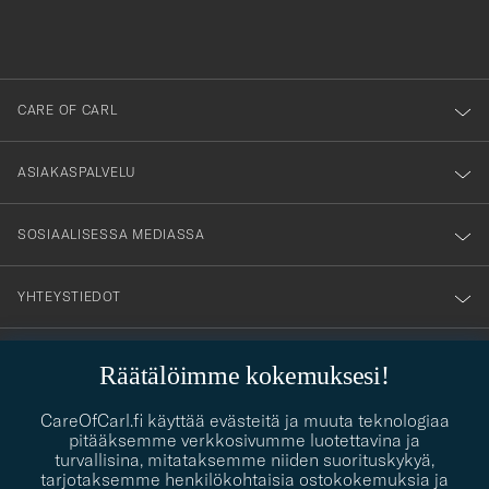
du
anmälde
dig
till
CARE OF CARL
vårt
nyhetsbrev!
ASIAKASPALVELU
SOSIAALISESSA MEDIASSA
YHTEYSTIEDOT
Räätälöimme kokemuksesi!
PUKEUTUMISNEUVONTA
CareOfCarl.fi käyttää evästeitä ja muuta teknologiaa
Kaipaatko apua oman tyylisi löytämiseen? Me autamme sinua
pitääksemme verkkosivumme luotettavina ja
contact@careofcarl.com
mielellämme!
turvallisina, mitataksemme niiden suorituskykyä,
tarjotaksemme henkilökohtaisia ostokokemuksia ja
PUKEUTUMISNEUVONTA