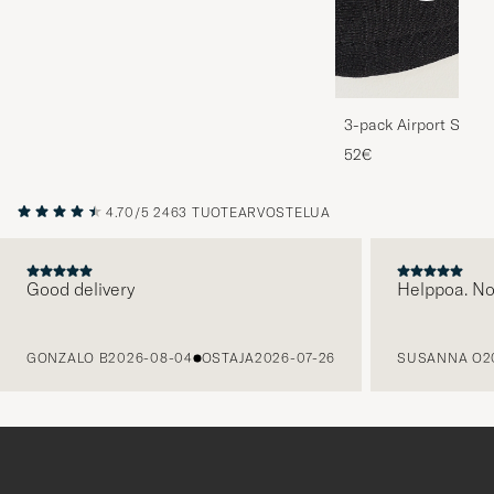
3-pack Airport Socks
Melange
52€
4.70/5
2463 TUOTEARVOSTELUA
Good delivery
Helppoa. N
EDELLINEN
GONZALO B
2026-08-04
OSTAJA
2026-07-26
SUSANNA O
2