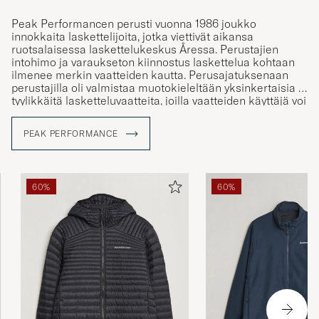
Peak Performancen perusti vuonna 1986 joukko
innokkaita laskettelijoita, jotka viettivät aikansa
ruotsalaisessa laskettelukeskus Åressa. Perustajien
intohimo ja varaukseton kiinnostus laskettelua kohtaan
ilmenee merkin vaatteiden kautta. Perusajatuksenaan
perustajilla oli valmistaa muotokieleltään yksinkertaisia ja
tyylikkäitä lasketteluvaatteita, joilla vaatteiden käyttäjä voi
korostaa persoonallisuuttaan. Vaikka merkki aloittikin
keskittyen lasketteluvaatteiden valmistukseen, on Peak
PEAK PERFORMANCE
Performance tänä päivänä kansainvälinen lifestyle-brändi,
mikä tarjoaa laajan valikoiman toiminnallisia mutta
tyylikkäitä vaatteita.
60%
60%