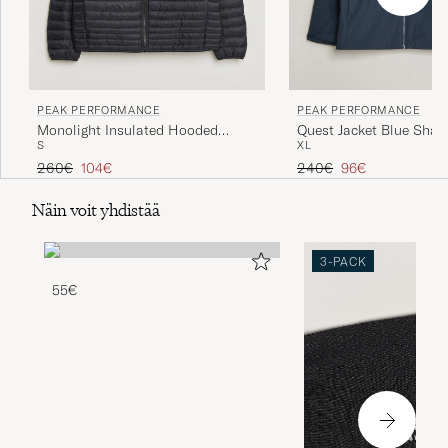
PEAK PERFORMANCE
PEAK PERFORMANCE
Monolight Insulated Hooded
Quest Jacket Blue Sha
S
XL
Jacket Black
Tavallinen hinta
Alennettu hinta
Tavallinen hinta
Alennettu hinta
260€
104€
240€
96€
Näin voit yhdistää
3-PACK
55€