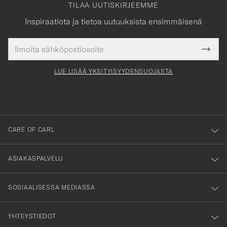
TILAA UUTISKIRJEEMME
Inspiraatiota ja tietoa uutuuksista ensimmäisenä
Sähköpostiosoite
Tack
kollinen
Submi
för
tieto
Newsl
Form
LUE LISÄÄ YKSITYISYYDENSUOJASTA
att
du
anmälde
dig
till
CARE OF CARL
vårt
nyhetsbrev!
ASIAKASPALVELU
SOSIAALISESSA MEDIASSA
YHTEYSTIEDOT