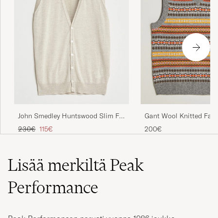
John Smedley Huntswood Slim Fit
Gant Wool Knitted Fairi
Waistcoat Grey Fleece
Multi
Tavallinen hinta
Alennettu hinta
230€
115€
200€
Lisää merkiltä Peak
Performance