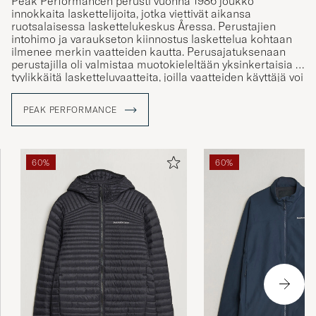
Peak Performancen perusti vuonna 1986 joukko
innokkaita laskettelijoita, jotka viettivät aikansa
ruotsalaisessa laskettelukeskus Åressa. Perustajien
intohimo ja varaukseton kiinnostus laskettelua kohtaan
ilmenee merkin vaatteiden kautta. Perusajatuksenaan
perustajilla oli valmistaa muotokieleltään yksinkertaisia ja
tyylikkäitä lasketteluvaatteita, joilla vaatteiden käyttäjä voi
korostaa persoonallisuuttaan. Vaikka merkki aloittikin
keskittyen lasketteluvaatteiden valmistukseen, on Peak
PEAK PERFORMANCE
Performance tänä päivänä kansainvälinen lifestyle-brändi,
mikä tarjoaa laajan valikoiman toiminnallisia mutta
tyylikkäitä vaatteita.
60%
60%