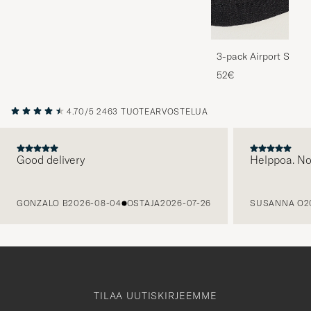
3-pack Airport Socks
Melange
52€
4.70/5
2463 TUOTEARVOSTELUA
Good delivery
Helppoa. N
EDELLINEN
GONZALO B
2026-08-04
OSTAJA
2026-07-26
SUSANNA O
2
TILAA UUTISKIRJEEMME