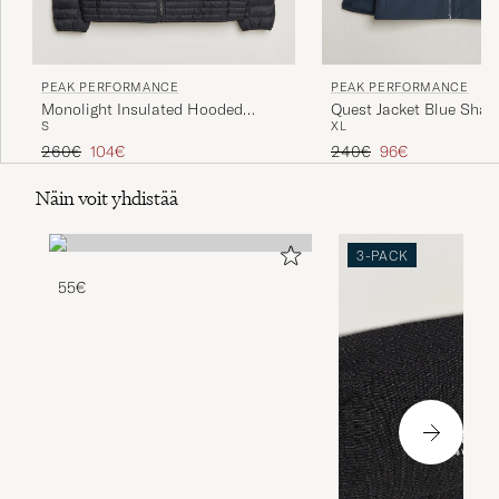
PEAK PERFORMANCE
PEAK PERFORMANCE
Monolight Insulated Hooded
Quest Jacket Blue Sha
S
XL
Jacket Black
Tavallinen hinta
Alennettu hinta
Tavallinen hinta
Alennettu hinta
260€
104€
240€
96€
Näin voit yhdistää
3-PACK
55€