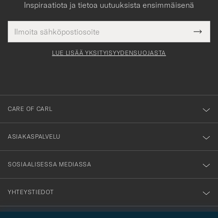
Inspiraatiota ja tietoa uutuuksista ensimmäisenä
Sähköpostiosoite
Tack
kollinen
Submi
för
tieto
Newsl
Form
LUE LISÄÄ YKSITYISYYDENSUOJASTA
att
du
anmälde
dig
till
CARE OF CARL
vårt
nyhetsbrev!
ASIAKASPALVELU
SOSIAALISESSA MEDIASSA
YHTEYSTIEDOT