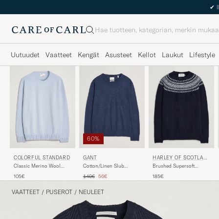
Haku
Uutuudet
Vaatteet
Kengät
Asusteet
Kellot
Laukut
Lifestyle
60%
COLORFUL STANDARD
GANT
HARLEY OF SCOTLAN
D
Classic Merino Wool
Cotton/Linen Slub
Brushed Supersoft
Crew Neck Polar Blue
Knitted Sweater Dark
Lambswool Yolk Fairisle
Tavallinen hinta
Alennettu hinta
105€
140€
56€
185€
Indigo Melange
Navy/Snow White
VAATTEET
/
PUSEROT
/
NEULEET