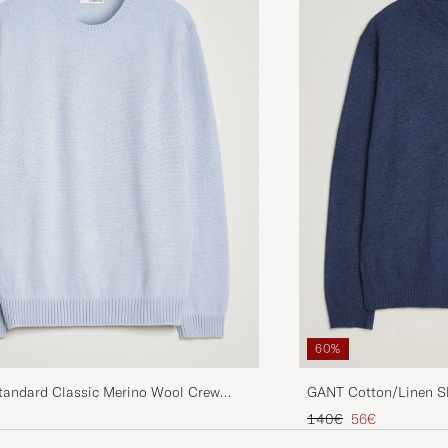
60%
Standard Classic Merino Wool Crew
GANT Cotton/Linen Sl
r Blue
Indigo Melange
Tavallinen hinta
Alennettu hinta
140€
56€