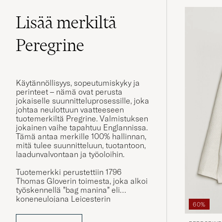
Lisää merkiltä
Peregrine
Käytännöllisyys, sopeutumiskyky ja
perinteet – nämä ovat perusta
jokaiselle suunnitteluprosessille, joka
johtaa neulottuun vaatteeseen
tuotemerkiltä Pregrine. Valmistuksen
jokainen vaihe tapahtuu Englannissa.
Tämä antaa merkille 100% hallinnan,
mitä tulee suunnitteluun, tuotantoon,
laadunvalvontaan ja työoloihin.
Tuotemerkki perustettiin 1796
Thomas Gloverin toimesta, joka alkoi
työskennellä ”bag manina” eli
koneneulojana Leicesterin
60%
ulkopuolella Englannissa, 1700-luvun
lopulla. Hänen kovan työnsä