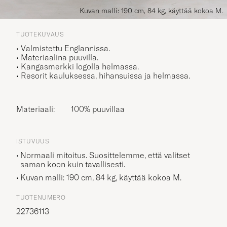
Kuvan malli: 190 cm, 84 kg, käyttää kokoa M.
TUOTEKUVAUS
• Valmistettu Englannissa.
• Materiaalina puuvilla.
• Kangasmerkki logolla helmassa.
• Resorit kauluksessa, hihansuissa ja helmassa.
Materiaali:
100% puuvillaa
ISTUVUUS
Normaali mitoitus. Suosittelemme, että valitset
saman koon kuin tavallisesti.
Kuvan malli: 190 cm, 84 kg, käyttää kokoa
M
.
TUOTENUMERO
22736113