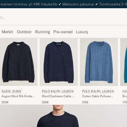
The Care of Carl Passport
Merkit
Outdoor
Running
Pre-owned
Luxury
NUDIE JEANS
POLO RALPH LAUREN
POLO RALPH LAUREN
HA
D
August Wool Rib Knitted
Wool/Cashmere Cable
Cotton Cable Pullover
Bru
Sweater Navy
Crew Neck Hunter Navy
Blue Borage Heather
La
200€
235€
215€
17
Gul