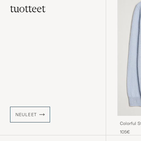
tuotteet
NEULEET
Colorful 
Neck Pola
105€