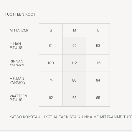
TUOTTEEN KOOT
MITTA (CM)
S
M
L
HIHAN
51
52
53
PITUUS
RINNAN
100
112
116
YMPÄRYS
HELMAN
74
80
84
YMPÄRYS
VAATTEEN
62
63
65
PITUUS
KATSO KOKOTAULUKOT JA TARKISTA KUINKA ME MITTAAMME TUO