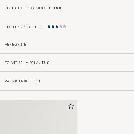
PESUOHJEET JA MUUT TIEDOT
TUOTEARVOSTELUT
PEREGRINE
Ved første skånevask gik sygningen i nakken på trøjen.
kvalitet.
TOIMITUS JA PALAUTUS
KRISTIAN H
OSTETTU OSOITTEESSA CAREOFCARL.DK
VALMISTAJATIEDOT