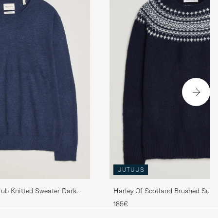
UUTUUS
ub Knitted Sweater Dark
Harley Of Scotland Brushed Supe
Lambswool Yolk Fairisle Navy/Sn
185€