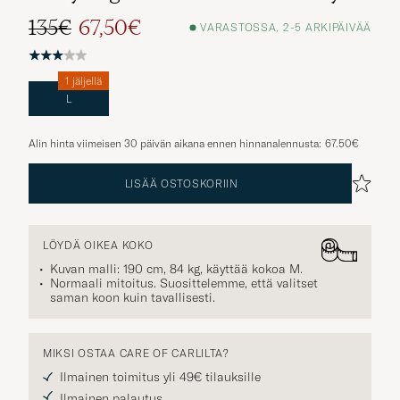
135€
67,50€
VARASTOSSA, 2-5 ARKIPÄIVÄÄ
1 jäljellä
L
Alin hinta viimeisen 30 päivän aikana ennen hinnanalennusta:
67.50€
LISÄÄ OSTOSKORIIN
LÖYDÄ OIKEA KOKO
Kuvan malli: 190 cm, 84 kg, käyttää kokoa
M
.
Normaali mitoitus. Suosittelemme, että valitset
saman koon kuin tavallisesti.
MIKSI OSTAA CARE OF CARLILTA?
Ilmainen toimitus yli 49€ tilauksille
Ilmainen palautus