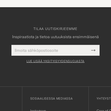
TILAA UUTISKIRJEEMME
Inspiraatiota ja tietoa uutuuksista ensimmäisenä
Sähköpostiosoite
Pakollinen
Submit
tieto
Newslette
Form
LUE LISÄÄ YKSITYISYYDENSUOJASTA
SOSIAALISESSA MEDIASSA
YHTEYST
Instagram
Care of 