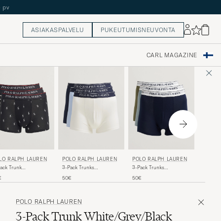
ASIAKASPALVELU
PUKEUTUMISNEUVONTA
CARL MAGAZINE
CALVIN
LO RALPH LAUREN
POLO RALPH LAUREN
POLO RALPH LAUREN
3-Pack 
ack Trunk
3-Pack Trunks
3-Pack Trunks
Stretch 
ck/Stripe/Pony
White/Blue/Navy
Navy/Blue/White
45€
€
50€
50€
Black/B
POLO RALPH LAUREN
3-Pack Trunk White/Grey/Black