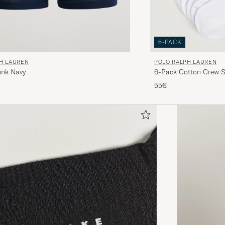
6-PACK
H LAUREN
POLO RALPH LAUREN
unk Navy
6-Pack Cotton Crew 
55€