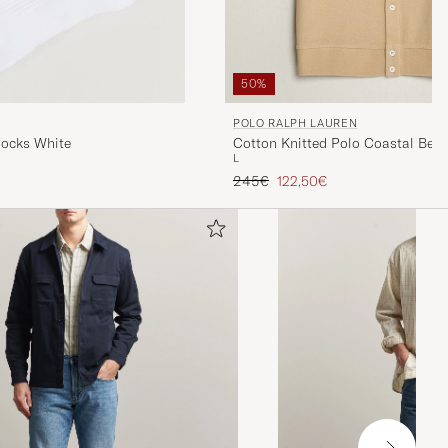
50%
POLO RALPH LAUREN
Cotton Knitted Polo Coastal Beig
Socks White
L
Tavallinen hinta
Alennettu hinta
245€
122,50€