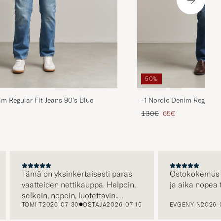
50%
im Regular Fit Jeans 90's Blue
-1 Nordic Denim Regular 
ta
ttu hinta
Tavallinen hinta
Alennettu hinta
130€
65€
Tämä on yksinkertaisesti paras
Ostokokemus oli e
vaatteiden nettikauppa. Helpoin,
ja aika nopea toi
selkein, nopein, luotettavin.
TOMI T
2026-07-30
OSTAJA
2026-07-15
EVGENY N
2026-07-
Erityisen hienoa että kuljetus on
jo hinnassa, eli hinta jonka näet