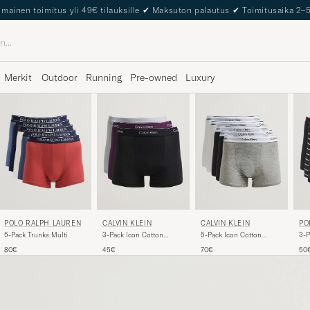
The Care of Carl Passport
Merkit
Outdoor
Running
Pre-owned
Luxury
PO
POLO RALPH LAUREN
CALVIN KLEIN
CALVIN KLEIN
3-P
5-Pack Trunks Multi
3-Pack Icon Cotton
5-Pack Icon Cotton
Bla
Stretch Relaxed Trunk
Stretch Relaxed Trunk
50
80€
45€
70€
Black/Grey/Purple
White/Black/Grey