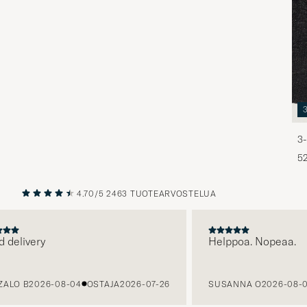
3-
5
4.70/5
2463 TUOTEARVOSTELUA
EDELLINEN
SEURAAV
livery
Helppoa. Nopeaa.
O B
2026-08-04
OSTAJA
2026-07-26
SUSANNA O
2026-08-03