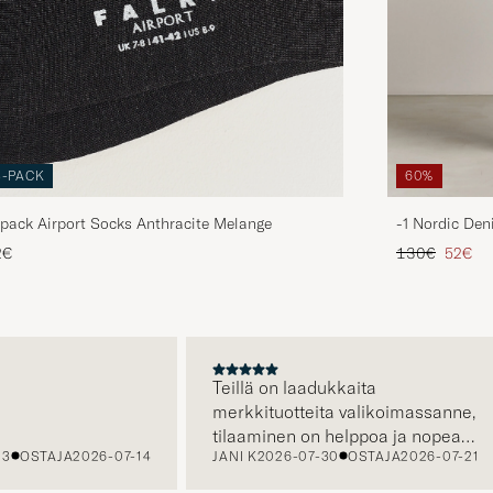
3-PACK
60%
pack Airport Socks Anthracite Melange
-1 Nordic Den
Tavallinen hin
Alenne
2€
130€
52€
A
Teillä on laadukkaita
merkkituotteita valikoimassanne,
tilaaminen on helppoa ja nopeaa,
OSTAJA
2026-07-14
JANI K
2026-07-30
OSTAJA
2026-07-21
sekä asiakaspalvelustanne saa
apua tarvittaessa.