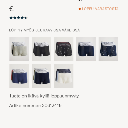
€
LOPPU VARASTOSTA
LÖYTYY MYÖS SEURAAVISSA VÄREISSÄ
Muita vaihtoehtoja?
SAMANKALTAISIA TUOTTEITA
Tuote on ikävä kyllä loppuunmyyty.
Artikelnummer: 30612411r