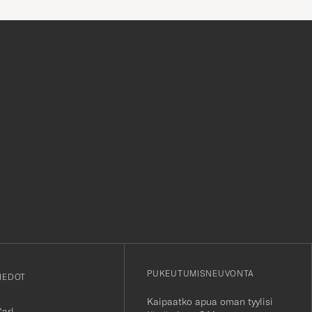
on hinta jonka maksat. Plussaa
myös huikeasta valikoimasta.
r
PUKEUTUMISNEUVONTA
IEDOT
Kaipaatko apua oman tyylisi
Carl