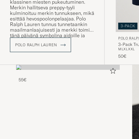
klassinen miesten pukeutuminen.
Merkin hallitseva preppy-tyyli
kulminoituu merkin tunnukseen, mikä
esittää hevospoolonpelaajaa. Polo
Ralph Lauren tunnus tunnetaankin
3-PACK
maailmanlaajuisesti ja merkki toimii
tänä päivänä symbolina aidoille ja
POLO RALP
perinteitä kunnioittaville vaatteille.
3-Pack Tr
POLO RALPH LAUREN
Mallistosta löytyy muun muassa
M
L
XL
XXL
klassisia poolopaitoja ja
50€
palmikkoneuleita rennolle, mutta
tyylikkäälle pukeutujalle.
55€