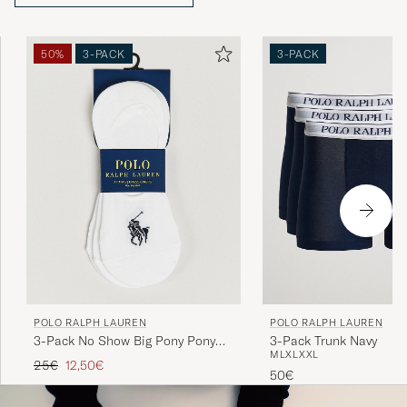
tyylikkäälle pukeutujalle.
50%
3-PACK
3-PACK
POLO RALPH LAUREN
POLO RALPH LAUREN
3-Pack No Show Big Pony Pony
3-Pack Trunk Navy
M
L
XL
XXL
Socks White
Tavallinen hinta
Alennettu hinta
25€
12,50€
50€