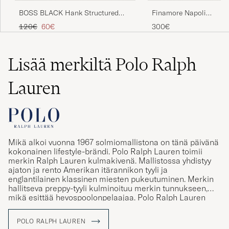
BOSS BLACK Hank Structured
Finamore Napoli
Jersey Shirt Dark Blue
Cotton/Cashmere Jersey
Tavallinen hinta
Alennettu hinta
120€
60€
300€
Navy
Lisää merkiltä Polo Ralph
Lauren
Mikä alkoi vuonna 1967 solmiomallistona on tänä päivänä
kokonainen lifestyle-brändi. Polo Ralph Lauren toimii
merkin Ralph Lauren kulmakivenä. Mallistossa yhdistyy
ajaton ja rento Amerikan itärannikon tyyli ja
englantilainen klassinen miesten pukeutuminen. Merkin
hallitseva preppy-tyyli kulminoituu merkin tunnukseen,
mikä esittää hevospoolonpelaajaa. Polo Ralph Lauren
tunnus tunnetaankin maailmanlaajuisesti ja merkki toimii
tänä päivänä symbolina aidoille ja perinteitä
POLO RALPH LAUREN
kunnioittaville vaatteille. Mallistosta löytyy muun muassa
klassisia poolopaitoja ja palmikkoneuleita rennolle, mutta