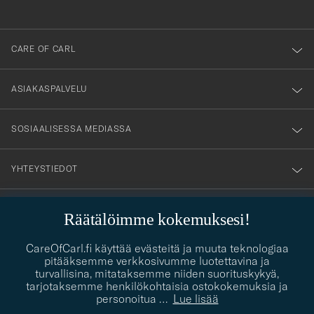
anmälde
dig
till
CARE OF CARL
vårt
nyhetsbrev!
ASIAKASPALVELU
SOSIAALISESSA MEDIASSA
YHTEYSTIEDOT
Räätälöimme kokemuksesi!
PUKEUTUMISNEUVONTA
Kaipaatko apua oman tyylisi löytämiseen? Me autamme sinua
CareOfCarl.fi käyttää evästeitä ja muuta teknologiaa
contact@careofcarl.com
mielellämme!
pitääksemme verkkosivumme luotettavina ja
turvallisina, mitataksemme niiden suorituskykyä,
PUKEUTUMISNEUVONTA
tarjotaksemme henkilökohtaisia ostokokemuksia ja
personoitua
…
Lue lisää