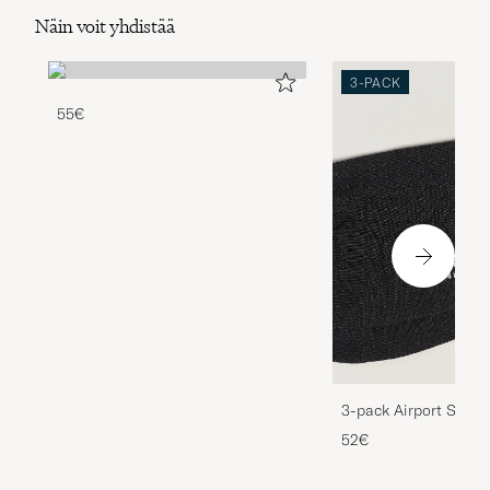
Näin voit yhdistää
3-PACK
55€
3-pack Airport Socks
Melange
52€
4.70/5
2463 TUOTEARVOSTELUA