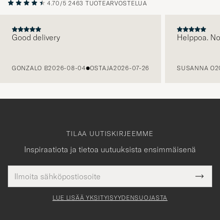
Good delivery
Helppoa. N
EDELLINEN
GONZALO B
2026-08-04
OSTAJA
2026-07-26
SUSANNA O
2
TILAA UUTISKIRJEEMME
Inspiraatiota ja tietoa uutuuksista ensimmäisenä
Sähköpostiosoite
Tack
kollinen
Submi
för
tieto
Newsl
Form
LUE LISÄÄ YKSITYISYYDENSUOJASTA
att
du