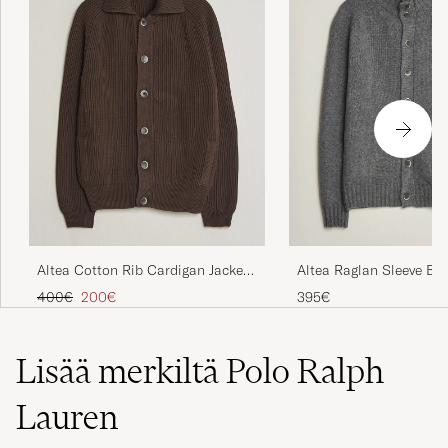
Altea Cotton Rib Cardigan Jacket
Altea Raglan Sleeve Bu
Dark Brown
Cardigan Grey Melange
Tavallinen hinta
Alennettu hinta
400€
200€
395€
Lisää merkiltä Polo Ralph
Lauren