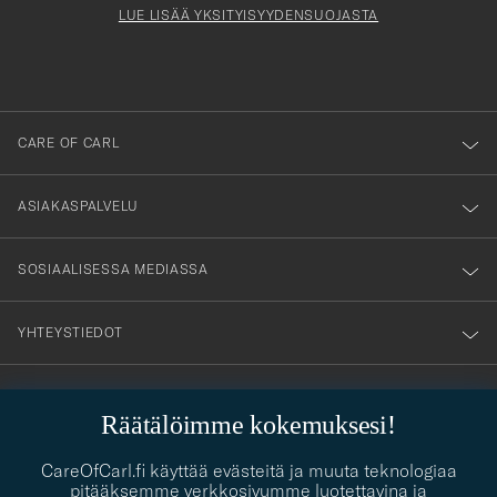
Form
LUE LISÄÄ YKSITYISYYDENSUOJASTA
att
du
anmälde
dig
till
CARE OF CARL
vårt
nyhetsbrev!
ASIAKASPALVELU
SOSIAALISESSA MEDIASSA
YHTEYSTIEDOT
Räätälöimme kokemuksesi!
PUKEUTUMISNEUVONTA
Kaipaatko apua oman tyylisi löytämiseen? Me autamme sinua
CareOfCarl.fi käyttää evästeitä ja muuta teknologiaa
contact@careofcarl.com
mielellämme!
pitääksemme verkkosivumme luotettavina ja