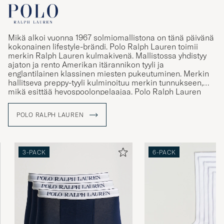
Mikä alkoi vuonna 1967 solmiomallistona on tänä päivänä
kokonainen lifestyle-brändi. Polo Ralph Lauren toimii
merkin Ralph Lauren kulmakivenä. Mallistossa yhdistyy
ajaton ja rento Amerikan itärannikon tyyli ja
englantilainen klassinen miesten pukeutuminen. Merkin
hallitseva preppy-tyyli kulminoituu merkin tunnukseen,
mikä esittää hevospoolonpelaajaa. Polo Ralph Lauren
tunnus tunnetaankin maailmanlaajuisesti ja merkki toimii
tänä päivänä symbolina aidoille ja perinteitä
POLO RALPH LAUREN
kunnioittaville vaatteille. Mallistosta löytyy muun muassa
klassisia poolopaitoja ja palmikkoneuleita rennolle, mutta
tyylikkäälle pukeutujalle.
3-PACK
6-PACK