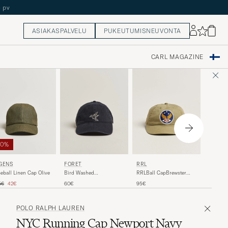
5 pv
ASIAKASPALVELU
PUKEUTUMISNEUVONTA
CARL MAGAZINE
60%
RRL
GÉNS
FORÉT
RRL
RRLSpor
eball Linen Cap Olive
Bird Washed
RRLBall CapBrewster
Herringbone Cap Navy
Green
allinen hinta
Alennettu hinta
130€
5€
42€
60€
95€
POLO RALPH LAUREN
NYC Running Cap Newport Navy