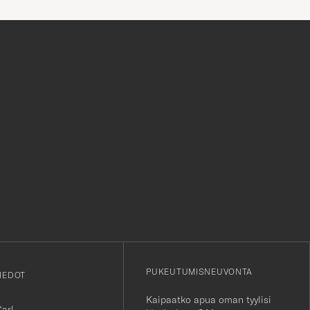
on hinta jonka maksat. Plussaa
myös huikeasta valikoimasta.
r
PUKEUTUMISNEUVONTA
IEDOT
Kaipaatko apua oman tyylisi
Carl