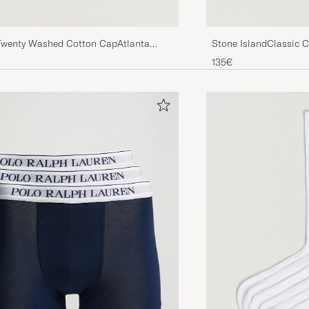
wenty Washed Cotton CapAtlanta
Stone IslandClassic 
135€