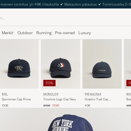
lmainen toimitus yli 49€ tilauksille
✔
Maksuton palautus
✔
Toimitusaika 2–
Merkit
Outdoor
Running
Pre-owned
Luxury
30%
RRL
MONCLER
PATAGONIA
WI
Sportsman Cap Rinse
Tricolore Logo Cap Navy
Graphic Trad Cap
Bas
Smolder Blue
Tavallinen hinta
Alennettu hinta
Tav
130€
370€
259€
40€
10