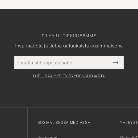
TILAA UUTISKIRJEEMME
Inspiraatiota ja tietoa uutuuksista ensimmäisenä
Sähköpostiosoite
Pakollinen
Submit
tieto
Newslette
Form
LUE LISÄÄ YKSITYISYYDENSUOJASTA
SOSIAALISESSA MEDIASSA
YHTEYST
Instagram
Care of 