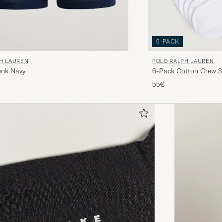
6-PACK
H LAUREN
POLO RALPH LAUREN
unk Navy
6-Pack Cotton Crew 
55€