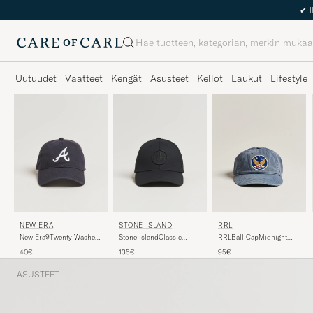
✔
I
Haku
Uutuudet
Vaatteet
Kengät
Asusteet
Kellot
Laukut
Lifestyle
RRL
NEW ERA
STONE ISLAND
RRLBall CapMidnight
New Era9Twenty Washed
Stone IslandClassic
Blue
Cotton CapAtlanta Braves
Cotton CapBlack
95€
40€
135€
ASUSTEET