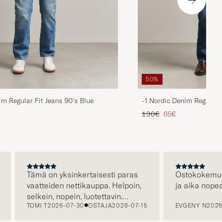
50%
im Regular Fit Jeans 90's Blue
-1 Nordic Denim Regular 
ta
ttu hinta
Tavallinen hinta
Alennettu hinta
130€
65€
Tämä on yksinkertaisesti paras
Ostokokemus oli 
vaatteiden nettikauppa. Helpoin,
ja aika nopea to
selkein, nopein, luotettavin.
TOMI T
2026-07-30
OSTAJA
2026-07-15
EVGENY N
2026-07
Erityisen hienoa että kuljetus on
jo hinnassa, eli hinta jonka näet