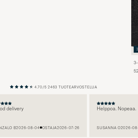
3-
5
4.70/5
2463 TUOTEARVOSTELUA
EDELLINEN
SEURAAV
delivery
Helppoa. Nopeaa.
LO B
2026-08-04
OSTAJA
2026-07-26
SUSANNA O
2026-08-03