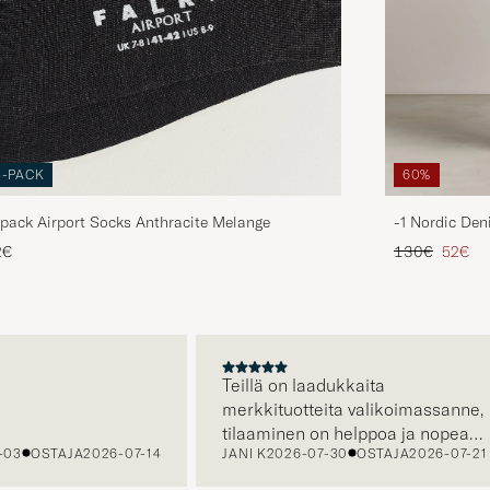
3-PACK
60%
pack Airport Socks Anthracite Melange
-1 Nordic Den
Tavallinen hin
Alenne
2€
130€
52€
A
Teillä on laadukkaita
merkkituotteita valikoimassanne,
tilaaminen on helppoa ja nopeaa,
OSTAJA
2026-07-14
JANI K
2026-07-30
OSTAJA
2026-07-21
sekä asiakaspalvelustanne saa
apua tarvittaessa.