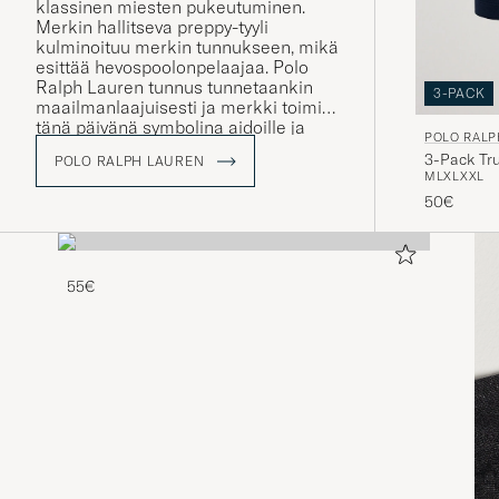
klassinen miesten pukeutuminen.
Merkin hallitseva preppy-tyyli
kulminoituu merkin tunnukseen, mikä
esittää hevospoolonpelaajaa. Polo
Ralph Lauren tunnus tunnetaankin
3-PACK
maailmanlaajuisesti ja merkki toimii
tänä päivänä symbolina aidoille ja
POLO RALP
perinteitä kunnioittaville vaatteille.
3-Pack Tr
POLO RALPH LAUREN
Mallistosta löytyy muun muassa
M
L
XL
XXL
klassisia poolopaitoja ja
50€
palmikkoneuleita rennolle, mutta
tyylikkäälle pukeutujalle.
55€