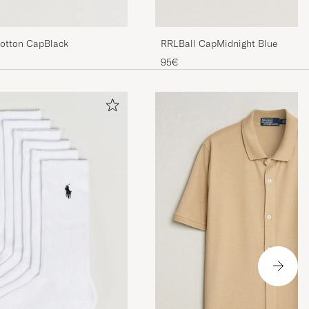
RRLBall CapMidnight Blue
Cotton CapBlack
95€