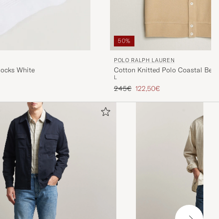
50%
POLO RALPH LAUREN
Cotton Knitted Polo Coastal Beig
Socks White
L
Tavallinen hinta
Alennettu hinta
245€
122,50€