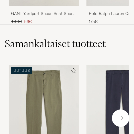
GANT Yardport Suede Boat Shoe
Polo Ralph Lauren Cus
Warm Sand
Seersucker/Oxford Strip
Tavallinen hinta
Alennettu hinta
140€
56€
175€
New Rose
Samankaltaiset
tuotteet
UUTUUS