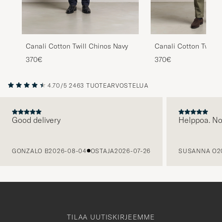
Canali Cotton Twill Chinos Navy
Canali Cotton Twill C
370€
370€
4.70/5
2463 TUOTEARVOSTELUA
Good delivery
Helppoa. N
EDELLINEN
GONZALO B
2026-08-04
OSTAJA
2026-07-26
SUSANNA O
2
TILAA UUTISKIRJEEMME