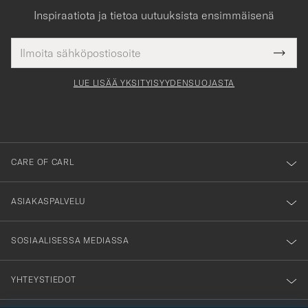
Inspiraatiota ja tietoa uutuuksista ensimmäisenä
Sähköpostiosoite
Tack
kollinen
Submi
för
tieto
Newsl
Form
LUE LISÄÄ YKSITYISYYDENSUOJASTA
att
du
anmälde
dig
till
CARE OF CARL
vårt
nyhetsbrev!
ASIAKASPALVELU
SOSIAALISESSA MEDIASSA
YHTEYSTIEDOT