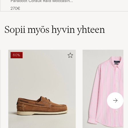
America
270€
Sopii myös hyvin yhteen
60%