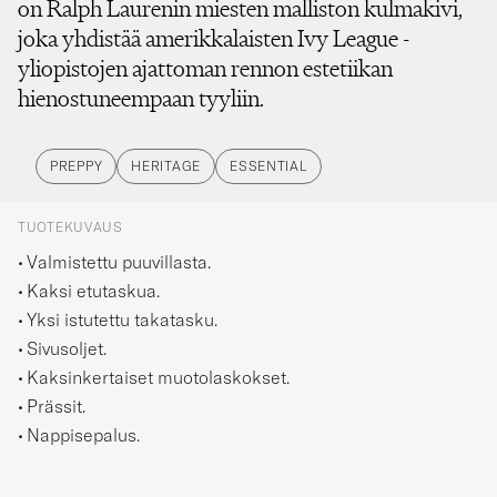
joka yhdistää amerikkalaisten Ivy League -
yliopistojen ajattoman rennon estetiikan
hienostuneempaan tyyliin.
PREPPY
HERITAGE
ESSENTIAL
TUOTEKUVAUS
Valmistettu puuvillasta.
Kaksi etutaskua.
Yksi istutettu takatasku.
Sivusoljet.
Kaksinkertaiset muotolaskokset.
Prässit.
Nappisepalus.