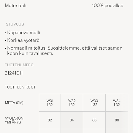
Materiaali:
100% puuvillaa
ISTUVUUS
Kapeneva malli
Korkea vyötärö
Normaali mitoitus. Suosittelemme, että valitset saman
koon kuin tavallisesti.
TUOTENUMERO
31241011
TUOTTEEN KOOT
W31
W32
W33
W34
MITTA (CM)
L32
L32
L32
L32
VYÖTÄRÖN
82
84
86
88
YMPÄRYS
SISÄLAHJE
72
72
72
72