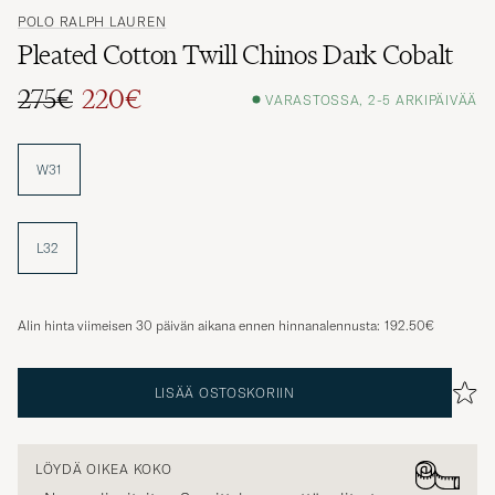
POLO RALPH LAUREN
Pleated Cotton Twill Chinos Dark Cobalt
275€
220€
VARASTOSSA, 2-5 ARKIPÄIVÄÄ
Tavallinen hinta
Alennettu hinta
W31
L32
Alin hinta viimeisen 30 päivän aikana ennen hinnanalennusta:
192.50€
LISÄÄ OSTOSKORIIN
LÖYDÄ OIKEA KOKO
Normaali mitoitus. Suosittelemme, että valitset saman