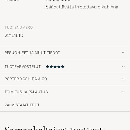
Säädettävä ja irrotettava olkahihna
TUOTENUMERO
22161510
PESUOHJEET JA MUUT TIEDOT
TUOTEARVOSTELUT
PORTER-YOSHIDA & CO.
Flott bag i god kvalitet
TOIMITUS JA PALAUTUS
NIKOLAI S
OSTETTU OSOITTEESSA CAREOFCARL.NO
VALMISTAJATIEDOT
Funkar till jobbet som till weekend. 10/10