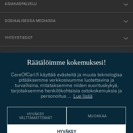
nyhetsbrev!
ASIAKASPALVELU
SOSIAALISESSA MEDIASSA
YHTEYSTIEDOT
Räätälöimme kokemuksesi!
PUKEUTUMISNEUVONTA
Kaipaatko apua oman tyylisi löytämiseen? Me autamme sinua
CareOfCarl.fi käyttää evästeitä ja muuta teknologiaa
contact@careofcarl.com
mielellämme!
pitääksemme verkkosivumme luotettavina ja
turvallisina, mitataksemme niiden suorituskykyä,
PUKEUTUMISNEUVONTA
tarjotaksemme henkilökohtaisia ostokokemuksia ja
personoitua
…
Lue lisää
HYVÄKSY
© Care of Carl 2026
MUOKKAA
VÄLTTÄMÄTTÖMÄT
HYVÄKSY