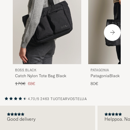
BOSS BLACK
PATAGONIA
Catch Nylon Tote Bag Black
PatagoniaBlack Hole
25LBlack
Tavallinen hinta
Alennettu hinta
170€
68€
80€
4.70/5
2463 TUOTEARVOSTELUA
Good delivery
Helppoa. N