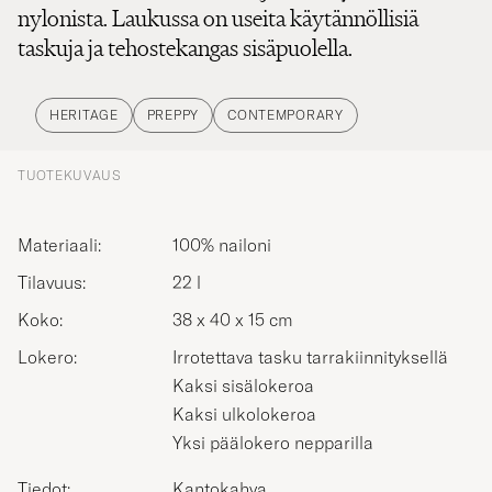
nylonista. Laukussa on useita käytännöllisiä
taskuja ja tehostekangas sisäpuolella.
HERITAGE
PREPPY
CONTEMPORARY
TUOTEKUVAUS
Materiaali:
100% nailoni
Tilavuus:
22 l
Koko:
38 x 40 x 15 cm
Lokero:
Irrotettava tasku tarrakiinnityksellä
Kaksi sisälokeroa
Kaksi ulkolokeroa
Yksi päälokero nepparilla
Tiedot:
Kantokahva