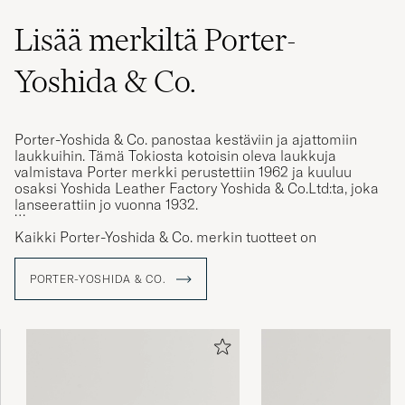
Lisää merkiltä Porter-
Yoshida & Co.
Porter-Yoshida & Co. panostaa kestäviin ja ajattomiin
laukkuihin. Tämä Tokiosta kotoisin oleva laukkuja
valmistava Porter merkki perustettiin 1962 ja kuuluu
osaksi Yoshida Leather Factory Yoshida & Co.Ltd:ta, joka
lanseerattiin jo vuonna 1932.
Kaikki Porter-Yoshida & Co. merkin tuotteet on
valmistettu Japanissa teknisistä materiaaleista, pääosin
nylonista. Laukkujen materiaali estää lian ja kosteuden
PORTER-YOSHIDA & CO.
imeytymisen ja on mukana nopeasti muuttuvissa
trendeissä. Laukut valmistetaan jatkuvasti harkittujen
yksityiskohtien ja älykkäiden ratkaisuiden avulla.