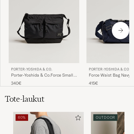
PORTER-YOSHIDA & CO.
PORTER-YOSHIDA & CO.
Porter-Yoshida & Co.Force Small
Force Waist Bag Navy B
Shoulder BagBlack
340€
415€
Tote-laukut
60%
OUTDOOR