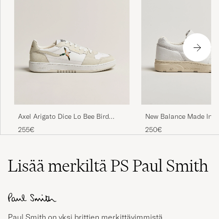
Axel Arigato Dice Lo Bee Bird
New Balance Made In U
Sneaker White/Off White
Sneakers White Grain
255€
250€
Lisää merkiltä PS Paul Smith
Paul Smith on yksi brittien merkittävimmistä