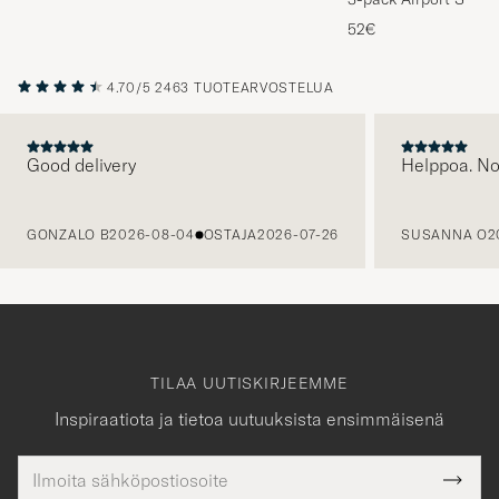
Melange
52€
4.70/5
2463 TUOTEARVOSTELUA
Good delivery
Helppoa. N
EDELLINEN
GONZALO B
2026-08-04
OSTAJA
2026-07-26
SUSANNA O
2
TILAA UUTISKIRJEEMME
Inspiraatiota ja tietoa uutuuksista ensimmäisenä
Sähköpostiosoite
Tack
kollinen
Submi