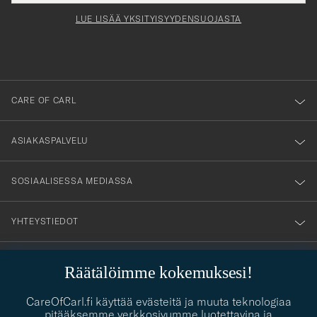
för
tieto
Newsl
Form
LUE LISÄÄ YKSITYISYYDENSUOJASTA
att
du
anmälde
dig
till
CARE OF CARL
vårt
nyhetsbrev!
ASIAKASPALVELU
SOSIAALISESSA MEDIASSA
YHTEYSTIEDOT
Räätälöimme kokemuksesi!
PUKEUTUMISNEUVONTA
CareOfCarl.fi käyttää evästeitä ja muuta teknologiaa
Kaipaatko apua oman tyylisi löytämiseen? Me autamme sinua
pitääksemme verkkosivumme luotettavina ja
contact@careofcarl.com