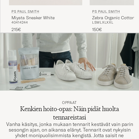
PS PAUL SMITH
PS PAUL SMITH
Miyata Sneaker White
Zebra Organic Cotton S
40
41
42
44
L
S
M
L
XL
XXL
Navy
215€
150€
OPPAAT
Kenkien hoito-opas: Näin pidät huolta
tennareistasi
Vanha käsitys, jonka mukaan tennarit kestävät vain parin
sesongin ajan, on aikansa elänyt. Tennarit ovat nykyisin
yhdet monipuolisimmista kengistä. Jotta saisit ne