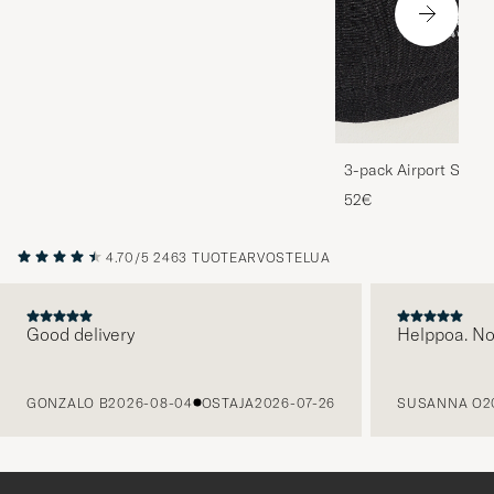
3-pack Airport Socks
Melange
52€
4.70/5
2463 TUOTEARVOSTELUA
Good delivery
Helppoa. N
EDELLINEN
GONZALO B
2026-08-04
OSTAJA
2026-07-26
SUSANNA O
2