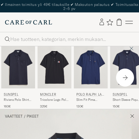
The Care of Carl Passport
Haku
SUNSPEL
POLO RALPH LAU
SUNSPEL
MONCLER
REN
Riviera Polo Shirt
Slim Fit Pima
Short Sleeve Piqu
Tricolore Logo Polo
Navy
Cotton Polo Refined
Polo Navy
Navy
160€
130€
150€
325€
Navy
VAATTEET
/
PIKEET