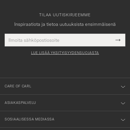
TILAA UUTISKIRJEEMME
Inspiraatiota ja tietoa uutuuksista ensimmäisenä
Sähköpostiosoite
Tack
kollinen
Submi
för
tieto
Newsl
Form
LUE LISÄÄ YKSITYISYYDENSUOJASTA
att
du
anmälde
dig
till
CARE OF CARL
vårt
nyhetsbrev!
ASIAKASPALVELU
SOSIAALISESSA MEDIASSA