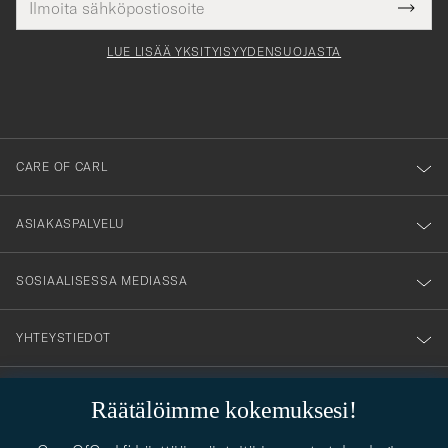
Tack
kollinen
Submi
för
tieto
Newsl
Form
LUE LISÄÄ YKSITYISYYDENSUOJASTA
att
du
anmälde
dig
till
CARE OF CARL
vårt
nyhetsbrev!
ASIAKASPALVELU
SOSIAALISESSA MEDIASSA
YHTEYSTIEDOT
Räätälöimme kokemuksesi!
PUKEUTUMISNEUVONTA