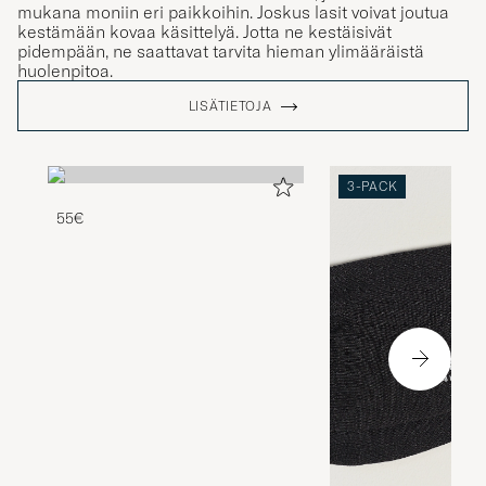
mukana moniin eri paikkoihin. Joskus lasit voivat joutua
kestämään kovaa käsittelyä. Jotta ne kestäisivät
pidempään, ne saattavat tarvita hieman ylimääräistä
huolenpitoa.
LISÄTIETOJA
3-PACK
55€