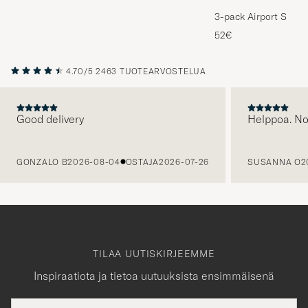
3-pack Airport Socks
Melange
52€
4.70/5
2463 TUOTEARVOSTELUA
Good delivery
Helppoa. N
EDELLINEN
GONZALO B
2026-08-04
OSTAJA
2026-07-26
SUSANNA O
2
TILAA UUTISKIRJEEMME
Inspiraatiota ja tietoa uutuuksista ensimmäisenä
Sähköpostiosoite