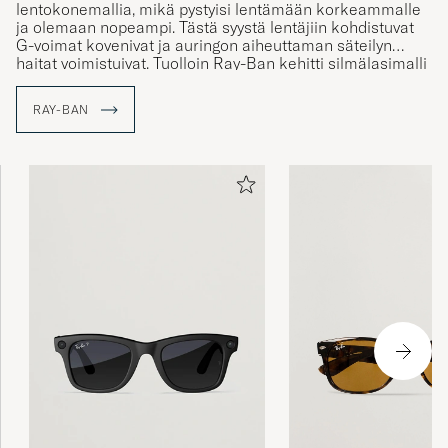
lentokonemallia, mikä pystyisi lentämään korkeammalle
ja olemaan nopeampi. Tästä syystä lentäjiin kohdistuvat
G-voimat kovenivat ja auringon aiheuttaman säteilyn
haitat voimistuivat. Tuolloin Ray-Ban kehitti silmälasimalli
Aviatorin suojelemaan ilmavoimien lentäjien silmiä, mutta
mallista muodostui pian suosittu myös lentokoneiden
RAY-BAN
ulkopuolella. Näin sai alkunsa legendaarinen
aurinkolasimerkki Ray-Ban.