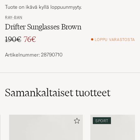
Tuote on ikävä kyllä loppuunmyyty.
RAY-BAN
Drifter Sunglasses Brown
190€
76€
LOPPU VARASTOSTA
Tavallinen hinta
Alennettu hinta
Artikelnummer: 28790710
Samankaltaiset
tuotteet
SPORT