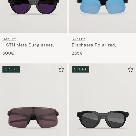
OAKLEY
OAKLEY
Bisphaera Polarized
HSTN Meta Sunglasses
Sunglasses Matte Black
Black
265€
600€
SPORT
SPORT