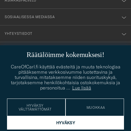
ASIAKASPALVELU
SOSIAALISESSA MEDIASSA
YHTEYSTIEDOT
Räätälöimme kokemuksesi!
PUKEUTUMISNEUVONTA
CareOfCarl.fi käyttää evästeitä ja muuta teknologiaa
Kaipaatko apua oman tyylisi löytämiseen? Me autamme sinua
pitääksemme verkkosivumme luotettavina ja
contact@careofcarl.com
mielellämme!
turvallisina, mitataksemme niiden suorituskykyä,
tarjotaksemme henkilökohtaisia ostokokemuksia ja
PUKEUTUMISNEUVONTA
personoitua
…
Lue lisää
HYVÄKSY
MUOKKAA
VÄLTTÄMÄTTÖMÄT
© Care of Carl 2026
HYVÄKSY