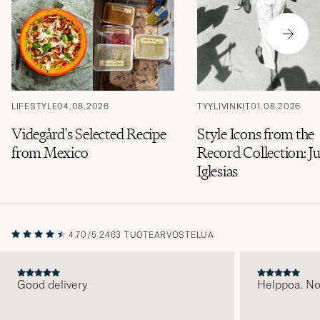
LIFESTYLE
04.08.2026
TYYLIVINKIT
01.08.2026
Videgård's Selected Recipe
Style Icons from the
from Mexico
Record Collection: Ju
Iglesias
4.70/5
2463 TUOTEARVOSTELUA
Good delivery
Helppoa. N
EDELLINEN