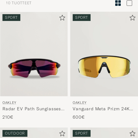
10
TUOTTEET
Tyylineuv
avulla
SPORT
SPORT
ja
saat
omaan
tyyliisi
sopivan
lajittelun
tuotteille
OAKLEY
OAKLEY
Radar EV Path Sunglasses
Vanguard Meta Prizm 24K
Matte Black
Sunglasses Gold
210€
600€
OUTDOOR
SPORT