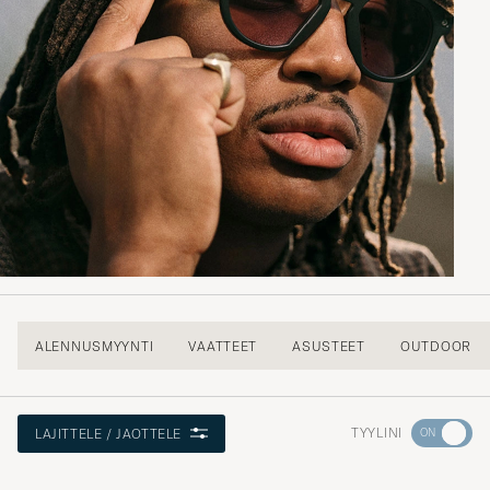
ALENNUSMYYNTI
VAATTEET
ASUSTEET
OUTDOOR
Aktivoi
TYYLINI
LAJITTELE / JAOTTELE
Minun
tyylini