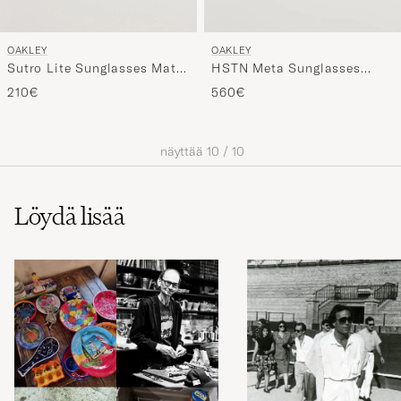
OAKLEY
OAKLEY
Sutro Lite Sunglasses Matte
HSTN Meta Sunglasses
Grey
Black
210€
560€
näyttää
10
/
10
Löydä lisää