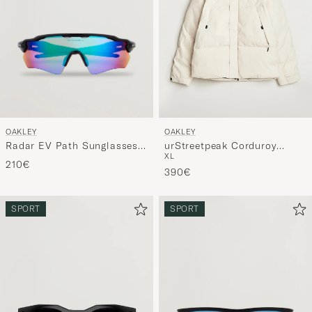
OAKLEY
OAKLEY
Radar EV Path Sunglasses
urStreetpeak Corduroy
XL
Polished Black/Blue
Puffer Jacket Mist
210€
390€
SPORT
SPORT