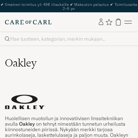
✔
Ilmainen toimitus yli 49€ tilauksille
✔
Maksuton palautus
✔
Toimitusaika
2–5 pv
Haku
Oakley
Huolellisen muotoilun ja innovatiivisen linssitekniikan
avulla
Oakley
on tehnyt nimestään tunnetun urheilusta
kiinnostuneiden piirissä. Nykyään merkki tarjoaa
aurinkolaseja, laskettelulaseja ja paljon muuta. Oakleyn