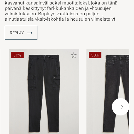
kasvanut kansainväliseksi muotitaloksi, joka on tänä
päivänä keskittynyt farkkukankaiden ja -housujen
valmistukseen. Replayn vaatteissa on paljon
ainutlaatuisia yksityiskohtia ja housujen viimeistelyt
tehdään käsityönä, mikä antaa jokaiselle housulle
yksilöllisen ulkoasun.
REPLAY
50%
50%