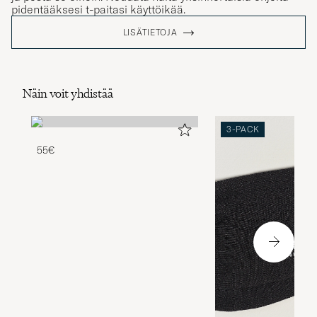
pidentääksesi t-paitasi käyttöikää.
LISÄTIETOJA
Näin voit yhdistää
3-PACK
55€