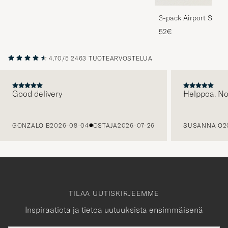
3-pack Airport Socks
Melange
52€
4.70/5
2463 TUOTEARVOSTELUA
Good delivery
Helppoa. N
EDELLINEN
GONZALO B
2026-08-04
OSTAJA
2026-07-26
SUSANNA O
2
TILAA UUTISKIRJEEMME
Inspiraatiota ja tietoa uutuuksista ensimmäisenä