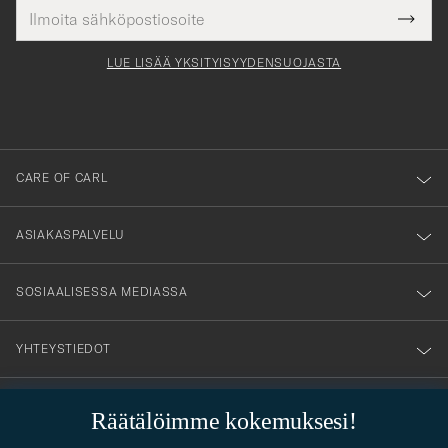
Sähköpostiosoite
Tack
kollinen
Submi
för
tieto
Newsl
Form
LUE LISÄÄ YKSITYISYYDENSUOJASTA
att
du
anmälde
dig
till
CARE OF CARL
vårt
nyhetsbrev!
ASIAKASPALVELU
SOSIAALISESSA MEDIASSA
YHTEYSTIEDOT
Räätälöimme kokemuksesi!
PUKEUTUMISNEUVONTA