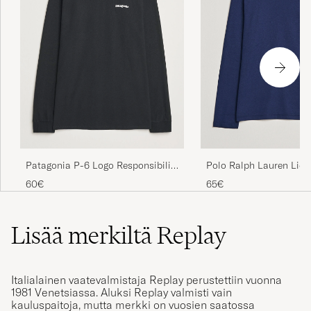
Patagonia P-6 Logo Responsibili
Polo Ralph Lauren Liqu
LS T-Shirt Black
Long Sleeve Crew Neck 
60€
65€
Cruise Navy
Lisää merkiltä Replay
Italialainen vaatevalmistaja Replay perustettiin vuonna
1981 Venetsiassa. Aluksi Replay valmisti vain
kauluspaitoja, mutta merkki on vuosien saatossa