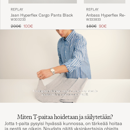
REPLAY
REPLAY
Jaan Hyperflex Cargo Pants Black
Anbass Hyperflex Re-U
W30
32
33
W33
38
33
Washed Black
Tavallinen hinta
Alennettu hinta
Tavallinen hinta
Alennettu hinta
200€
100€
180€
90€
Miten T-paitaa hoidetaan ja säilytetään?
Jotta t-paita pysyisi hyvässä kunnossa, on tärkeää hoitaa
ja pestä se oikein. Noudata näitä yksinkertaisia ohjeita