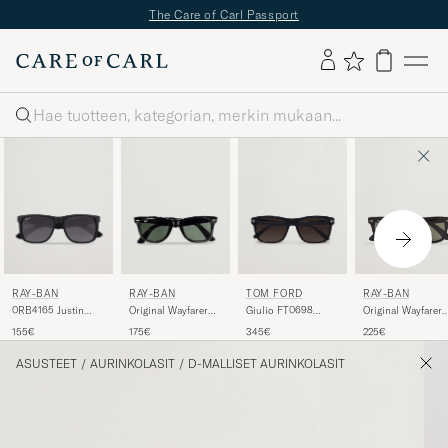
The Care of Carl Passport
Haku
RAY-BAN
RAY-BAN
TOM FORD
RAY-BAN
0RB4165 Justin
Original Wayfarer
Giulio FT0698
Original Wayfarer
Sunglasses Matte
Sunglasses
Sunglasses Black
Polarized
155€
175€
345€
225€
Black
Black/Crystal Green
Sunglasses
Black/Green
ASUSTEET
/
AURINKOLASIT
/
D-MALLISET AURINKOLASIT