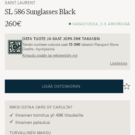
SAINT LAURENT
SL 586 Sunglasses Black
260€
VARASTOSSA, 2-5 ARKIPÄIVÄÄ
OSTA TUOTE JA SAAT JOPA
39€
TAKAISIN
Tämän tuotteen ostosta saat
13-39€
takaisin Passport Store
Credits -hyvityksinä.
Kirjaudu sisään tai rekisteröidy nyt
Lisätietoja
LISÄÄ OSTOSKORIIN
MIKSI OSTAA CARE OF CARLILTA?
Ilmainen toimitus yli 49€ tilauksille
Ilmainen palautus
TURVALLINEN MAKSU