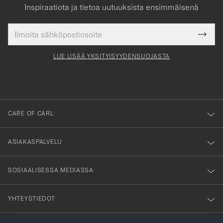
Inspiraatiota ja tietoa uutuuksista ensimmäisenä
Sähköpostiosoite
Tack
kollinen
Submi
för
tieto
Newsl
Form
LUE LISÄÄ YKSITYISYYDENSUOJASTA
att
du
anmälde
dig
till
CARE OF CARL
vårt
nyhetsbrev!
ASIAKASPALVELU
SOSIAALISESSA MEDIASSA
YHTEYSTIEDOT