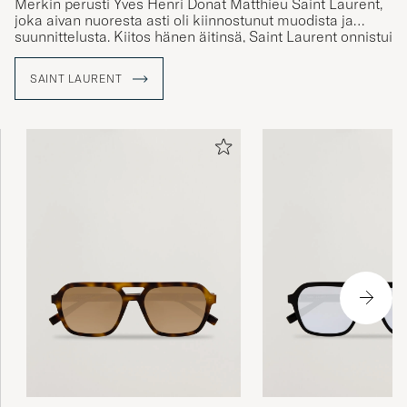
Merkin perusti Yves Henri Donat Matthieu Saint Laurent,
joka aivan nuoresta asti oli kiinnostunut muodista ja
suunnittelusta. Kiitos hänen äitinsä, Saint Laurent onnistui
luomaan suhteet Pariisin muotimaailmaan hyvin
varhaisessa vaiheessa ja hänestä tulikin Diorin
SAINT LAURENT
pääsuunnittelija jo 21-vuotiaana. Kuitenkin, Diorin
äkillisesti päättyneen työsuhteen jälkeen, päätti Saint
Laurent vuonna 1961 perustaa oman vaatemerkin, mikä
tulisi kantamaan hänen nimeään Yves Saint Laurent YSL.