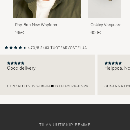
Ray-Ban New Wayfarer
Oakley Vanguard Met
Sunglasses Light Havana/Crystal
Sunglasses Gold
165€
600€
Brown
4.70/5
2463 TUOTEARVOSTELUA
Good delivery
Helppoa. N
EDELLINEN
GONZALO B
2026-08-04
OSTAJA
2026-07-26
SUSANNA O
2
TILAA UUTISKIRJEEMME