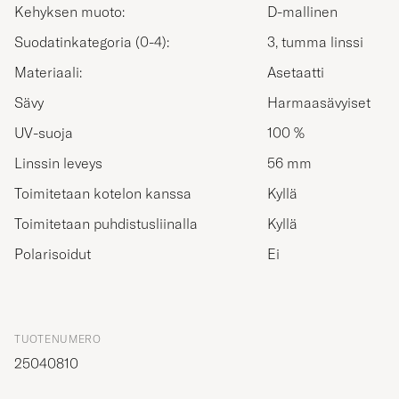
Kehyksen muoto:
D-mallinen
Suodatinkategoria (0-4):
3, tumma linssi
Materiaali:
Asetaatti
Sävy
Harmaasävyiset
UV-suoja
100 %
Linssin leveys
56 mm
Toimitetaan kotelon kanssa
Kyllä
Toimitetaan puhdistusliinalla
Kyllä
Polarisoidut
Ei
TUOTENUMERO
25040810