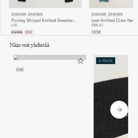
SAMSØE SAMSØE
SAMSØE SAMSØE
Finnley Striped Knitted Sweater
Isak Knitted Crew Neck
L
XL
S
M
L
XL
Black Multi
Sea
Tavallinen hinta
Alennettu hinta
220€
66€
130€
Näin voit yhdistää
3-PACK
55€