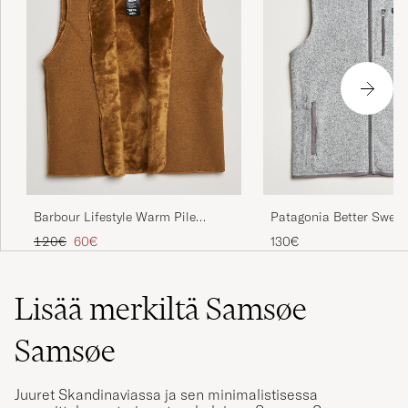
Barbour Lifestyle Warm Pile
Patagonia Better Sweat
Lining Brown
Stonewash
Tavallinen hinta
Alennettu hinta
120€
60€
130€
Lisää merkiltä Samsøe
Samsøe
Juuret Skandinaviassa ja sen minimalistisessa