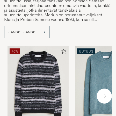
suunnittelussa, tarjoaa tanskalainen Samsøe Samsøe
erinomaisen hintalaatusuhteen omaavia vaatteita, kenkiä
ja asusteita, jotka ilmentävät tanskalaisia
suunnitteluperinteitä. Merkin on perustanut veljekset
Klaus ja Preben Samsøe vuonna 1993, kun se oli
ainoastaan pieni koruliike Kööpenhaminan latinalaisessa
korttelissa. Vuonna 2000 ottivat Peter Sextus ja Per-Ulrik
SAMSØE SAMSØE
Andersen merkin vastuulleen ja loivat siitä kansainvälisen
muotitalon. Samsøe Samsøe ammentaa inspiraationsa
arkielämästä ja sen vaatteet ovat tyylikäs valinta
arkipukeutumiseen.
70%
UUTUUS