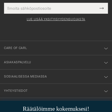
Sähköpostiosoite
Tack
kollinen
Submi
för
tieto
Newsl
Form
LUE LISÄÄ YKSITYISYYDENSUOJASTA
att
du
anmälde
dig
till
CARE OF CARL
vårt
nyhetsbrev!
ASIAKASPALVELU
SOSIAALISESSA MEDIASSA
YHTEYSTIEDOT
Räätälöimme kokemuksesi!
PUKEUTUMISNEUVONTA