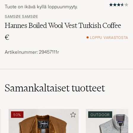
Tuote on ikävä kyllä loppuunmyyty.
SAMSØE SAMSØE
Hannes Boiled Wool Vest Turkish Coffee
€
LOPPU VARASTOSTA
Artikelnummer: 29457111r
Samankaltaiset
tuotteet
50%
OUTDOOR