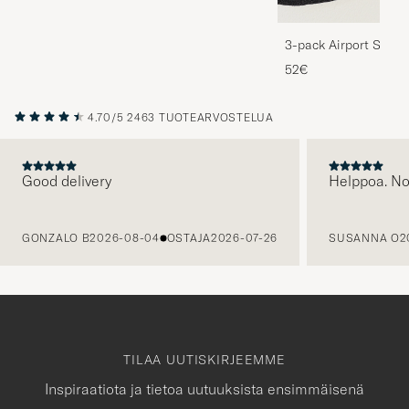
3-pack Airport Socks
Melange
52€
4.70/5
2463 TUOTEARVOSTELUA
Good delivery
Helppoa. N
EDELLINEN
GONZALO B
2026-08-04
OSTAJA
2026-07-26
SUSANNA O
2
TILAA UUTISKIRJEEMME
Inspiraatiota ja tietoa uutuuksista ensimmäisenä