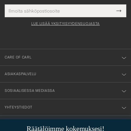
Sähköpostiosoite
Tack
kollinen
Submi
för
tieto
Newsl
Form
LUE LISÄÄ YKSITYISYYDENSUOJASTA
att
du
anmälde
dig
till
CARE OF CARL
vårt
nyhetsbrev!
ASIAKASPALVELU
SOSIAALISESSA MEDIASSA
YHTEYSTIEDOT
Räätälöimme kokemuksesi!
PUKEUTUMISNEUVONTA