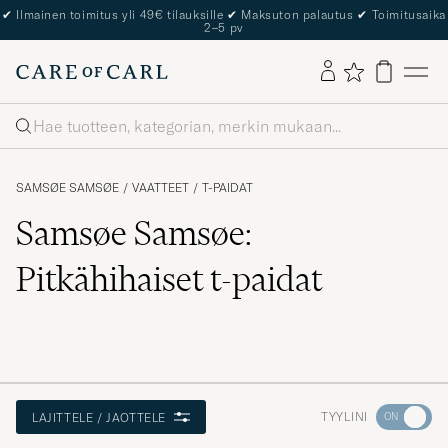
✔
Ilmainen toimitus yli 49€ tilauksille
✔
Maksuton palautus
✔
Toimitusaika
2–5 pv
Haku
SAMSØE SAMSØE
/
VAATTEET
/
T-PAIDAT
Samsøe Samsøe:
Pitkähihaiset t-paidat
Aktivoi
TYYLINI
LAJITTELE / JAOTTELE
Minun