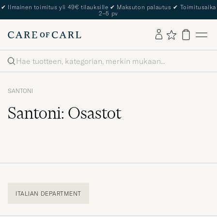
✔
Ilmainen toimitus yli 49€ tilauksille
✔
Maksuton palautus
✔
Toimitusaika
2–5 pv
Haku
SANTONI
Santoni: Osastot
ITALIAN DEPARTMENT