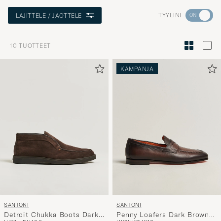
Aktivoi
TYYLINI
LAJITTELE / JAOTTELE
Minun
tyylini
10
TUOTTEET
Tyylineuv
avulla
KAMPANJA
ja
saat
omaan
tyyliisi
sopivan
lajittelun
tuotteille
SANTONI
SANTONI
Detroit Chukka Boots Dark
Penny Loafers Dark Brown