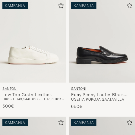
KAMPANJA
KAMPANJA
SANTONI
SANTONI
Low Top Grain Leather
Easy Penny Loafer Black
UK6 - EU40,5
44
UK10 - EU45,5
UK11 - EU46,5
USEITA KOKOJA SAATAVILLA
Sneaker White Calf
Calf
500€
650€
KAMPANJA
KAMPANJA