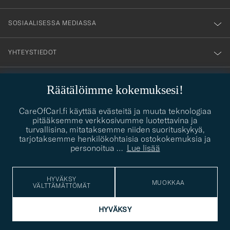
SOSIAALISESSA MEDIASSA
YHTEYSTIEDOT
Räätälöimme kokemuksesi!
PUKEUTUMISNEUVONTA
CareOfCarl.fi käyttää evästeitä ja muuta teknologiaa
Kaipaatko apua oman tyylisi löytämiseen? Me autamme sinua
pitääksemme verkkosivumme luotettavina ja
contact@careofcarl.com
mielellämme!
turvallisina, mitataksemme niiden suorituskykyä,
tarjotaksemme henkilökohtaisia ostokokemuksia ja
PUKEUTUMISNEUVONTA
personoitua
…
Lue lisää
HYVÄKSY
MUOKKAA
VÄLTTÄMÄTTÖMÄT
© Care of Carl 2026
HYVÄKSY