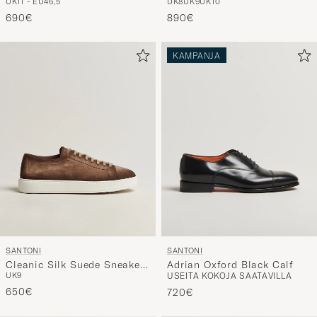
UK11 - EU46,5
UK8
UK9
UK10
Brown Suede
Calf
690€
890€
KAMPANJA
SANTONI
SANTONI
Cleanic Silk Suede Sneakers
Adrian Oxford Black Calf
UK9
USEITA KOKOJA SAATAVILLA
Dark Brown
650€
720€