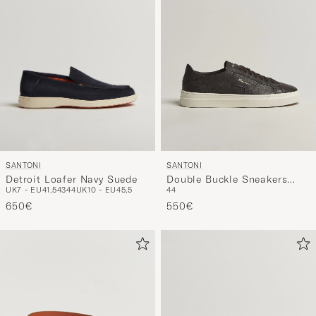
SANTONI
SANTONI
Detroit Loafer Navy Suede
Double Buckle Sneakers
UK7 - EU41,5
43
44
UK10 - EU45,5
44
Dark Brown Calf
650€
550€