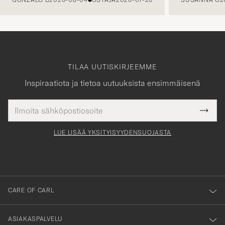
TILAA UUTISKIRJEEMME
Inspiraatiota ja tietoa uutuuksista ensimmäisenä
Sähköpostiosoite
Tack
kollinen
Submi
för
tieto
Newsl
Form
LUE LISÄÄ YKSITYISYYDENSUOJASTA
att
du
anmälde
dig
till
CARE OF CARL
vårt
nyhetsbrev!
ASIAKASPALVELU