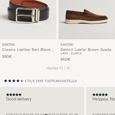
SANTONI
SANTONI
Detroit Loafer Brown Suede
Classic Leather Belt Black
UK10 - EU45,5
Calf
390€
650€
näyttää
10
/
10
4.70/5
2463 TUOTEARVOSTELUA
Good delivery
Helppoa. N
EDELLINEN
GONZALO B
2026-08-04
OSTAJA
2026-07-26
SUSANNA O
2