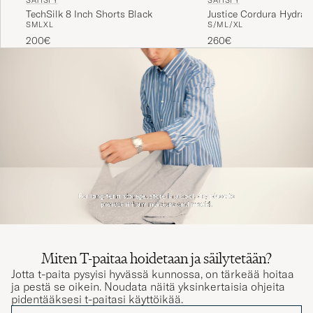
SATISFY
SATISFY
TechSilk 8 Inch Shorts Black
Justice Cordura Hydrat
S
M
L
XL
S/M
L/XL
Black
200€
260€
Miten T-paitaa hoidetaan ja säilytetään?
Jotta t-paita pysyisi hyvässä kunnossa, on tärkeää hoitaa
ja pestä se oikein. Noudata näitä yksinkertaisia ohjeita
pidentääksesi t-paitasi käyttöikää.