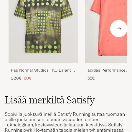
Pas Normal Studios TKO Balance
adidas Performance Ad
T-Shirt Moss Green
Running T-Shirt Red
Tavallinen hinta
Alennettu hinta
120€
60€
65€
Lisää merkiltä Satisfy
Sopivilla juoksuvälineillä Satisfy Running auttaa tuomaan
esille juoksemisen tuoman vapaudentunteen.
Teknologiaan, kestävyyteen ja laatuun keskittyvä Satisfy
Running pyrkii löytämään tapoja mielen tyhjentämisessä