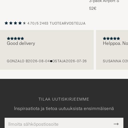
3-pack Airport Socks
Melange
52€
4.70/5
2463 TUOTEARVOSTELUA
Good delivery
Helppoa. N
EDELLINEN
GONZALO B
2026-08-04
OSTAJA
2026-07-26
SUSANNA O
2
TILAA UUTISKIRJEEMME
Inspiraatiota ja tietoa uutuuksista ensimmäisenä
Sähköpostiosoite
Tack
kollinen
Submi