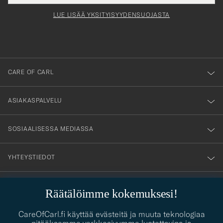
för
tieto
Newsl
Form
LUE LISÄÄ YKSITYISYYDENSUOJASTA
att
du
anmälde
dig
till
CARE OF CARL
vårt
nyhetsbrev!
ASIAKASPALVELU
SOSIAALISESSA MEDIASSA
YHTEYSTIEDOT
Räätälöimme kokemuksesi!
PUKEUTUMISNEUVONTA
CareOfCarl.fi käyttää evästeitä ja muuta teknologiaa
Kaipaatko apua oman tyylisi löytämiseen? Me autamme sinua