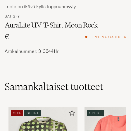
Tuote on ikävä kyllä loppuunmyyty.
SATISFY
AuraLite UV T-Shirt Moon Rock
€
LOPPU VARASTOSTA
Artikelnummer: 31064411r
Samankaltaiset
tuotteet
50%
SPORT
SPORT