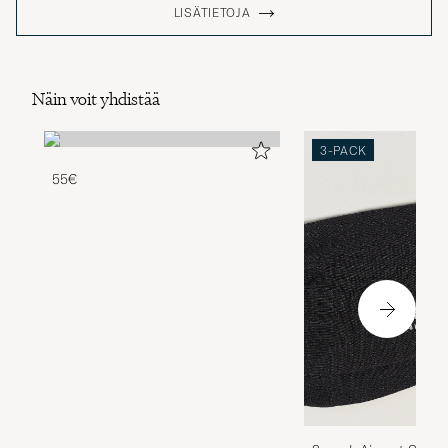
LISÄTIETOJA
Näin voit yhdistää
3-PACK
55€