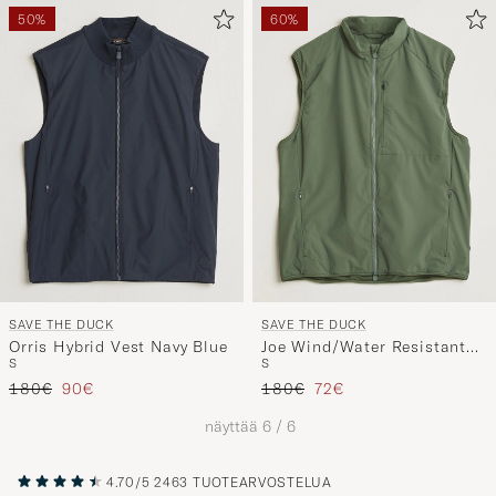
50%
60%
SAVE THE DUCK
SAVE THE DUCK
Orris Hybrid Vest Navy Blue
Joe Wind/Water Resistant
S
S
Vest Thyme Green
Tavallinen hinta
Alennettu hinta
Tavallinen hinta
Alennettu hinta
180€
90€
180€
72€
näyttää
6
/
6
4.70/5
2463 TUOTEARVOSTELUA