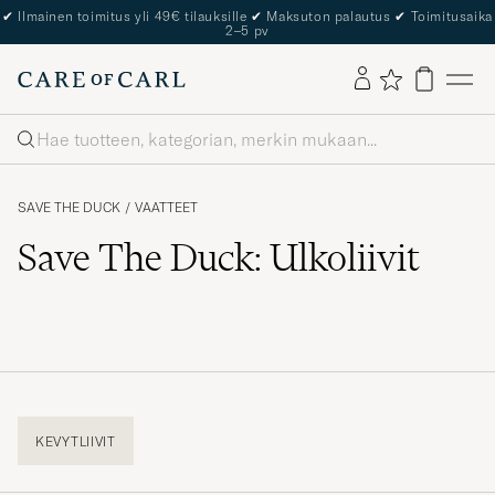
✔
Ilmainen toimitus yli 49€ tilauksille
✔
Maksuton palautus
✔
Toimitusaika
2–5 pv
Haku
SAVE THE DUCK
/
VAATTEET
Save The Duck: Ulkoliivit
KEVYTLIIVIT