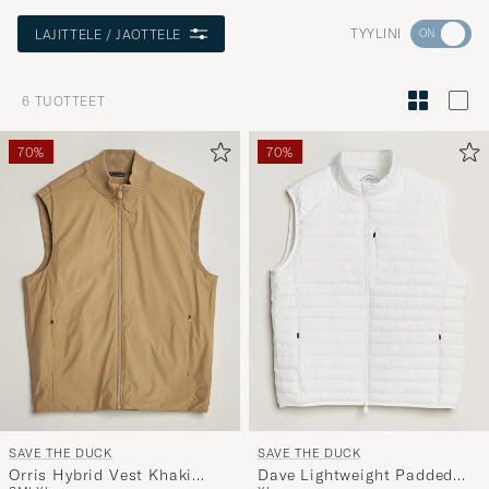
Aktivoi
TYYLINI
LAJITTELE / JAOTTELE
Minun
tyylini
6
TUOTTEET
Tyylineuv
avulla
70%
70%
ja
saat
omaan
tyyliisi
sopivan
lajittelun
tuotteille
SAVE THE DUCK
SAVE THE DUCK
Orris Hybrid Vest Khaki
Dave Lightweight Padded