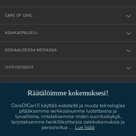
dig
till
CARE OF CARL
vårt
nyhetsbrev!
ASIAKASPALVELU
SOSIAALISESSA MEDIASSA
YHTEYSTIEDOT
Räätälöimme kokemuksesi!
PUKEUTUMISNEUVONTA
Kaipaatko apua oman tyylisi löytämiseen? Me autamme sinua
CareOfCarl.fi käyttää evästeitä ja muuta teknologiaa
contact@careofcarl.com
mielellämme!
pitääksemme verkkosivumme luotettavina ja
turvallisina, mitataksemme niiden suorituskykyä,
PUKEUTUMISNEUVONTA
tarjotaksemme henkilökohtaisia ostokokemuksia ja
personoitua
…
Lue lisää