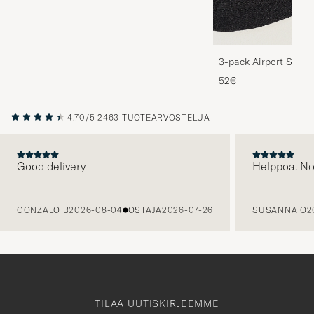
3-pack Airport Socks
Melange
52€
4.70/5
2463 TUOTEARVOSTELUA
Good delivery
Helppoa. N
EDELLINEN
GONZALO B
2026-08-04
OSTAJA
2026-07-26
SUSANNA O
2
TILAA UUTISKIRJEEMME