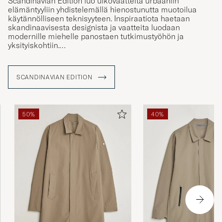
Scandinavian Edition luo ulkovaatteita urbaaniin
elämäntyyliin yhdistelemällä hienostunutta muotoilua
käytännölliseen teknisyyteen. Inspiraatiota haetaan
skandinaavisesta designista ja vaatteita luodaan
modernille miehelle panostaen tutkimustyöhön ja
yksityiskohtiin.
Scandinavian Edition on suunnitellut ja valmistanut
takkeja vuodesta 2010 ja poiminut niihin inspiraatiota
SCANDINAVIAN EDITION
Pohjolan ilmastosta ja sääolosuhteista napapiirin
läheisyydestä. Vaatteissa on teknisiä ominaisuuksia,
kuten hyvä eristys sekä tuulen- ja vedenpitävyys.
50%
40%