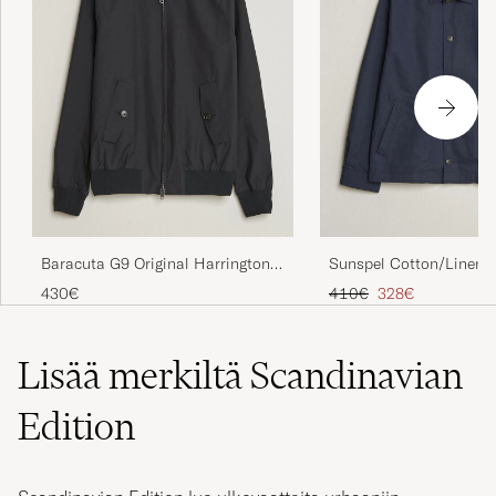
Baracuta G9 Original Harrington
Sunspel Cotton/Linen J
Jacket Dark Navy
Tavallinen hinta
Alennettu hinta
430€
410€
328€
Lisää merkiltä Scandinavian
Edition