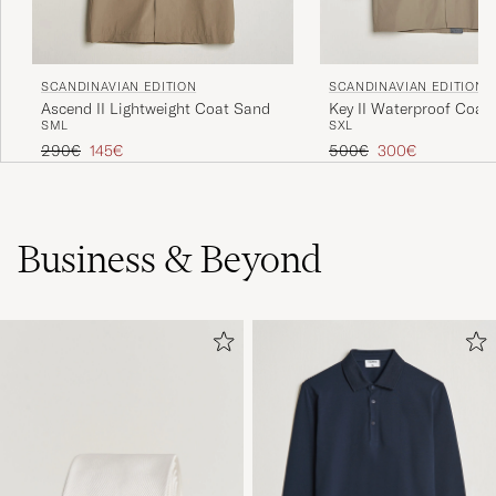
SCANDINAVIAN EDITION
SCANDINAVIAN EDITION
Ascend II Lightweight Coat Sand
Key II Waterproof Coat
S
M
L
S
XL
Tavallinen hinta
Alennettu hinta
Tavallinen hinta
Alennettu hinta
290€
145€
500€
300€
Business & Beyond