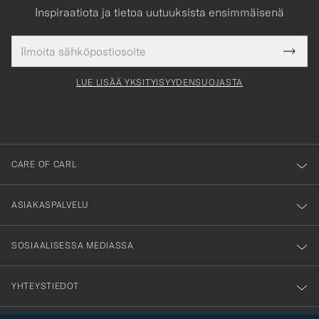
Inspiraatiota ja tietoa uutuuksista ensimmäisenä
Sähköpostiosoite
Tack
kollinen
Submi
för
tieto
Newsl
Form
LUE LISÄÄ YKSITYISYYDENSUOJASTA
att
du
anmälde
dig
till
CARE OF CARL
vårt
nyhetsbrev!
ASIAKASPALVELU
SOSIAALISESSA MEDIASSA
YHTEYSTIEDOT