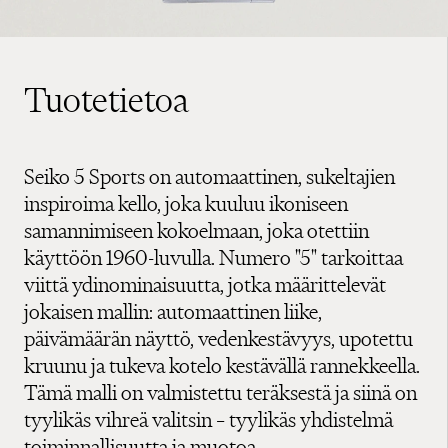
Tuotetietoa
Seiko 5 Sports on automaattinen, sukeltajien
inspiroima kello, joka kuuluu ikoniseen
samannimiseen kokoelmaan, joka otettiin
käyttöön 1960-luvulla. Numero "5" tarkoittaa
viittä ydinominaisuutta, jotka määrittelevät
jokaisen mallin: automaattinen liike,
päivämäärän näyttö, vedenkestävyys, upotettu
kruunu ja tukeva kotelo kestävällä rannekkeella.
Tämä malli on valmistettu teräksestä ja siinä on
tyylikäs vihreä valitsin – tyylikäs yhdistelmä
toiminnallisuutta ja muotoa.