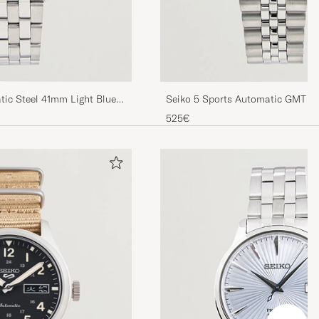
tic Steel 41mm Light Blue
Seiko 5 Sports Automatic GMT D
Black Dial
525€