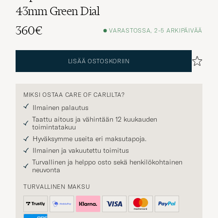
43mm Green Dial
360€
VARASTOSSA, 2-5 ARKIPÄIVÄÄ
LISÄÄ OSTOSKORIIN
MIKSI OSTAA CARE OF CARLILTA?
Ilmainen palautus
Taattu aitous ja vähintään 12 kuukauden
toimintatakuu
Hyväksymme useita eri maksutapoja.
Ilmainen ja vakuutettu toimitus
Turvallinen ja helppo osto sekä henkilökohtainen
neuvonta
TURVALLINEN MAKSU