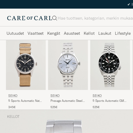
✔
I
Haku
Uutuudet
Vaatteet
Kengät
Asusteet
Kellot
Laukut
Lifestyle
SEIKO
SEIKO
SEIKO
5 Sports Automatic Nato
Presage Automatic Steel
5 Sports Automatic GMT
40mm Black Dial
41mm Light Blue Dial
Diver Steel 42mm Black
345€
525€
525€
Dial
KELLOT