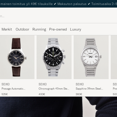
lmainen toimitus yli 49€ tilauksille
✔
Maksuton palautus
✔
Toimitusaika 2–
Merkit
Outdoor
Running
Pre-owned
Luxury
SEIKO
SEIKO
SEIKO
SE
Chronograph 43mm Steel
Sapphire 39mm Steel
Presage Automatic
Pre
Black Dial
White Dial
Leather 40mm Blue Dial
Lea
400€
360€
525€
50