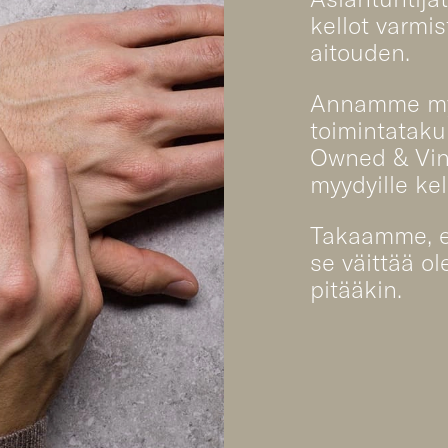
kellot varmi
aitouden.
Annamme my
toimintataku
Owned & Vin
myydyille kell
Takaamme, et
se väittää o
pitääkin.