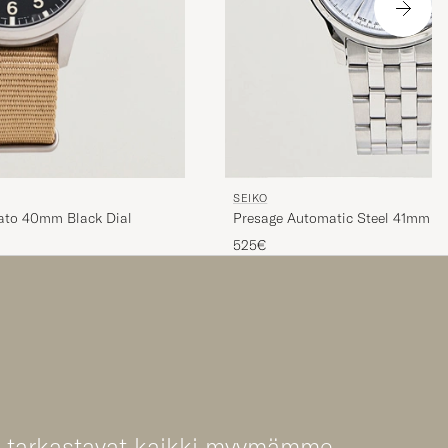
SEIKO
ato 40mm Black Dial
Presage Automatic Steel 41mm Lig
525€
t tarkastavat kaikki myymämme