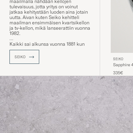
maailmalla nähdään kellojen
tulevaisuus, jotta yritys on voinut
jatkaa kehitystään luoden aina jotain
uutta. Aivan kuten Seiko kehitteli
maailman ensimmäisen kvartsikellon
ja tv-kellon, mikä lanseerattiin vuonna
1982.
Kaikki sai alkunsa vuonna 1881 kun
Kintaro Hattori oli ainoastaan 21
vuoden ikäinen ja hän avasi
SEIKO
SEIKO
kelloliikkeen Tokion keskustaan,
Sapphire 
missä hän myi ja korjasi kelloja. Kun
hän oli myynyt kelloja muutaman
335€
vuoden ajan, alkoi hän valmistaa
kelloja omassa tehtaassa. Näin
pienestä liikkeestä kasvoi
kansainvälisesti tunnettu
kellovalmistaja Seiko.