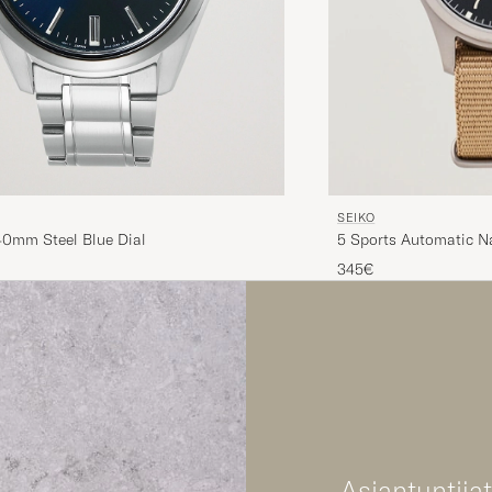
SEIKO
40mm Steel Blue Dial
5 Sports Automatic N
345€
Asiantuntija