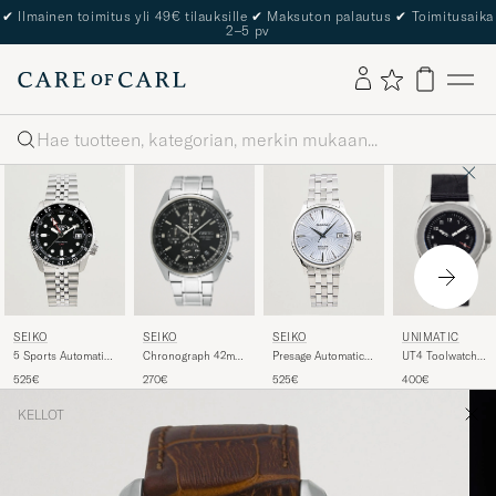
✔
Ilmainen toimitus yli 49€ tilauksille
✔
Maksuton palautus
✔
Toimitusaika
2–5 pv
Haku
SEIKO
UNIMATIC
SEIKO
SEIKO
Chronograph 42mm
UT4 Toolwatch
5 Sports Automatic
Presage Automatic
Steel Black Dial
Black
GMT Diver Steel
Steel 41mm Light
270€
400€
525€
525€
42mm Black Dial
Blue Dial
KELLOT