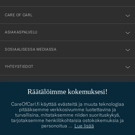
dig
till
CARE OF CARL
vårt
nyhetsbrev!
ASIAKASPALVELU
SOSIAALISESSA MEDIASSA
YHTEYSTIEDOT
Räätälöimme kokemuksesi!
PUKEUTUMISNEUVONTA
Kaipaatko apua oman tyylisi löytämiseen? Me autamme sinua
CareOfCarl.fi käyttää evästeitä ja muuta teknologiaa
contact@careofcarl.com
mielellämme!
pitääksemme verkkosivumme luotettavina ja
turvallisina, mitataksemme niiden suorituskykyä,
PUKEUTUMISNEUVONTA
tarjotaksemme henkilökohtaisia ostokokemuksia ja
personoitua
…
Lue lisää