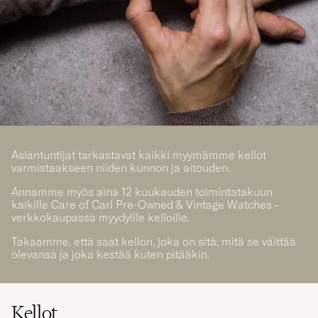
Asiantuntijat tarkastavat kaikki myymämme kellot
varmistaakseen niiden kunnon ja aitouden.
Annamme myös aina 12 kuukauden toimintatakuun
kaikille Care of Carl Pre-Owned & Vintage Watches -
verkkokaupassa myydyille kelloille.
Takaamme, että saat kellon, joka on sitä, mitä se väittää
olevansa ja joka kestää kuten pitääkin.
Kellot