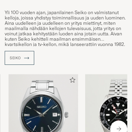
Yli 100 vuoden ajan, japanilainen Seiko on valmistanut
kelloja, joissa yhdistyy toiminnallisuus ja uuden luominen.
Aina uudelleen ja uudelleen on yritys miettinyt, miten
maailmalla nähdään kellojen tulevaisuus, jotta yritys on
voinut jatkaa kehitystään luoden aina jotain uutta. Aivan
kuten Seiko kehitteli maailman ensimmäisen
kvartsikellon ja tv-kellon, mikä lanseerattiin vuonna 1982.
Kaikki sai alkunsa vuonna 1881 kun Kintaro Hattori oli
SEIKO
ainoastaan 21 vuoden ikäinen ja hän avasi kelloliikkeen
Tokion keskustaan, missä hän myi ja korjasi kelloja. Kun
hän oli myynyt kelloja muutaman vuoden ajan, alkoi hän
valmistaa kelloja omassa tehtaassa. Näin pienestä
liikkeestä kasvoi kansainvälisesti tunnettu kellovalmistaja
Seiko.