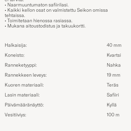
• Naarmuuntumaton safiirilasi.
• Kaikki kellon osat on valmistettu Seikon omissa
tehtaissa.
• Toimitetaan hienossa rasiassa.
• Mukana aitoustodistus ja takuukortti.
Halkaisija:
40 mm
Koneisto:
Kvartsi
Ranneketyyppi:
Nahka
Rannekkeen leveys:
19 mm
Kuoren materiaali:
Teräs
Lasin materiaali:
Safiiri
Päivämääränäyttö:
Kyllä
Vesitiiviys:
100 m