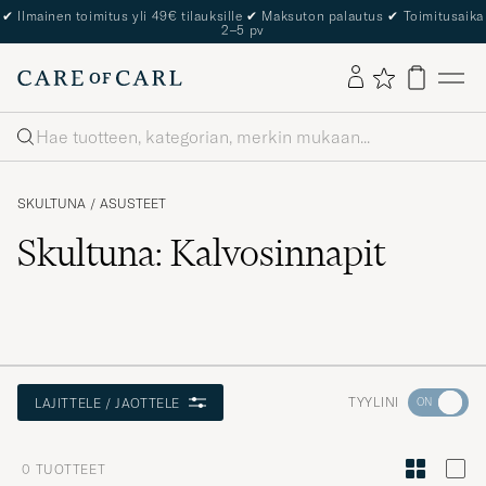
✔
Ilmainen toimitus yli 49€ tilauksille
✔
Maksuton palautus
✔
Toimitusaika
2–5 pv
Haku
SKULTUNA
/
ASUSTEET
Skultuna: Kalvosinnapit
Aktivoi
TYYLINI
LAJITTELE / JAOTTELE
Minun
tyylini
0
TUOTTEET