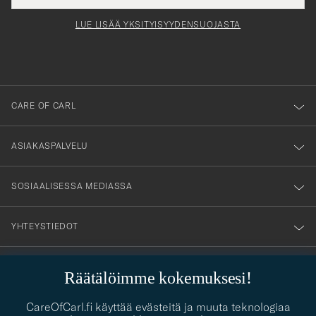
för
tieto
Newsl
Form
LUE LISÄÄ YKSITYISYYDENSUOJASTA
att
du
anmälde
dig
till
CARE OF CARL
vårt
nyhetsbrev!
ASIAKASPALVELU
SOSIAALISESSA MEDIASSA
YHTEYSTIEDOT
Räätälöimme kokemuksesi!
PUKEUTUMISNEUVONTA
CareOfCarl.fi käyttää evästeitä ja muuta teknologiaa
Kaipaatko apua oman tyylisi löytämiseen? Me autamme sinua