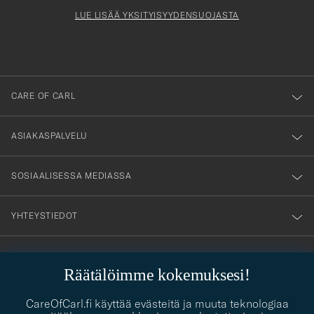
för
Newsl
Form
LUE LISÄÄ YKSITYISYYDENSUOJASTA
att
du
anmälde
dig
till
CARE OF CARL
vårt
nyhetsbrev!
ASIAKASPALVELU
SOSIAALISESSA MEDIASSA
YHTEYSTIEDOT
Räätälöimme kokemuksesi!
PUKEUTUMISNEUVONTA
Kaipaatko apua oman tyylisi löytämiseen? Me autamme sinua
CareOfCarl.fi käyttää evästeitä ja muuta teknologiaa
contact@careofcarl.com
mielellämme!