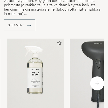
vaatehöyrystimiä. Höyrystin tekee vaatteistasi sileitä,
pehmeitä ja raikkaita, ja sitä voidaan käyttää kaikista
herkimmillekin materiaaleille (lukuun ottamatta nahkaa
ja mokkaa).
Vaatteiden silittäminen voi olla aikaa vievää ja hankalaa
STEAMERY
etenkin, jos kyseessä on heikosti lämpöä kestävä
materiaali. Höyrystintä voidaan käyttää kaikenlaisille
tekstiileille ja se raikastaa vaatteet poistaen niistä hajuja
ja bakteereja.