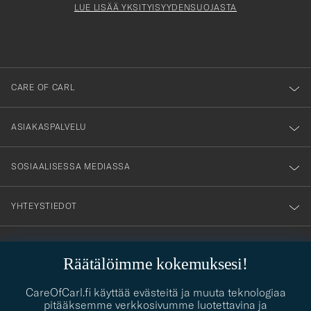
Form
LUE LISÄÄ YKSITYISYYDENSUOJASTA
att
du
anmälde
dig
till
CARE OF CARL
vårt
nyhetsbrev!
ASIAKASPALVELU
SOSIAALISESSA MEDIASSA
YHTEYSTIEDOT
Räätälöimme kokemuksesi!
PUKEUTUMISNEUVONTA
Kaipaatko apua oman tyylisi löytämiseen? Me autamme sinua
CareOfCarl.fi käyttää evästeitä ja muuta teknologiaa
contact@careofcarl.com
mielellämme!
pitääksemme verkkosivumme luotettavina ja