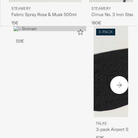
STEAMERY
STEAMERY
Fabric Spray Rose & Musk 500ml
Cirrus No. 3 Iron Steam
Charcoal
15€
180€
3-PACK
55€
FALKE
3-pack Airport Socks
Melange
52€