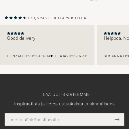
4.70/5
2463 TUOTEARVOSTELUA
Good delivery
Helppoa. N
EDELLINEN
GONZALO B
2026-08-04
OSTAJA
2026-07-26
SUSANNA O
2
TILAA UUTISKIRJEEMME
Inspiraatiota ja tietoa uutuuksista ensimmäisenä
Sähköpostiosoite
Tack
kollinen
Submi
för
tieto
Newsl