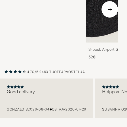
3-pack Airport Socks
Melange
52€
4.70/5
2463 TUOTEARVOSTELUA
Good delivery
Helppoa. N
EDELLINEN
GONZALO B
2026-08-04
OSTAJA
2026-07-26
SUSANNA O
2