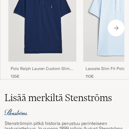
Polo Ralph Lauren Custom Slim
Lacoste Slim Fit Polo Pi
Fit Polo Newport Navy
135€
110€
Lisää merkiltä Stenströms
Stenströmsin pitkä historia perustuu perinteiseen
laatuajatteluun. Jo vuonna 1899 jolloin August Stenströms