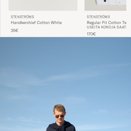
STENSTRÖMS
STENSTRÖMS
Handkerchief Cotton White
Regular Fit Cotton Twil
USEITA KOKOJA SAATAV
Cuff Shirt White
35€
170€