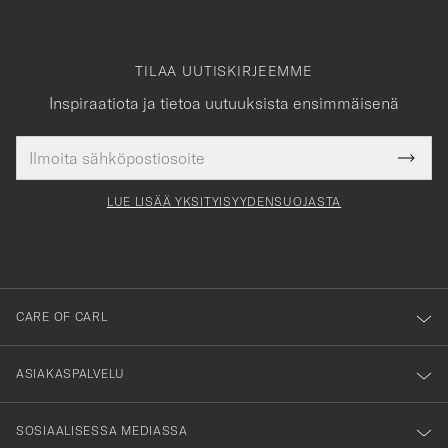
TILAA UUTISKIRJEEMME
Inspiraatiota ja tietoa uutuuksista ensimmäisenä
Sähköpostiosoite
Tack
kollinen
Submi
för
tieto
Newsl
Form
LUE LISÄÄ YKSITYISYYDENSUOJASTA
att
du
anmälde
dig
till
CARE OF CARL
vårt
nyhetsbrev!
ASIAKASPALVELU
SOSIAALISESSA MEDIASSA