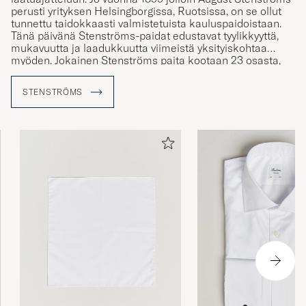
perusti yrityksen Helsingborgissa, Ruotsissa, on se ollut
tunnettu taidokkaasti valmistetuista kauluspaidoistaan.
Tänä päivänä Stenströms-paidat edustavat tyylikkyyttä,
mukavuutta ja laadukkuutta viimeistä yksityiskohtaa
myöden. Jokainen Stenströms paita kootaan 23 osasta,
mitkä kulkevat vähintään 60 eri valmistusvaiheen läpi
ennen lopullista laatukontrollia. Näin voidaan taataa, että
STENSTRÖMS
jokainen Stenströms-paita on nimensä veroinen.