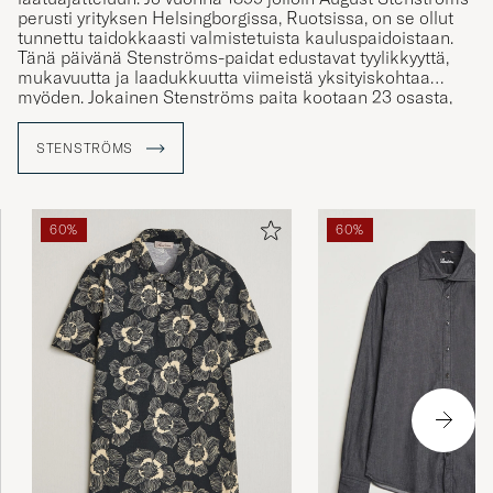
perusti yrityksen Helsingborgissa, Ruotsissa, on se ollut
tunnettu taidokkaasti valmistetuista kauluspaidoistaan.
Tänä päivänä Stenströms-paidat edustavat tyylikkyyttä,
mukavuutta ja laadukkuutta viimeistä yksityiskohtaa
myöden. Jokainen Stenströms paita kootaan 23 osasta,
mitkä kulkevat vähintään 60 eri valmistusvaiheen läpi
ennen lopullista laatukontrollia. Näin voidaan taataa, että
STENSTRÖMS
jokainen Stenströms-paita on nimensä veroinen.
60%
60%