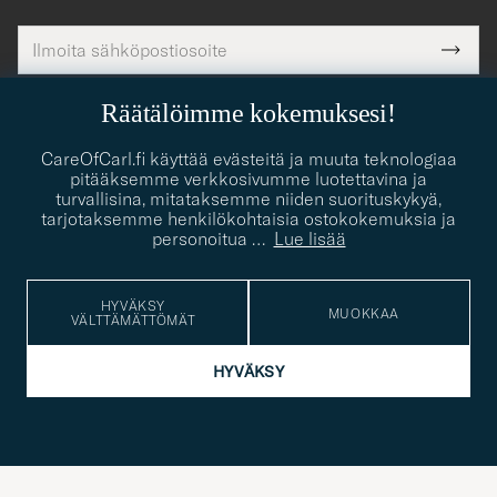
Sähköpostiosoite
Tack
kollinen
Submi
för
tieto
Newsl
Form
LUE LISÄÄ YKSITYISYYDENSUOJASTA
att
Räätälöimme kokemuksesi!
du
anmälde
CareOfCarl.fi käyttää evästeitä ja muuta teknologiaa
dig
pitääksemme verkkosivumme luotettavina ja
turvallisina, mitataksemme niiden suorituskykyä,
till
CARE OF CARL
tarjotaksemme henkilökohtaisia ostokokemuksia ja
vårt
personoitua
…
Lue lisää
nyhetsbrev!
ASIAKASPALVELU
HYVÄKSY
MUOKKAA
VÄLTTÄMÄTTÖMÄT
SOSIAALISESSA MEDIASSA
HYVÄKSY
YHTEYSTIEDOT
PUKEUTUMISNEUVONTA