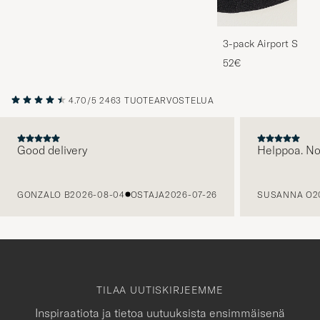
3-pack Airport Socks
Melange
52€
4.70/5
2463 TUOTEARVOSTELUA
Good delivery
Helppoa. N
EDELLINEN
GONZALO B
2026-08-04
OSTAJA
2026-07-26
SUSANNA O
2
TILAA UUTISKIRJEEMME
Inspiraatiota ja tietoa uutuuksista ensimmäisenä