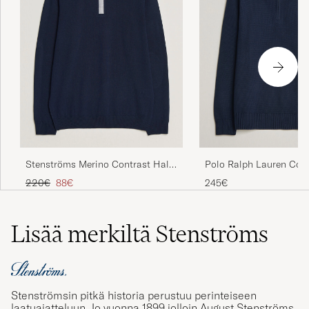
Stenströms Merino Contrast Half-
Polo Ralph Lauren Cot
Zip Navy
Neck Half-Zip Hunter N
Tavallinen hinta
Alennettu hinta
220€
88€
245€
Lisää merkiltä Stenströms
Stenströmsin pitkä historia perustuu perinteiseen
laatuajatteluun. Jo vuonna 1899 jolloin August Stenströms