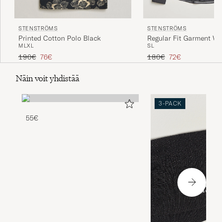
STENSTRÖMS
STENSTRÖMS
Printed Cotton Polo Black
Regular Fit Garment W
M
L
XL
S
L
Denim Shirt Black
Tavallinen hinta
Alennettu hinta
Tavallinen hinta
Alennettu hinta
190€
76€
180€
72€
Näin voit yhdistää
3-PACK
55€