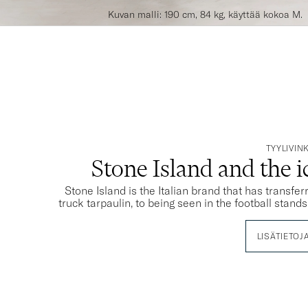
Kuvan malli: 190 cm, 84 kg, käyttää kokoa M.
TYYLIVINK
Stone Island and the 
Stone Island is the Italian brand that has transfe
truck tarpaulin, to being seen in the football stand
LISÄTIETOJ