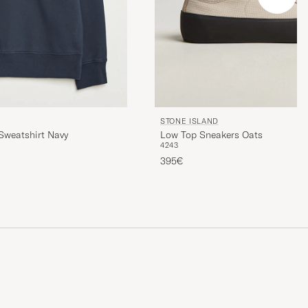
STONE ISLAND
Low Top Sneakers Oats
Sweatshirt Navy
42
43
395€