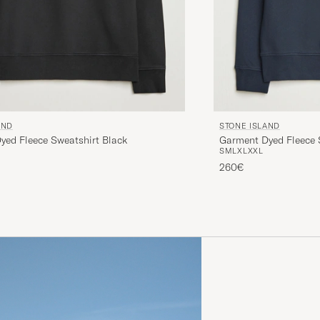
AND
STONE ISLAND
yed Fleece Sweatshirt Black
Garment Dyed Fleece 
S
M
L
XL
XXL
260€