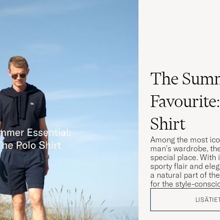
The Sum
Favourite
Shirt
Among the most ico
man's wardrobe, the
special place. With 
sporty flair and ele
a natural part of 
for the style-consc
LISÄTIE