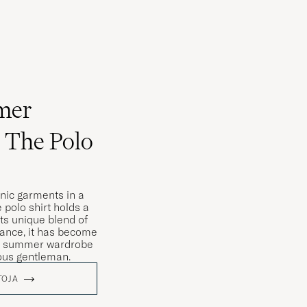
mer
: The Polo
nic garments in a
 polo shirt holds a
its unique blend of
gance, it has become
the summer wardrobe
ious gentleman.
TOJA