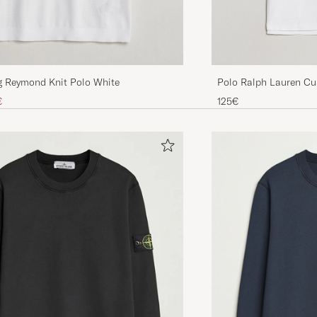
Polo Ralph Lauren Cu
rg Reymond Knit Polo White
 hinta
nnettu hinta
125€
€