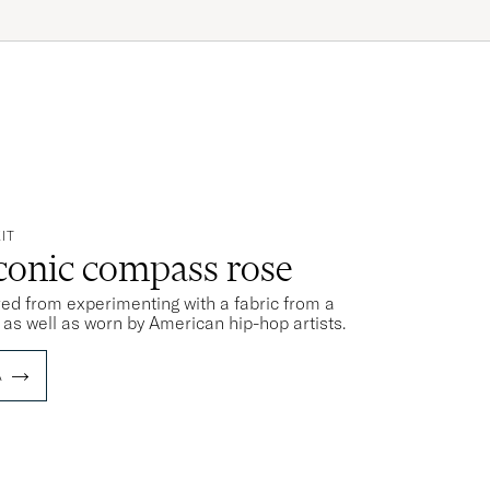
IT
iconic compass rose
rred from experimenting with a fabric from a
s as well as worn by American hip-hop artists.
A