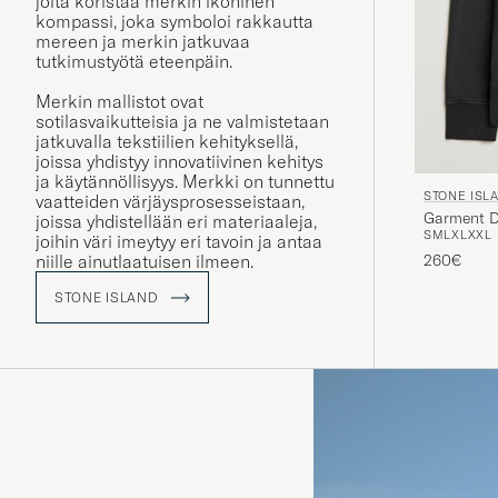
joita koristaa merkin ikoninen
kompassi, joka symboloi rakkautta
mereen ja merkin jatkuvaa
tutkimustyötä eteenpäin.
Merkin mallistot ovat
sotilasvaikutteisia ja ne valmistetaan
jatkuvalla tekstiilien kehityksellä,
joissa yhdistyy innovatiivinen kehitys
ja käytännöllisyys. Merkki on tunnettu
STONE ISL
vaatteiden värjäysprosesseistaan,
Garment D
joissa yhdistellään eri materiaaleja,
S
M
L
XL
XXL
joihin väri imeytyy eri tavoin ja antaa
260€
niille ainutlaatuisen ilmeen.
STONE ISLAND