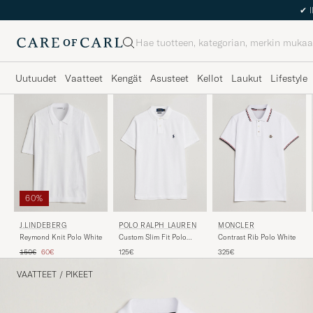
Haku
Uutuudet
Vaatteet
Kengät
Asusteet
Kellot
Laukut
Lifestyle
60%
POLO RALPH LAUREN
MONCLER
J.LINDEBERG
Custom Slim Fit Polo
Contrast Rib Polo White
Reymond Knit Polo White
White
Tavallinen hinta
Alennettu hinta
125€
325€
150€
60€
VAATTEET
/
PIKEET