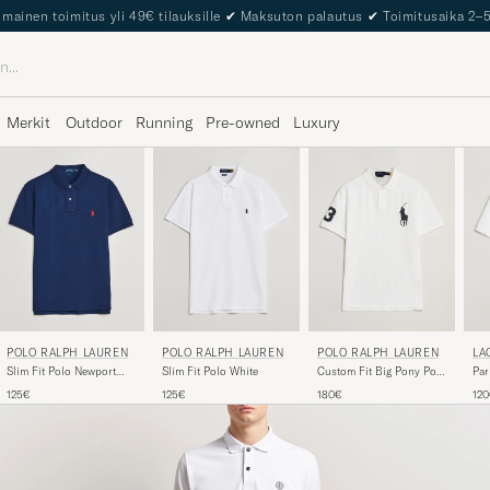
The Care of Carl Passport
Merkit
Outdoor
Running
Pre-owned
Luxury
POLO RALPH LAUREN
POLO RALPH LAUREN
POLO RALPH LAUREN
LA
Slim Fit Polo Newport
Slim Fit Polo White
Custom Fit Big Pony Polo
Par
Navy
White
125€
125€
180€
12