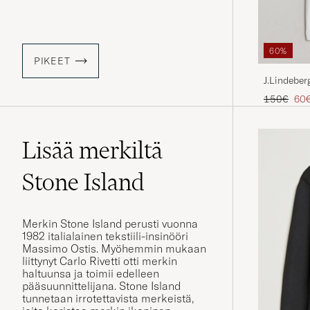
60%
PIKEET
J.Lindebe
Tavallinen
Ale
150€
60
Lisää merkiltä
Stone Island
Merkin Stone Island perusti vuonna
1982 italialainen tekstiili-insinööri
Massimo Ostis. Myöhemmin mukaan
liittynyt Carlo Rivetti otti merkin
haltuunsa ja toimii edelleen
pääsuunnittelijana. Stone Island
tunnetaan irrotettavista merkeistä,