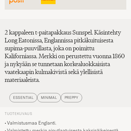
2 kappaleen t-paitapakkaus Sunspel. Käsintehty
Long Eatonissa, Englannissa pitkäkuituisesta
supima-puuvillasta, joka on poimittu
Kaliforniassa. Merkki on perustettu vuonna 1860
ja nykyään se tunnetaan korkealuokkaisista
vaatekaapin kulmakivistä sekä ylellisistä
materiaaleista.
ESSENTIAL
MINIMAL
PREPPY
TUOTEKUVAUS
Valmistusmaa Englanti.
Valmistettu merkin ainutlaatuisesta kaksisäikeisestä