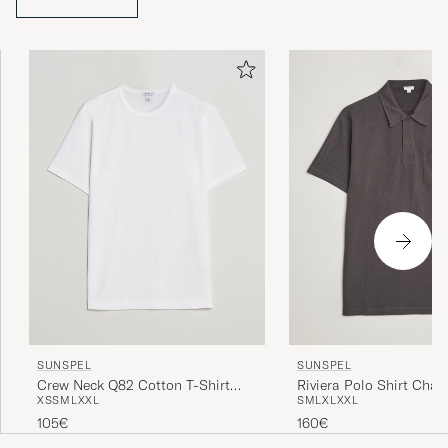
SUNSPEL
SUNSPEL
Crew Neck Q82 Cotton T-Shirt
Riviera Polo Shirt Char
XS
S
M
L
XXL
S
M
L
XL
XXL
White
105€
160€