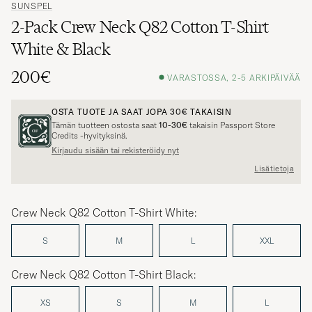
SUNSPEL
2-Pack Crew Neck Q82 Cotton T-Shirt
White & Black
200€
VARASTOSSA, 2-5 ARKIPÄIVÄÄ
OSTA TUOTE JA SAAT JOPA
30€
TAKAISIN
Tämän tuotteen ostosta saat
10-30€
takaisin Passport Store
Credits -hyvityksinä.
Kirjaudu sisään tai rekisteröidy nyt
Lisätietoja
Crew Neck Q82 Cotton T-Shirt White:
S
M
L
XXL
Crew Neck Q82 Cotton T-Shirt Black:
XS
S
M
L