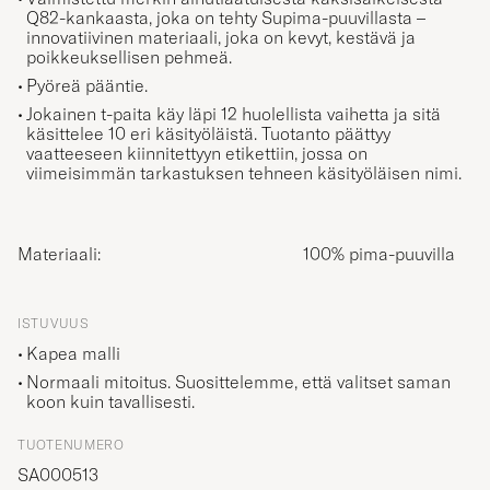
Q82-kankaasta, joka on tehty Supima-puuvillasta –
innovatiivinen materiaali, joka on kevyt, kestävä ja
poikkeuksellisen pehmeä.
Pyöreä pääntie.
Jokainen t-paita käy läpi 12 huolellista vaihetta ja sitä
käsittelee 10 eri käsityöläistä. Tuotanto päättyy
vaatteeseen kiinnitettyyn etikettiin, jossa on
viimeisimmän tarkastuksen tehneen käsityöläisen nimi.
Materiaali:
100% pima-puuvilla
ISTUVUUS
Kapea malli
Normaali mitoitus. Suosittelemme, että valitset saman
koon kuin tavallisesti.
TUOTENUMERO
SA000513