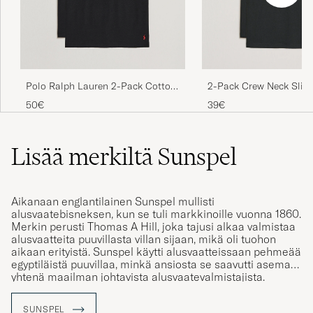
Polo Ralph Lauren 2-Pack Cotton
2-Pack Crew Neck Slim 
Stretch T-Shirt Black
Black
50€
39€
Lisää merkiltä Sunspel
Aikanaan englantilainen Sunspel mullisti
alusvaatebisneksen, kun se tuli markkinoille vuonna 1860.
Merkin perusti Thomas A Hill, joka tajusi alkaa valmistaa
alusvaatteita puuvillasta villan sijaan, mikä oli tuohon
aikaan erityistä. Sunspel käytti alusvaatteissaan pehmeää
egyptiläistä puuvillaa, minkä ansiosta se saavutti aseman
yhtenä maailman johtavista alusvaatevalmistajista.
Nykyään Sunspel haluaa tehdä itseään tunnetuksi
tarjoamalla arjen luksusta.
SUNSPEL