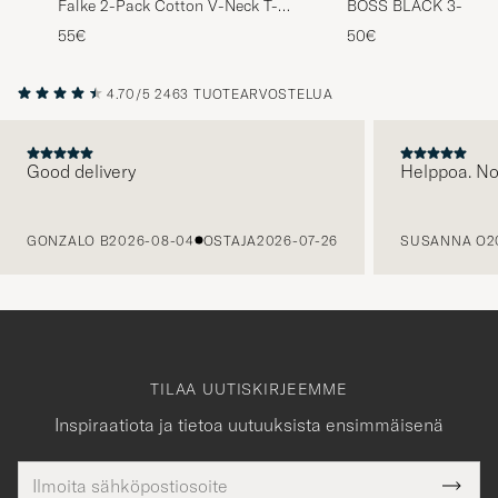
Falke 2-Pack Cotton V-Neck T-
BOSS BLACK 3-Pack 
Shirt White
Shirt White
55€
50€
4.70/5
2463 TUOTEARVOSTELUA
Good delivery
Helppoa. N
EDELLINEN
GONZALO B
2026-08-04
OSTAJA
2026-07-26
SUSANNA O
2
TILAA UUTISKIRJEEMME
Inspiraatiota ja tietoa uutuuksista ensimmäisenä
Sähköpostiosoite
Tack
kollinen
Submi