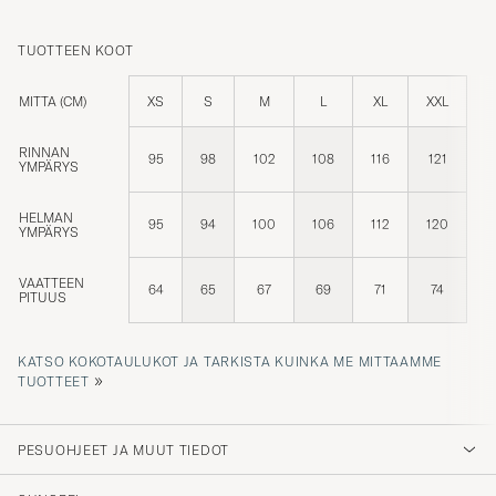
TUOTTEEN KOOT
MITTA (CM)
XS
S
M
L
XL
XXL
RINNAN
95
98
102
108
116
121
YMPÄRYS
HELMAN
95
94
100
106
112
120
YMPÄRYS
VAATTEEN
64
65
67
69
71
74
PITUUS
KATSO KOKOTAULUKOT JA TARKISTA KUINKA ME MITTAAMME
»
TUOTTEET
PESUOHJEET JA MUUT TIEDOT