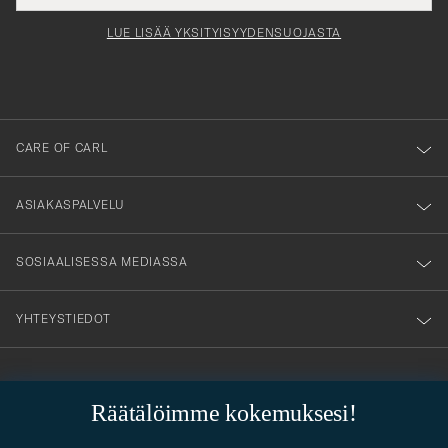
för
tieto
Newsl
Form
LUE LISÄÄ YKSITYISYYDENSUOJASTA
att
du
anmälde
dig
till
CARE OF CARL
vårt
nyhetsbrev!
ASIAKASPALVELU
SOSIAALISESSA MEDIASSA
YHTEYSTIEDOT
PUKEUTUMISNEUVONTA
Räätälöimme kokemuksesi!
Kaipaatko apua oman tyylisi löytämiseen? Me autamme sinua