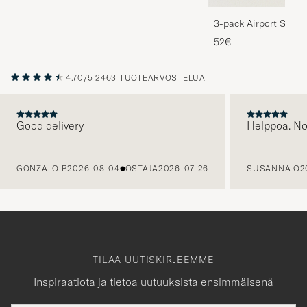
3-pack Airport Socks
Melange
52€
4.70/5
2463 TUOTEARVOSTELUA
Good delivery
Helppoa. N
EDELLINEN
GONZALO B
2026-08-04
OSTAJA
2026-07-26
SUSANNA O
2
TILAA UUTISKIRJEEMME
Inspiraatiota ja tietoa uutuuksista ensimmäisenä