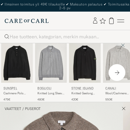
✔
Ilmainen toimitus yli 49€ tilauksille
✔
Maksuton palautus
✔
Toimitusaika
2–5 pv
Haku
SUNSPEL
BOGLIOLI
STONE ISLAND
CANALI
Cashmere Polo
Knitted Long Sleeve
Knitted Geelong
Wool/Cashmere
Black
Polo Light Grey
Wool Polo Black
Long Sleeve Polo
475€
480€
420€
550€
Light Grey
VAATTEET
/
PUSEROT