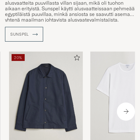
alusvaatteita puuvillasta villan sijaan, mikä oli tuohon
aikaan erityistä. Sunspel käytti alusvaatteissaan pehmeää
egyptiläistä puuvillaa, minkä ansiosta se saavutti aseman
yhtenä maailman johtavista alusvaatevalmistajista.
Nykyään Sunspel haluaa tehdä itseään tunnetuksi
tarjoamalla arjen luksusta.
SUNSPEL
20%