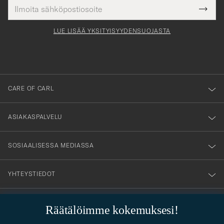
Sähköpostiosoite
Tack
kollinen
Submi
för
tieto
Newsl
Form
LUE LISÄÄ YKSITYISYYDENSUOJASTA
att
du
anmälde
dig
till
CARE OF CARL
vårt
nyhetsbrev!
ASIAKASPALVELU
SOSIAALISESSA MEDIASSA
YHTEYSTIEDOT
Räätälöimme kokemuksesi!
PUKEUTUMISNEUVONTA