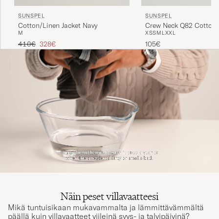
SUNSPEL
SUNSPEL
Crew Neck Q82 Cotton 
Cotton/Linen Jacket Navy
XS
S
M
L
XXL
M
White
Tavallinen hinta
Alennettu hinta
105€
410€
328€
Näin peset villavaatteesi
Mikä tuntuisikaan mukavammalta ja lämmittävämmältä
päällä kuin villavaatteet viileinä syys- ja talvipäivinä?