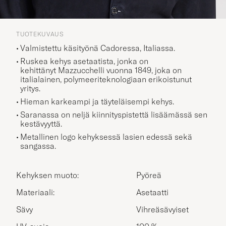
TUOTEKUVAUS
Valmistettu käsityönä Cadoressa, Italiassa.
Ruskea kehys asetaatista, jonka on
kehittänyt
Mazzucchelli vuonna 1849, joka on
italialainen,
polymeeriteknologiaan erikoistunut
yritys.
Hieman karkeampi ja täyteläisempi kehys.
Saranassa on neljä kiinnityspistettä lisäämässä sen
kestävyyttä.
Metallinen
logo
kehyksessä lasien edessä sekä
sangassa.
Kehyksen muoto:
Pyöreä
Materiaali:
Asetaatti
Sävy
Vihreäsävyiset