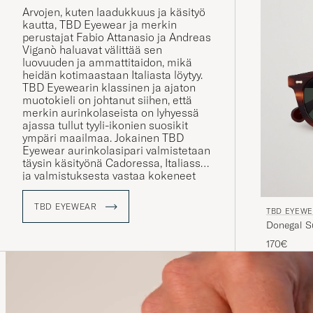
Arvojen, kuten laadukkuus ja käsityö
kautta, TBD Eyewear ja merkin
perustajat Fabio Attanasio ja Andreas
Viganò haluavat välittää sen
luovuuden ja ammattitaidon, mikä
heidän kotimaastaan Italiasta löytyy.
TBD Eyewearin klassinen ja ajaton
muotokieli on johtanut siihen, että
merkin aurinkolaseista on lyhyessä
ajassa tullut tyyli-ikonien suosikit
ympäri maailmaa. Jokainen TBD
Eyewear aurinkolasipari valmistetaan
täysin käsityönä Cadoressa, Italiassa
ja valmistuksesta vastaa kokeneet
käsityöammattilaiset, joilla on
takanaan lukemattomien vuosien
TBD EYEWEAR
TBD EYEW
kokemus.
170€