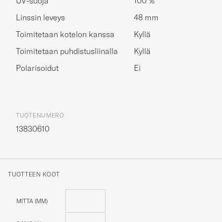
UV-suoja
100 %
Linssin leveys
48 mm
Toimitetaan kotelon kanssa
Kyllä
Toimitetaan puhdistusliinalla
Kyllä
Polarisoidut
Ei
TUOTENUMERO
13830610
TUOTTEEN KOOT
MITTA (MM)