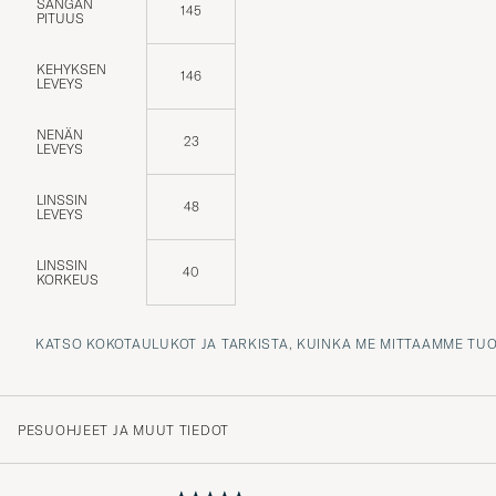
SANGAN
145
PITUUS
KEHYKSEN
146
LEVEYS
NENÄN
23
LEVEYS
LINSSIN
48
LEVEYS
LINSSIN
40
KORKEUS
KATSO KOKOTAULUKOT JA TARKISTA, KUINKA ME MITTAAMME TU
PESUOHJEET JA MUUT TIEDOT