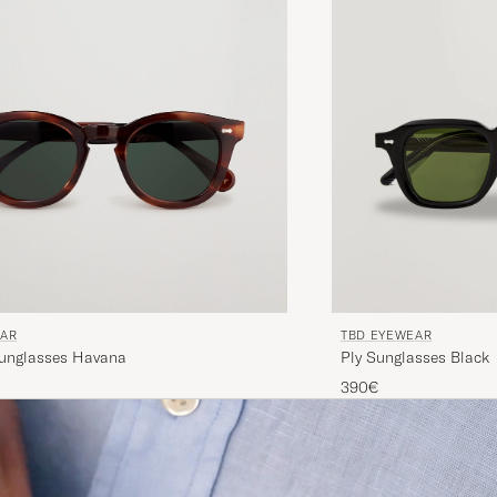
EAR
TBD EYEWEAR
Donegal Sunglasses Havana
Ply Sunglasses Black
390€