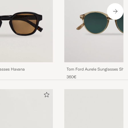
Tom Ford Aurele Sunglasses Shin
asses Havana
360€