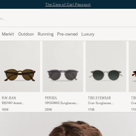
The Care of Carl Passport
Merkit
Outdoor
Running
Pre-owned
Luxury
RAY-BAN
PERSOL
TBD EYEWEAR
TB
RB2180 Acetat
0PO3286S Sunglasses
Cran Sunglasses
Cra
Sunglasses Dark
Grey
Transparent
Sun
165€
235€
170€
17
Havana/Dark Brown