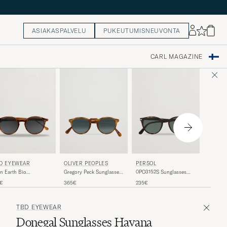
ASIAKASPALVELU
PUKEUTUMISNEUVONTA
CARL MAGAZINE
RAY-B
D EYEWEAR
OLIVER PEOPLES
PERSOL
Oval Sun
n Earth Bio
Gregory Peck Sunglasses
0PO3152S Sunglasses
glasses Light Tortoise
Semi Matte/Indigo
Havana/Green
165€
0€
365€
235€
Photochromic
TBD EYEWEAR
Donegal Sunglasses Havana