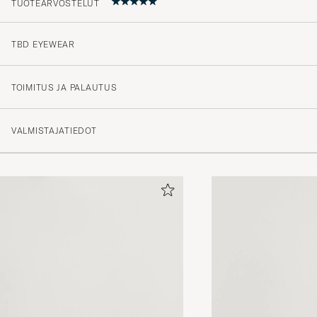
TUOTEARVOSTELUT
TBD EYEWEAR
Grym kvalitet. Sitter riktigt bra på mig som har lite stö
letat efter liknande i flera år.
TOIMITUS JA PALAUTUS
PONTUS L
OSTETTU OSOITTEESSA CAREOFCARL.SE
VALMISTAJATIEDOT