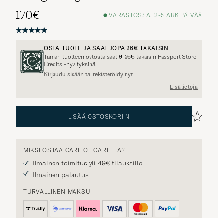
170€
VARASTOSSA, 2-5 ARKIPÄIVÄÄ
OSTA TUOTE JA SAAT JOPA
26€
TAKAISIN
Tämän tuotteen ostosta saat
9-26€
takaisin Passport Store
Credits -hyvityksinä.
Kirjaudu sisään tai rekisteröidy nyt
Lisätietoja
LISÄÄ OSTOSKORIIN
MIKSI OSTAA CARE OF CARLILTA?
Ilmainen toimitus yli 49€ tilauksille
Ilmainen palautus
TURVALLINEN MAKSU