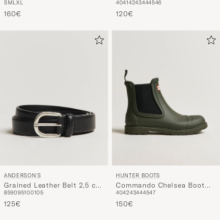
160€
120€
ANDERSON'S
HUNTER BOOTS
Grained Leather Belt 2,5 cm
Commando Chelsea Boot
85
90
95
100
105
40
42
43
44
45
47
Black
Dark Olive
125€
150€