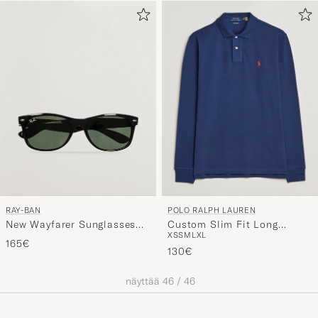
RAY-BAN
POLO RALPH LAUREN
New Wayfarer Sunglasses
Custom Slim Fit Long
XS
S
M
L
XL
Black/Crystal Green
Sleeve Polo Newport Navy
165€
130€
näyttää
46
/
46