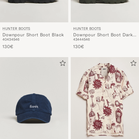
HUNTER BOOTS
HUNTER BOOTS
Downpour Short Boot Black
Downpour Short Boot Dark
40
43
45
46
43
44
45
46
Olive
130€
130€