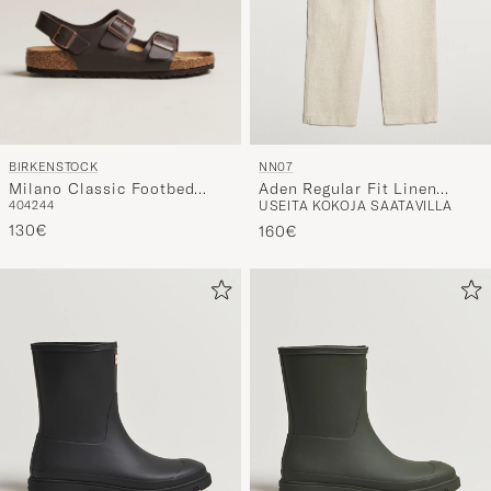
BIRKENSTOCK
NN07
Milano Classic Footbed
Aden Regular Fit Linen
40
42
44
USEITA KOKOJA SAATAVILLA
Dark Brown Leather
Chinos Oat
130€
160€