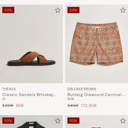
50%
50%
THERA'S
ORLEBAR BROWN
Classic Sandals Whiskey
Bulldog Drawcord Carnival
41
W36
Suede
Swim Shorts Vermillion
Tavallinen hinta
Alennettu hinta
Tavallinen hinta
Alennettu hinta
130€
65€
345€
172,50€
60%
60%