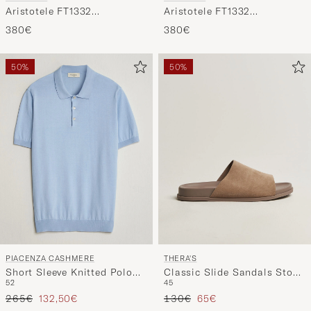
Aristotele FT1332
Aristotele FT1332
Sunglasses Black
Sunglasses Havana
380€
380€
50%
50%
PIACENZA CASHMERE
THERA'S
Short Sleeve Knitted Polo
Classic Slide Sandals Stone
52
45
Light Blue
Suede
Tavallinen hinta
Alennettu hinta
Tavallinen hinta
Alennettu hinta
265€
132,50€
130€
65€