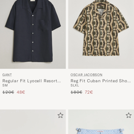
GANT
OSCAR JACOBSON
Regular Fit Lyocell Resort
Reg Fit Cuban Printed Short
S
M
S
L
XL
Shirt Evening Blue
Sleeve Shirt Olive
Tavallinen hinta
Alennettu hinta
Tavallinen hinta
Alennettu hinta
120€
48€
180€
72€