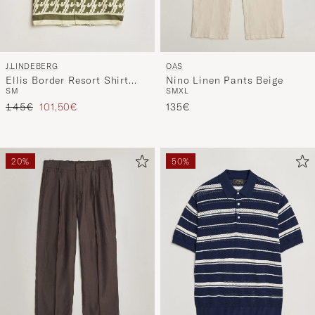
J.LINDEBERG
OAS
Ellis Border Resort Shirt
Nino Linen Pants Beige
S
M
S
M
XL
Glitch Kalamata
Tavallinen hinta
Alennettu hinta
145€
101,50€
135€
20%
50%