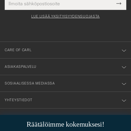
kollinen
Submi
för
tieto
Newsl
Form
LUE LISÄÄ YKSITYISYYDENSUOJASTA
att
du
anmälde
dig
till
CARE OF CARL
vårt
nyhetsbrev!
ASIAKASPALVELU
SOSIAALISESSA MEDIASSA
YHTEYSTIEDOT
PUKEUTUMISNEUVONTA
Räätälöimme kokemuksesi!