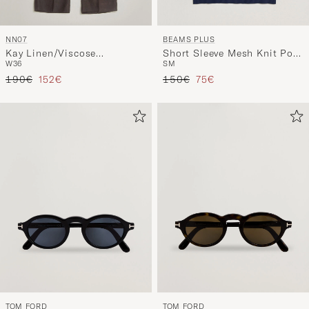
NN07
BEAMS PLUS
Kay Linen/Viscose
Short Sleeve Mesh Knit Polo
W36
S
M
Drawstring Trousers Deep
Navy
Tavallinen hinta
Alennettu hinta
Tavallinen hinta
Alennettu hinta
Truffle
190€
152€
150€
75€
TOM FORD
TOM FORD