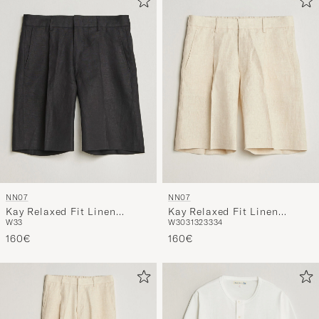
NN07
NN07
Kay Relaxed Fit Linen
Kay Relaxed Fit Linen
W33
W30
31
32
33
34
Drawstring Shorts Black
Drawstring Shorts Oat
160€
160€