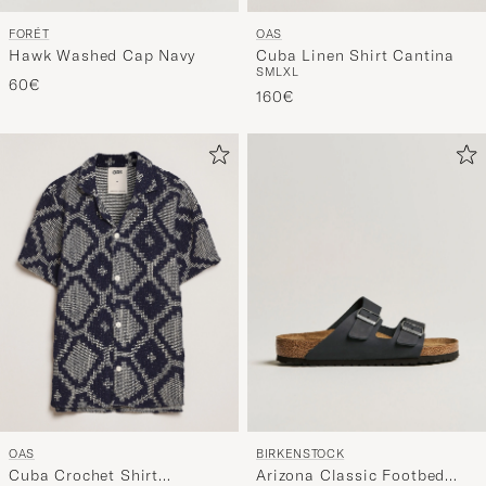
FORÉT
OAS
Hawk Washed Cap Navy
Cuba Linen Shirt Cantina
S
M
L
XL
60€
160€
OAS
BIRKENSTOCK
Cuba Crochet Shirt
Arizona Classic Footbed
S
M
L
XL
40
41
42
43
44
45
46
Trastevere
Black Oiled Leather