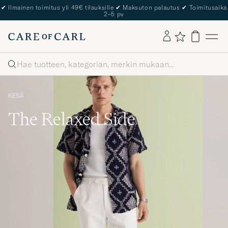
The Care of Carl Passport
Haku
KESÄ
The Relaxed Side