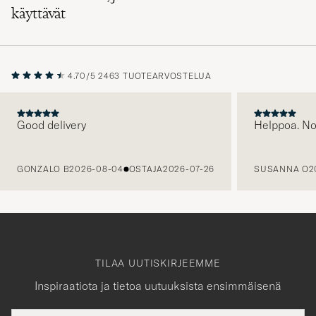
käyttävät
4.70/5
2463 TUOTEARVOSTELUA
Good delivery
Helppoa. N
EDELLINEN
GONZALO B
2026-08-04
OSTAJA
2026-07-26
SUSANNA O
2
TILAA UUTISKIRJEEMME
Inspiraatiota ja tietoa uutuuksista ensimmäisenä
Sähköpostiosoite
Tack