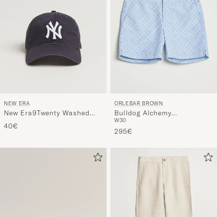
NEW ERA
ORLEBAR BROWN
New Era9Twenty Washed
Bulldog Alchemy
W30
Cotton CapNavy New York
Swimshorts Wave Blue
40€
Yankees
295€