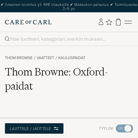
✔
Ilmainen toimitus yli 49€ tilauksille
✔
Maksuton palautus
✔
Toimitusaika
2–5 pv
Haku
THOM BROWNE
/
VAATTEET
/
KAULUSPAIDAT
Thom Browne: Oxford-
paidat
Aktivoi
TYYLINI
LAJITTELE / JAOTTELE
Minun