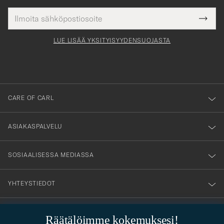
Sähköpostiosoite
Tack
kollinen
Submi
för
tieto
Newsl
Form
LUE LISÄÄ YKSITYISYYDENSUOJASTA
att
du
anmälde
dig
till
CARE OF CARL
vårt
nyhetsbrev!
ASIAKASPALVELU
SOSIAALISESSA MEDIASSA
YHTEYSTIEDOT
Räätälöimme kokemuksesi!
PUKEUTUMISNEUVONTA