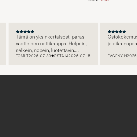
Tämä on yksinkertaisesti paras
Ostokokemus oli er
vaatteiden nettikauppa. Helpoin,
ja aika nopea toim
selkein, nopein, luotettavin.
TOMI T
2026-07-30
OSTAJA
2026-07-15
EVGENY N
2026-07-
Erityisen hienoa että kuljetus on
jo hinnassa, eli hinta jonka näet
on hinta jonka maksat. Plussaa
myös huikeasta valikoimasta.
r