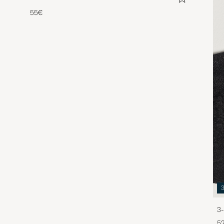
55€
3-
5