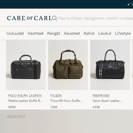
Haku
Uutuudet
Vaatteet
Kengät
Asusteet
Kellot
Laukut
Lifestyle
POLO RALPH LAUREN
FILSON
PAMPEANO
Pebble Leather Duffle Bag
Filson48-Hour Duffle
Varon Small Leather
Svart
BagOtter Green
Weekend Bag Black
595€
705€
440€
ASUSTEET