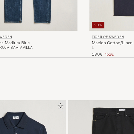
20%
SWEDEN
TIGER OF SWEDEN
ans Medium Blue
Maelon Cotton/Linen P
KOJA SAATAVILLA
L
Tavallinen hinta
Alennettu hinta
190€
152€