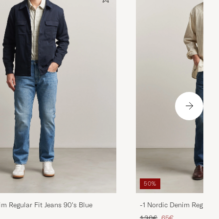
50%
im Regular Fit Jeans 90's Blue
-1 Nordic Denim Regular 
ta
ttu hinta
Tavallinen hinta
Alennettu hinta
130€
65€