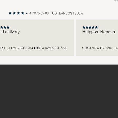
4.70/5
2463 TUOTEARVOSTELUA
EDELLINEN
SEURAAV
livery
Helppoa. Nopeaa.
O B
2026-08-04
OSTAJA
2026-07-26
SUSANNA O
2026-08-03
Tack
för