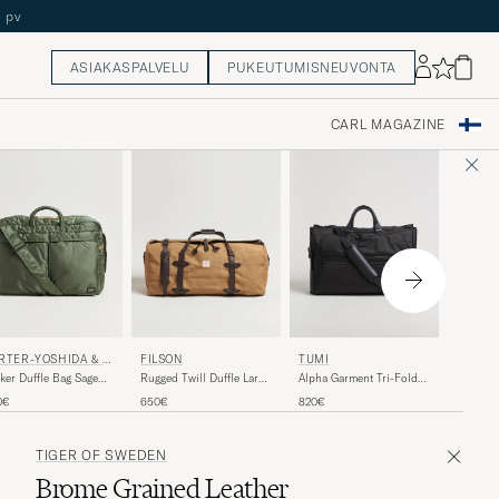
ASIAKASPALVELU
PUKEUTUMISNEUVONTA
CARL MAGAZINE
PAMPE
RTER-YOSHIDA & C
FILSON
TUMI
Cabball
ker Duffle Bag Sage
Rugged Twill Duffle Large
Alpha Garment Tri-Fold
Weekend
een
Tan
Carry On Black
455€
0€
650€
820€
TIGER OF SWEDEN
Brome Grained Leather