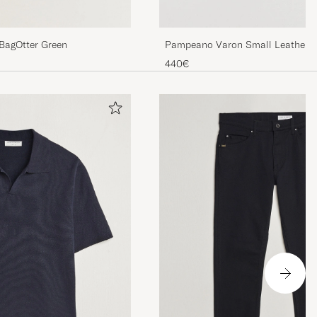
 BagOtter Green
Pampeano Varon Small Leather 
Black
440€