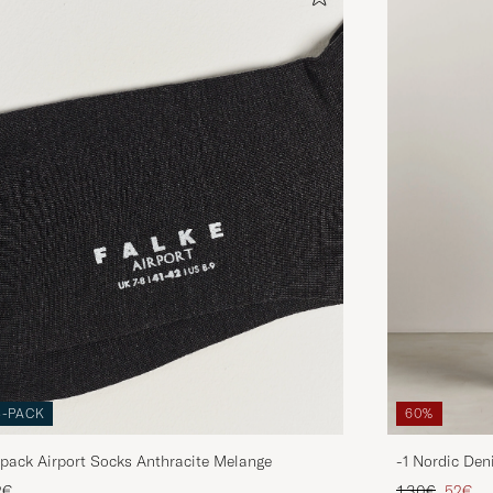
3-PACK
60%
pack Airport Socks Anthracite Melange
-1 Nordic Den
Tavallinen hin
Alenne
2€
130€
52€