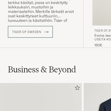
tarkka käsityö, jossa on keskitytty
leikkauksiin, muotoihin ja
materiaaleihin. Merkille tärkeät arvot
ovat keskittyneet kulttuuriin,
luovuuteen ja käsityöhön. Tiger of
Sweden pyrkii kehittymään jatkuvasti
niin suunnittelun, laadun kuin
TIGER OF 
TIGER OF SWEDEN
henkistenkin arvojen kohdalla.
Evolve Je
USEITA KO
160€
Business & Beyond