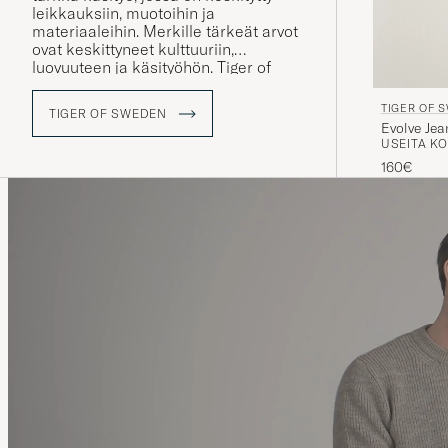
leikkauksiin, muotoihin ja
materiaaleihin. Merkille tärkeät arvot
ovat keskittyneet kulttuuriin,
luovuuteen ja käsityöhön. Tiger of
Sweden pyrkii kehittymään jatkuvasti
niin suunnittelun, laadun kuin
TIGER OF 
TIGER OF SWEDEN
henkistenkin arvojen kohdalla.
Evolve Je
USEITA KO
160€