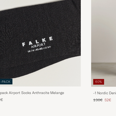
3-PACK
60%
pack Airport Socks Anthracite Melange
-1 Nordic Den
Tavallinen hin
Alenne
2€
130€
52€