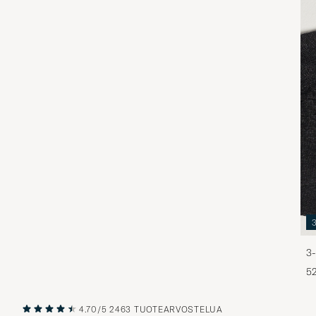
3-
5
4.70/5
2463 TUOTEARVOSTELUA