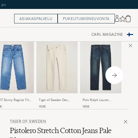
ASIAKASPALVELU
PUKEUTUMISNEUVONTA
CARL MAGAZINE
Sunflow
7 Sonny Regular Fit
Tiger of Sweden Des
Polo Ralph Lauren
Black R
ns Light Blue
Jeans Ecru
Hampton Straight Fit Low
200€
0€
150€
165€
Str Jeans Murphy Street
TIGER OF SWEDEN
Pistolero Stretch Cotton Jeans Pale