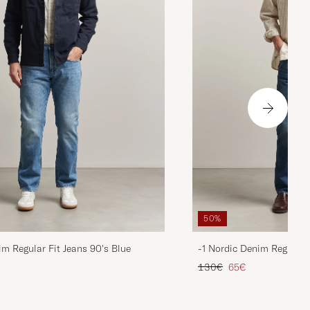
50%
im Regular Fit Jeans 90's Blue
-1 Nordic Denim Regular 
ta
ttu hinta
Tavallinen hinta
Alennettu hinta
130€
65€