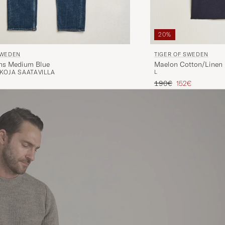
20%
SWEDEN
TIGER OF SWEDEN
ans Medium Blue
Maelon Cotton/Linen P
KOJA SAATAVILLA
L
Tavallinen hinta
Alennettu hinta
190€
152€