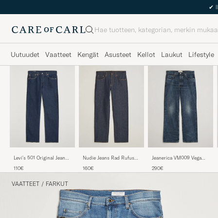
Haku
Uutuudet
Vaatteet
Kengät
Asusteet
Kellot
Laukut
Lifestyle
Levi's 501 Original Jeans
Nudie Jeans Rad Rufus
Jeanerica VM009 Vega
One Wash
Jeans Dry One
Jeans Dark Blue Righe
110€
160€
290€
VAATTEET
/
FARKUT