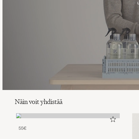
Näin voit yhdistää
55€