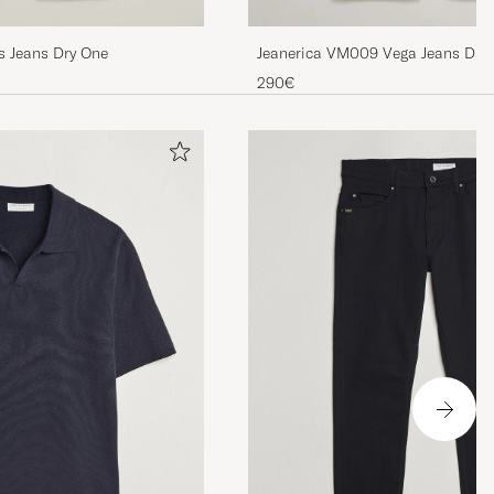
s Jeans Dry One
Jeanerica VM009 Vega Jeans Dark
290€