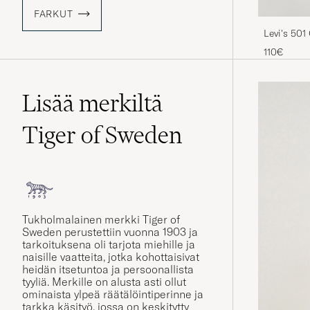
FARKUT
Levi's 501
110€
Lisää merkiltä
Tiger of Sweden
Tukholmalainen merkki Tiger of
Sweden
perustettiin vuonna 1903 ja
tarkoituksena oli tarjota miehille ja
naisille vaatteita, jotka kohottaisivat
heidän itsetuntoa ja persoonallista
tyyliä. Merkille on alusta asti ollut
ominaista ylpeä räätälöintiperinne ja
tarkka käsityö, jossa on keskitytty