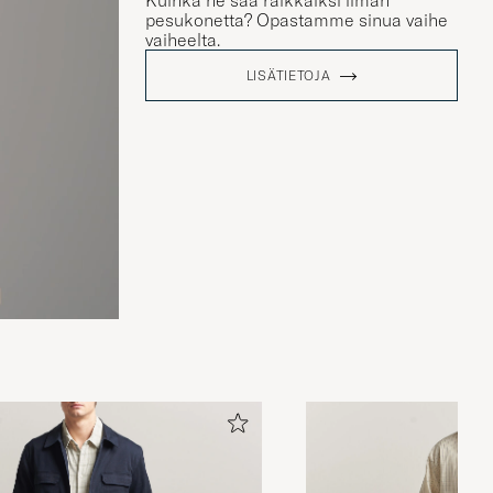
Kuinka ne saa raikkaiksi ilman
pesukonetta? Opastamme sinua vaihe
vaiheelta.
LISÄTIETOJA