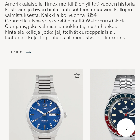
Amerikkalaisella Timex merkillä on yli 150 vuoden historia
kestävien ja hyvän hinta-laatusuhteen omaavien kellojen
valmistuksesta. Kaikki alkoi vuonna 1854
Connecticutissa yrityksestä nimeltä Waterburry Clock
Company, joka valmisti laadukkaita, mutta huokean
hintaisia kelloja, jotka jäljittelivät eurooppalaisia
laatumerkkejä. Lopputulos oli menestys, ja Timex onkin
valmistanut siitä asti lukemattomia kelloja ja saavuttanut
myös eräänlaisen amerikkalaisen ikonin aseman.
TIMEX
Saatatkin tuntea Timex klassikon Mikki Hiiri-kellon tai
yhden ensimmäisistä digitaalikelloista Timex Ironmanin,
mainitaksemme muutaman merkin klassiskoista.