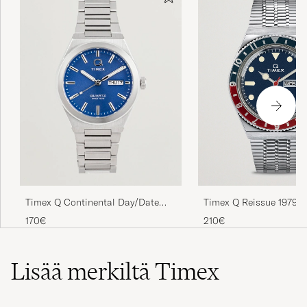
Timex Q Reissue 1979 Si
Timex Q Continental Day/Date
Dial
38mm Blue Dial
210€
170€
Lisää merkiltä Timex