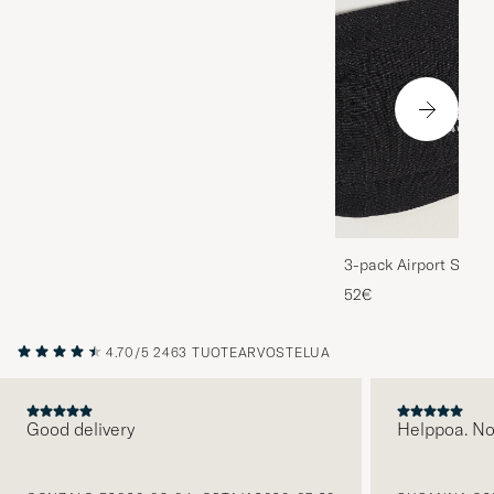
3-pack Airport Socks
Melange
52€
4.70/5
2463 TUOTEARVOSTELUA
Good delivery
Helppoa. N
EDELLINEN