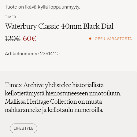
Tuote on ikävä kyllä loppuunmyyty.
TIMEX
Waterbury Classic 40mm Black Dial
120€
60€
LOPPU VARASTOSTA
Tavallinen hinta
Alennettu hinta
Artikelnummer: 23914110
Timex Archive yhdistelee historiallista
kellotietämystä hienostuneeseen muotoiluun.
Mallissa Heritage Collection on musta
nahkaranneke ja kellotaulu numeroilla.
LIFESTYLE