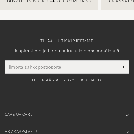
GONZALO B
2026-08-04
OSTAJA
2026-07-26
SUSANNA O
2
TILAA UUTISKIRJEEMME
Inspiraatiota ja tietoa uutuuksista ensimmäisenä
Sähköpostiosoite
Tack
kollinen
Submi
för
tieto
Newsl
Form
LUE LISÄÄ YKSITYISYYDENSUOJASTA
att
du
anmälde
dig
till
CARE OF CARL
vårt
nyhetsbrev!
ASIAKASPALVELU