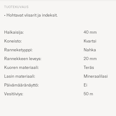
TUOTEKUVAUS
• Hohtavat viisarit ja indeksit.
Halkaisija:
40 mm
Koneisto:
Kvartsi
Ranneketyyppi:
Nahka
Rannekkeen leveys:
20 mm
Kuoren materiaali:
Teräs
Lasin materiaali:
Mineraalilasi
Päivämääränäyttö:
Ei
Vesitiiviys:
50 m