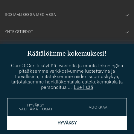
SOSIAALISESSA MEDIASSA
YHTEYSTIEDOT
Räätälöimme kokemuksesi!
PUKEUTUMISNEUVONTA
CareOfCarl.fi käyttää evästeitä ja muuta teknologiaa
Kaipaatko apua oman tyylisi löytämiseen? Me autamme sinua
pitääksemme verkkosivumme luotettavina ja
contact@careofcarl.com
mielellämme!
turvallisina, mitataksemme niiden suorituskykyä,
tarjotaksemme henkilökohtaisia ostokokemuksia ja
PUKEUTUMISNEUVONTA
personoitua
…
Lue lisää
HYVÄKSY
MUOKKAA
VÄLTTÄMÄTTÖMÄT
© Care of Carl 2026
HYVÄKSY