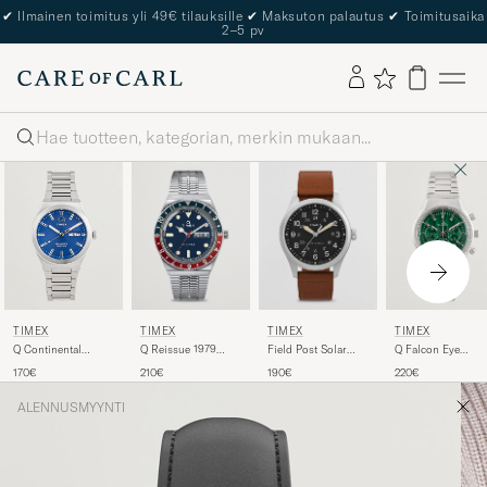
✔
Ilmainen toimitus yli 49€ tilauksille
✔
Maksuton palautus
✔
Toimitusaika
2–5 pv
Haku
TIMEX
TIMEX
TIMEX
TIMEX
Q Reissue 1979
Field Post Solar
Q Falcon Eye
Q Continental
Silver/Blue Dial
Watch 36mm
Chronograph 40
Day/Date 38mm
210€
190€
220€
170€
Brown/Black
Green Dial
Blue Dial
ALENNUSMYYNTI