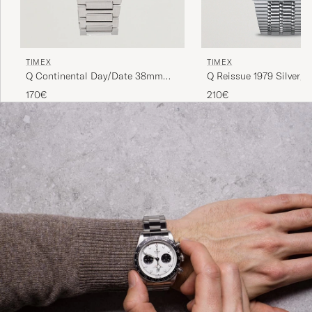
TIMEX
TIMEX
Q Reissue 1979 Silver/B
Q Continental Day/Date 38mm
Blue Dial
210€
170€