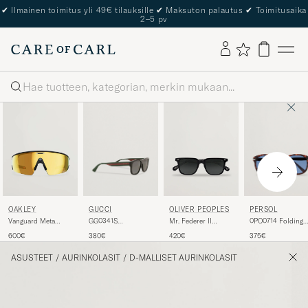
The Care of Carl Passport
Haku
GUCCI
PERSOL
OAKLEY
OLIVER PEOPLES
GG0341S
0PO0714 Folding
Vanguard Meta
Mr. Federer II
Sunglasses Black
Sunglasses
Prizm 24K
Sunglasses Black
380€
375€
600€
420€
Havana/Blue
Sunglasses Gold
Gradient
ASUSTEET
/
AURINKOLASIT
/
D-MALLISET AURINKOLASIT