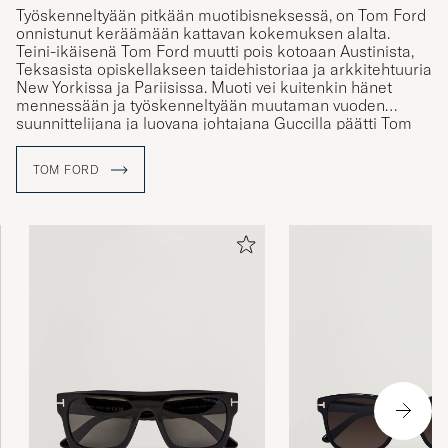
Työskenneltyään pitkään muotibisneksessä, on Tom Ford
onnistunut keräämään kattavan kokemuksen alalta.
Teini-ikäisenä Tom Ford muutti pois kotoaan Austinista,
Teksasista opiskellakseen taidehistoriaa ja arkkitehtuuria
New Yorkissa ja Pariisissa. Muoti vei kuitenkin hänet
mennessään ja työskenneltyään muutaman vuoden
suunnittelijana ja luovana johtajana Guccilla päätti Tom
Ford vuonna 2005 perustaa oman nimeään kantavan
merkin. Yksi merkin ensimmäisistä tuotekategorioista
TOM FORD
olikin tuolloin juuri aurinkolasit. Nykyään Tom Ford
merkin aurinkolasit ilmentävät erottuvaa ja ainutlaatuista
muotoilua.