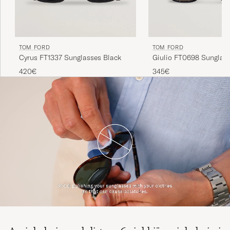
TOM FORD
TOM FORD
Giulio FT0698 Sunglas
Cyrus FT1337 Sunglasses Black
345€
420€
Aurinkolasien puhdistus - 6 vinkkiä aurinkolasiesi