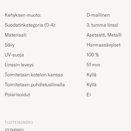
Kehyksen muoto:
D-mallinen
Suodatinkategoria (0-4):
3, tumma linssi
Materiaali:
Asetaatti, Metalli
Sävy
Harmaasävyiset
UV-suoja
100 %
Linssin leveys
51 mm
Toimitetaan kotelon kanssa
Kyllä
Toimitetaan puhdistusliinalla
Kyllä
Polarisoidut
Ei
TUOTENUMERO
12746910