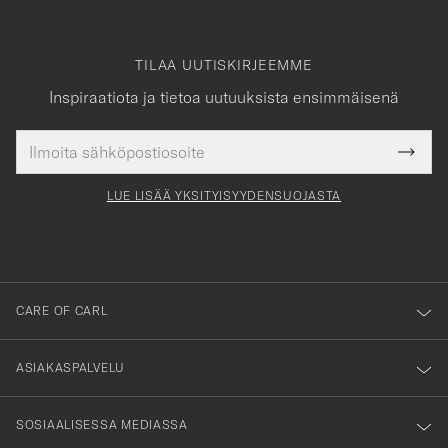
TILAA UUTISKIRJEEMME
Inspiraatiota ja tietoa uutuuksista ensimmäisenä
Sähköpostiosoite
Tack
kollinen
Submi
för
tieto
Newsl
Form
LUE LISÄÄ YKSITYISYYDENSUOJASTA
att
du
anmälde
dig
till
CARE OF CARL
vårt
nyhetsbrev!
ASIAKASPALVELU
SOSIAALISESSA MEDIASSA