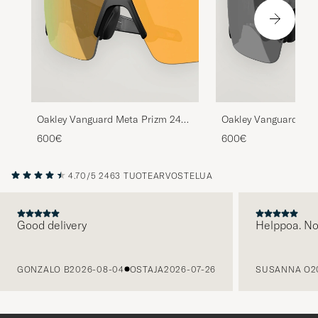
Oakley Vanguard Meta Prizm 24K
Oakley Vanguard Met
Sunglasses Gold
Sunglasses Black
600€
600€
4.70/5
2463 TUOTEARVOSTELUA
Good delivery
Helppoa. N
EDELLINEN
GONZALO B
2026-08-04
OSTAJA
2026-07-26
SUSANNA O
2