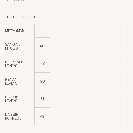
TUOTTEEN KOOT
MITTA (MM)
SANGAN
145
PITUUS
KEHYKSEN
140
LEVEYS
NENÄN
20
LEVEYS
LINSSIN
51
LEVEYS
LINSSIN
42
KORKEUS
KATSO KOKOTAULUKOT JA TARKISTA, KUINKA ME MITTAAMME