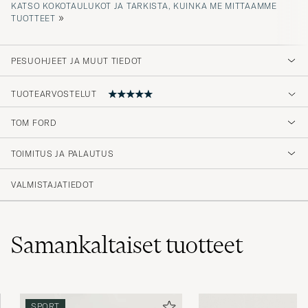
»
TUOTTEET
PESUOHJEET JA MUUT TIEDOT
TUOTEARVOSTELUT
TOM FORD
Bästa
TOIMITUS JA PALAUTUS
LEO E
OSTETTU OSOITTEESSA CAREOFCARL.SE
VALMISTAJATIEDOT
Alt fungerte topp, som vanlig.
Samankaltaiset
tuotteet
SVENNING V
OSTETTU OSOITTEESSA CAREOFCARL.NO
SPORT