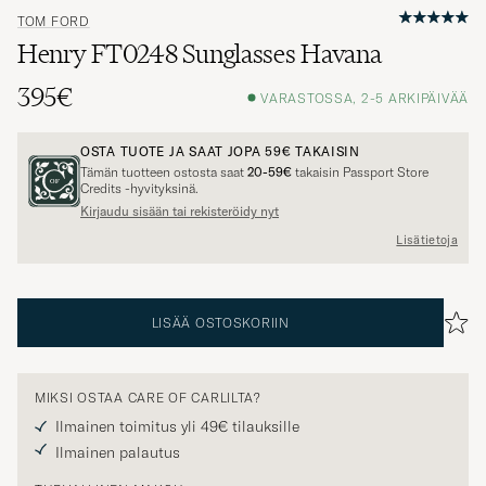
TOM FORD
Henry FT0248 Sunglasses Havana
395€
VARASTOSSA, 2-5 ARKIPÄIVÄÄ
OSTA TUOTE JA SAAT JOPA
59€
TAKAISIN
Tämän tuotteen ostosta saat
20-59€
takaisin Passport Store
Credits -hyvityksinä.
Kirjaudu sisään tai rekisteröidy nyt
Lisätietoja
LISÄÄ OSTOSKORIIN
MIKSI OSTAA CARE OF CARLILTA?
Ilmainen toimitus yli 49€ tilauksille
Ilmainen palautus
TURVALLINEN MAKSU